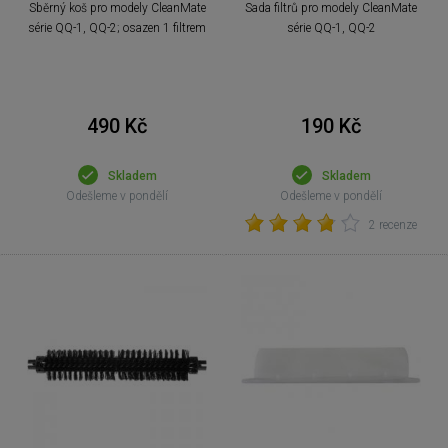
Sběrný koš pro modely CleanMate
Sada filtrů pro modely CleanMate
série QQ-1, QQ-2; osazen 1 filtrem
série QQ-1, QQ-2
490 Kč
190 Kč
Skladem
Skladem
Odešleme v pondělí
Odešleme v pondělí
2 recenze