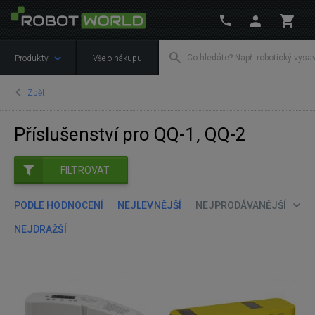
Produkty
Vše o nákupu
Zpět
Příslušenství pro QQ-1, QQ-2
FILTROVAT
PODLE HODNOCENÍ
NEJLEVNĚJŠÍ
NEJPRODÁVANĚJŠÍ
NEJDRAŽŠÍ