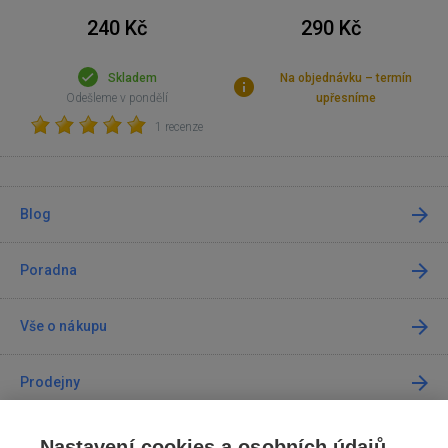
240 Kč
290 Kč
Skladem
Na objednávku – termín
Odešleme v pondělí
upřesníme
1 recenze
Blog
Poradna
Vše o nákupu
Prodejny
Kontakt
Nastavení cookies a osobních údajů