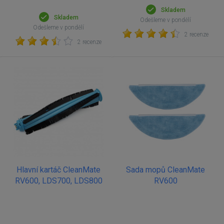
Skladem
Skladem
Odešleme v pondělí
Odešleme v pondělí
2 recenze
2 recenze
Hlavní kartáč CleanMate
Sada mopů CleanMate
RV600, LDS700, LDS800
RV600