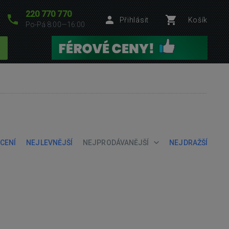
220 770 770
Přihlásit
Košík
Po-Pá 8:00—16:00
CENÍ
NEJLEVNĚJŠÍ
NEJPRODÁVANĚJŠÍ
NEJDRAŽŠÍ