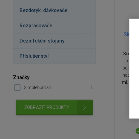
Bezdotyk. dávkovače
Rozprašovače
Simp
Dezinfekční stojany
Senzoro
Příslušenství
rozpra
barevné
nabíječk
Značky
ml, opak
Simplehuman
1
ZOBRAZIT PRODUKTY