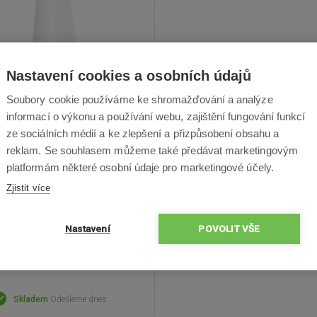
Nastavení cookies a osobních údajů
lehuman SENSOR SPRAY
350 ml - bílý plast
Soubory cookie používáme ke shromažďování a analýze
informací o výkonu a používání webu, zajištění fungování funkcí
vý rozprašovač s nepřetržitým
ze sociálních médií a ke zlepšení a přizpůsobení obsahu a
šováním, tři režimy aplikace,
reklam. Se souhlasem můžeme také předávat marketingovým
 indikátory obsahu, magnetická
platformám některé osobní údaje pro marketingové účely.
a, výdrž 3 měsíce, kapacita 350
ovaně plnitelný, plastový design
Zjistit více
Nastavení
POVOLIT VŠE
2 149 Kč
Skladem
Odešleme dnes