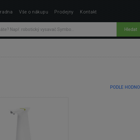
radna
Vše o nákupu
Prodejny
Kontakt
Hledat
PODLE HODNO