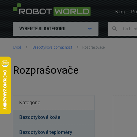
Blog
Po
VYBERTE SI KATEGORII
Nacházíte
Úvod
Bezdotyková domácnost
Rozprašovače
se
zde:
Rozprašovače
Kategorie
Bezdotykové koše
Bezdotykové teploměry