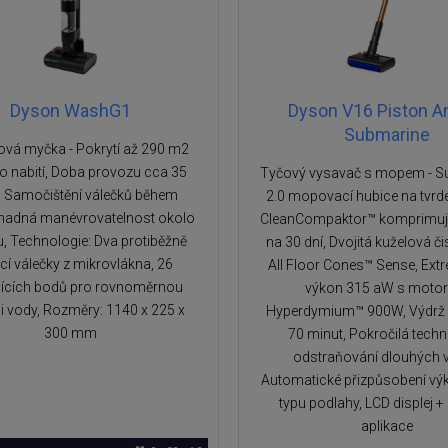
Dyson WashG1
Dyson V16 Piston A
Submarine
vá myčka - Pokrytí až 290 m2
o nabití, Doba provozu cca 35
Tyčový vysavač s mopem - 
, Samočištění válečků během
2.0 mopovací hubice na tvrd
Snadná manévrovatelnost okolo
CleanCompaktor™ komprimuj
, Technologie: Dva protiběžně
na 30 dní, Dvojitá kuželová či
ící válečky z mikrovlákna, 26
All Floor Cones™ Sense, Extr
jících bodů pro rovnoměrnou
výkon 315 aW s moto
ci vody, Rozměry: 1140 x 225 x
Hyperdymium™ 900W, Výdrž b
300 mm
70 minut, Pokročilá techn
odstraňování dlouhých v
Automatické přizpůsobení vý
typu podlahy, LCD displej +
aplikace