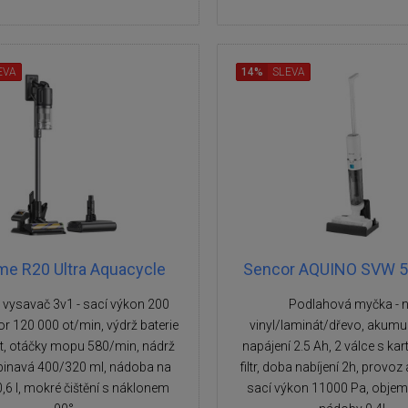
EVA
14%
SLEVA
me R20 Ultra Aquacycle
Sencor AQUINO SVW 
 vysavač 3v1 - sací výkon 200
Podlahová myčka - 
r 120 000 ot/min, výdrž baterie
vinyl/laminát/dřevo, akumu
t, otáčky mopu 580/min, nádrž
napájení 2.5 Ah, 2 válce s kar
pinavá 400/320 ml, nádoba na
filtr, doba nabíjení 2h, provoz
,6 l, mokré čištění s náklonem
sací výkon 11000 Pa, obje