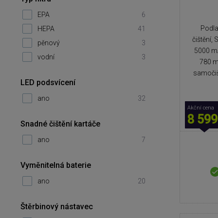
EPA
6
Podla
HEPA
41
čištění,
pěnový
3
5000 mA
vodní
3
780 m
samočiš
LED podsvícení
ano
32
Akční cena
8 599
Snadné čištění kartáče
ano
7
Vyměnitelná baterie
ano
20
Štěrbinový nástavec