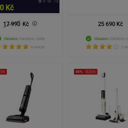
3 : 02 : 12
0 Kč
17 990
Kč
25 690 Kč
Skladem
Odešleme v pátek
Skladem
Odešleme v 
4 recenze
2 re
EVA
46%
SLEVA