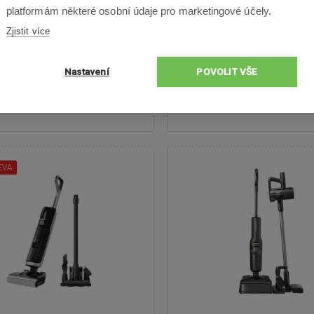
9 Kč
5 190 Kč
platformám některé osobní údaje pro marketingové účely.
Zjistit více
18 985
Kč
6 999
Kč
Nastavení
POVOLIT VŠE
Skladem
Odešleme v pátek
Skladem
Odešleme v 
1 recenze
EVA