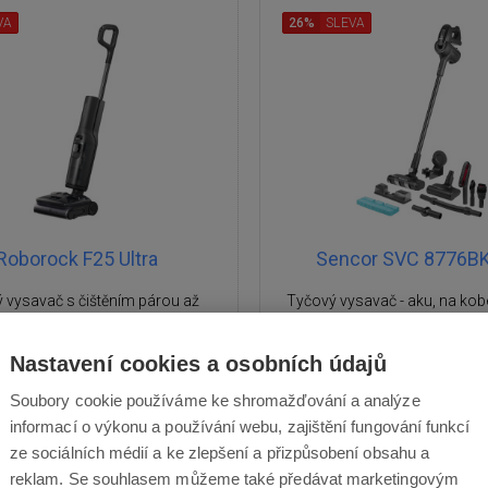
VA
26%
SLEVA
Roborock F25 Ultra
Sencor SVC 8776BK
 vysavač s čištěním párou až
Tyčový vysavač - aku, na kobe
horkou vodou 86°C, sací výkon
podlahy, měkké povrchy a čal
 Pa, samočištění válce, výdrž
zvířecí chlupy, na vysávání a
Nastavení cookies a osobních údajů
e až 60 minut, nádrž na čistou
na Li-ion baterie, doba provo
Soubory cookie používáme ke shromažďování a analýze
1 l, JawScrapers pro nulové
doba nabíjení 5 h, příkon 400 
ní vlasů, inteligentní senzor
informací o výkonu a používání webu, zajištění fungování funkcí
79 dB, objem sběrné nádoby
t, dávkovač roztoku na 30 dní
regulace výkonu
ze sociálních médií a ke zlepšení a přizpůsobení obsahu a
reklam. Se souhlasem můžeme také předávat marketingovým
3 : 02 : 12
Akční cena