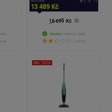
Akční cena
3 : 02 : 12
13 489 Kč
18 699
Kč
pátek
Skladem
Odešleme v pátek
cenze
2 recenze
24%
SLEVA