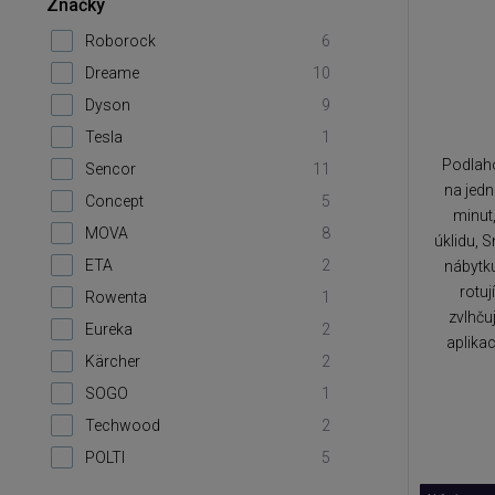
Značky
Roborock
6
Dreame
10
Dyson
9
Tesla
1
Podlaho
Sencor
11
na jedn
Concept
5
minut
MOVA
8
úklidu, 
ETA
2
nábytku
rotuj
Rowenta
1
zvlhču
Eureka
2
aplika
Kärcher
2
SOGO
1
Techwood
2
POLTI
5