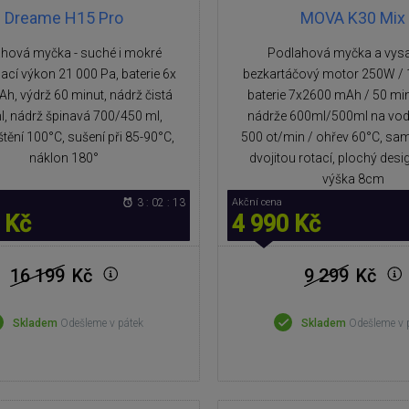
Dreame H15 Pro
MOVA K30 Mix
hová myčka - suché i mokré
Podlahová myčka a vysa
 Sací výkon 21 000 Pa, baterie 6x
bezkartáčový motor 250W / 
h, výdrž 60 minut, nádrž čistá
baterie 7x2600 mAh / 50 mi
l, nádrž špinavá 700/450 ml,
nádrže 600ml/500ml na vodu
tění 100°C, sušení při 85-90°C,
500 ot/min / ohřev 60°C, sam
náklon 180°
dvojitou rotací, plochý desi
výška 8cm
3 : 02 : 12
Akční cena
 Kč
4 990 Kč
16 199
Kč
9 299
Kč
Skladem
Odešleme v pátek
Skladem
Odešleme v 