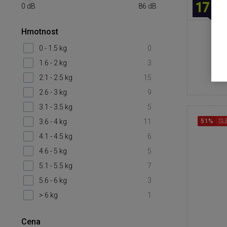
17 86
0
dB
86
dB
Hmotnost
0 - 1.5 kg
0
1.6 - 2 kg
3
2.1 - 2.5 kg
15
2.6 - 3 kg
9
3.1 - 3.5 kg
5
3.6 - 4 kg
11
51%
SL
4.1 - 4.5 kg
6
4.6 - 5 kg
5
5.1 - 5.5 kg
7
5.6 - 6 kg
3
> 6 kg
1
Cena