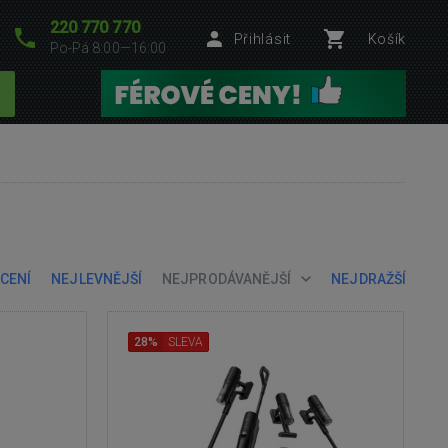
220 770 770
Přihlásit
Košík
Po-Pá 8:00—16:00
CENÍ
NEJLEVNĚJŠÍ
NEJPRODÁVANĚJŠÍ
NEJDRAŽŠÍ
28%
SLEVA