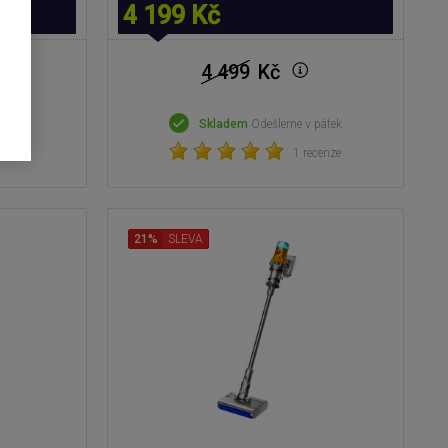
4 199 Kč
4 499
Kč
pátek
Skladem
Odešleme v pátek
1 recenze
21%
SLEVA