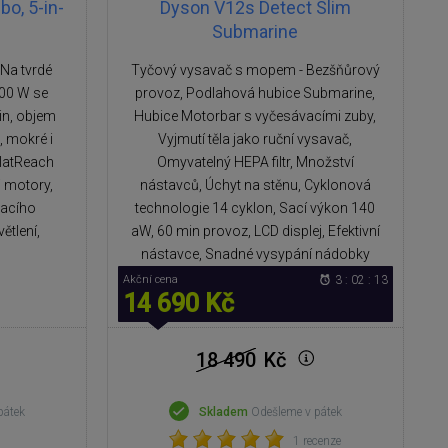
o, 5-in-
Dyson V12s Detect Slim
Submarine
Na tvrdé
Tyčový vysavač s mopem - Bezšňůrový
200 W se
provoz, Podlahová hubice Submarine,
in, objem
Hubice Motorbar s vyčesávacími zuby,
, mokré i
Vyjmutí těla jako ruční vysavač,
FlatReach
Omyvatelný HEPA filtr, Množství
i motory,
nástavců, Úchyt na stěnu, Cyklonová
racího
technologie 14 cyklon, Sací výkon 140
ětlení,
aW, 60 min provoz, LCD displej, Efektivní
nástavce, Snadné vysypání nádobky
Akční cena
3 : 02 : 12
14 690 Kč
18 490
Kč
pátek
Skladem
Odešleme v pátek
1 recenze