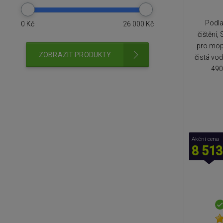
Podla
0
Kč
26 000
Kč
čištění,
pro mop
ZOBRAZIT PRODUKTY
čistá vo
490
Akční cena
8 513