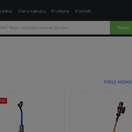
radna
Vše o nákupu
Prodejny
Kontakt
Hledat
PODLE HODNO
EVA