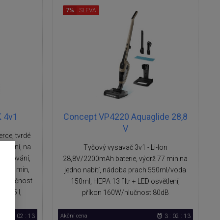
7%
SLEVA
 4v1
Concept VP4220 Aquaglide 28,8
V
rce, tvrdé
ounění, na
Tyčový vysavač 3v1 - Li-Ion
 mopování,
28,8V/2200mAh baterie, výdrž 77 min na
zu 50 min,
jedno nabití, nádoba prach 550ml/voda
W, hlučnost
150ml, HEPA 13 filtr + LED osvětlení,
 0,5 l,
příkon 160W/hlučnost 80dB
3 : 02 : 12
Akční cena
3 : 02 : 12