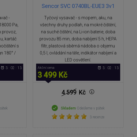
Sencor SVC 0740BL-EUE3 3v1
vač -
Tyčový vysavač - s mopem, aku, na
18000 Pa,
všechny druhy podlah, na mokré čištění,
n provoz,
na suché čištění, na Li-ion baterie, doba
, kartáč
provozu 85 min, doba nabíjení 5 h, HEPA
očištění s
filtr, plastová sběrná nádoba o objemu
gn 180° /
0,5 l, ovládání na těle, indikátor nabíjení a
LED osvětlení.
3 : 02 : 12
Akční cena
3 : 02 : 12
3 499 Kč
4 599
Kč
pátek
Skladem
Odešleme v pátek
3 recenze