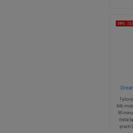
38%
SL
Drea
Tyčový
AW, moto
90 minu
čistá/š
prach 0