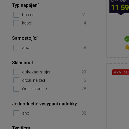
Akční cena
Typ napájení
11 59
baterie
61
kabel
4
Samostojící
ano
8
Skladnost
dokovací stojan
29
47%
SL
držák na zeď
15
čistící stanice
28
Jednoduché vysypání nádobky
ano
38
Typ filtru