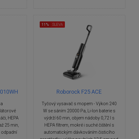
11%
SLEVA
5010WH
Roborock F25 ACE
na
Tyčový vysavač s mopem - Výkon 240
látorové
W se sáním 20000 Pa, Li-Ion baterie s
táči, HEPA
výdrží 60 min, objem nádoby 0,72 l s
 až 25 min,
HEPA filtrem, mokré i suché čištění s
m odpadní
automatickým dávkováním čisticího