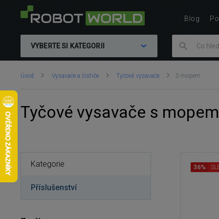
Blog
Po
VYBERTE SI KATEGORII
Nacházíte
Úvod
Vysavače a čističe
Tyčové vysavače
S mopem
se
zde:
Tyčové vysavače s mopem
Kategorie
36%
SL
Příslušenství