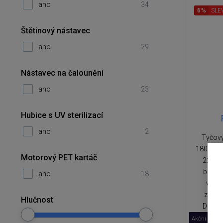
ano
34
6%
SLE
Štětinový nástavec
ano
29
Nástavec na čalounění
ano
23
Hubice s UV sterilizací
ano
2
Tyčový
180°C a 
Motorový PET kartáč
22 000
bateri
ano
18
vodu 
zamotá
Hlučnost
DirTec
Akční cena