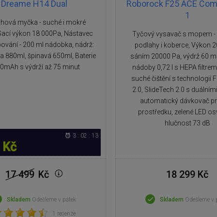
Dreame H14 Dual
Roborock F25 ACE Comb
1
hová myčka - suché i mokré
 Sací výkon 18 000Pa, Nástavec
Tyčový vysavač s mopem - 
ování - 200 ml nádobka, nádrž:
podlahy i koberce, Výkon 
da 880ml, špinavá 650ml, Baterie
sáním 20000 Pa, výdrž 60 m
0mAh s výdrží až 75 minut
nádoby 0,72 l s HEPA filtrem
suché čištění s technologií 
2.0, SlideTech 2.0 s duálním
automatický dávkovač p
prostředku, zelené LED osv
hlučnost 73 dB
3 : 02 : 12
 Kč
17 499
Kč
18 299 Kč
Skladem
Odešleme v pátek
Skladem
Odešleme v 
1 recenze