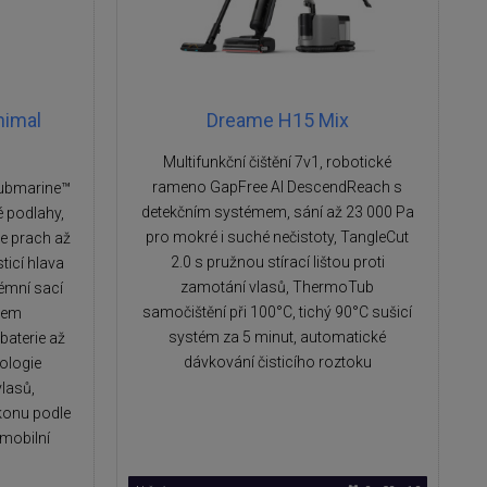
nimal
Dreame H15 Mix
Multifunkční čištění 7v1, robotické
rameno GapFree AI DescendReach s
Submarine™
detekčním systémem, sání až 23 000 Pa
é podlahy,
pro mokré i suché nečistoty, TangleCut
e prach až
2.0 s pružnou stírací lištou proti
sticí hlava
zamotání vlasů, ThermoTub
émní sací
samočištění při 100°C, tichý 90°C sušicí
rem
systém za 5 minut, automatické
aterie až
dávkování čisticího roztoku
ologie
lasů,
konu podle
 mobilní