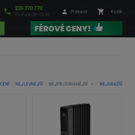
220 770 770
Přihlásit
Košík
Po-Pá 8:00—16:00
CENÍ
NEJLEVNĚJŠÍ
NEJPRODÁVANĚJŠÍ
NEJDRAŽŠÍ