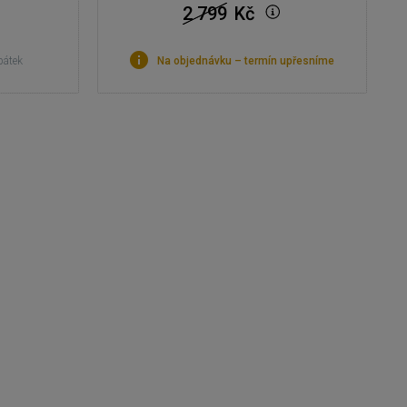
2 799
Kč
pátek
Na objednávku – termín upřesníme