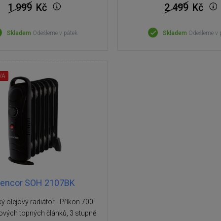
1 999
Kč
2 499
Kč
Skladem
Odešleme v pátek
Skladem
Odešleme v 
VA
encor SOH 2107BK
ký olejový radiátor - Příkon 700
jových topných článků, 3 stupně