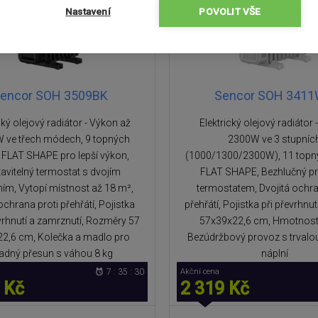
Nastavení
POVOLIT VŠE
encor SOH 3509BK
Sencor SOH 341
cký olejový radiátor - Výkon až
Elektrický olejový radiátor 
 ve třech módech, 9 topných
2300W ve 3 stupníc
 FLAT SHAPE pro lepší výkon,
(1000/1300/2300W), 11 topn
avitelný termostat s dvojím
FLAT SHAPE, Bezhlučný p
ím, Vytopí místnost až 18 m²,
termostatem, Dvojitá ochra
ochrana proti přehřátí, Pojistka
přehřátí, Pojistka při převrhnu
evrhnutí a zamrznutí, Rozměry 57
57x39x22,6 cm, Hmotnost 
 22,6 cm, Kolečka a madlo pro
Bezúdržbový provoz s trvalo
adný přesun s váhou 8 kg
náplní
7 : 35 : 29
Akční cena
 Kč
2 319 Kč