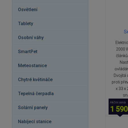
Osvětlení
Tablety
S
Osobní váhy
Elektri
2000 W
SmartPet
článků
Nast
Meteostanice
ovládán
Dvojitá 
Chytré květináče
proti př
x 33 x
Tepelná čerpadla
sn
Akční cena
Solární panely
1 590
Nabíjecí stanice