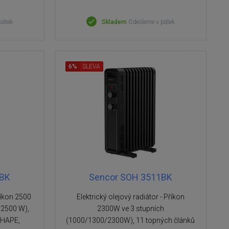
pátek
Skladem
Odešleme v pátek
6%
SLEVA
3BK
Sencor SOH 3511BK
příkon 2500
Elektrický olejový radiátor - Příkon
2500 W),
2300W ve 3 stupních
SHAPE,
(1000/1300/2300W), 11 topných článků