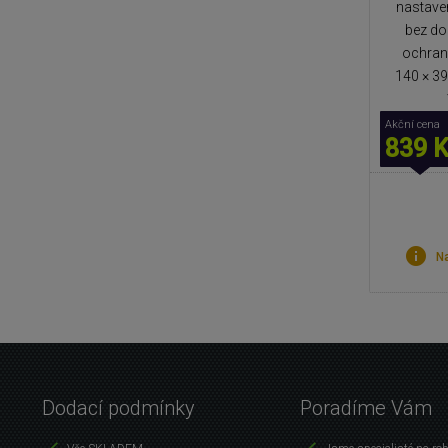
nastave
bez do
ochrana
140 × 3
Akční cena
839 
Na
Dodací podmínky
Poradíme Vám