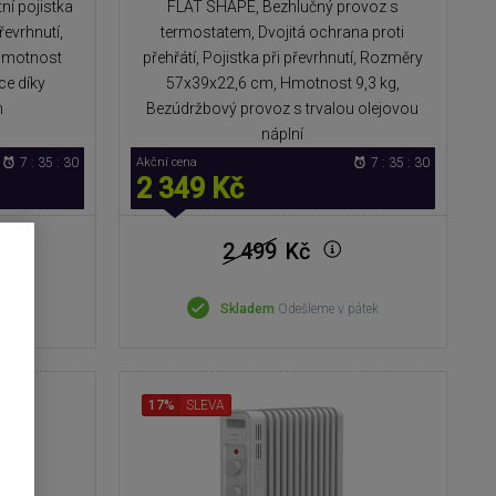
ní pojistka
FLAT SHAPE, Bezhlučný provoz s
převrhnutí,
termostatem, Dvojitá ochrana proti
 hmotnost
přehřátí, Pojistka při převrhnutí, Rozměry
ce díky
57x39x22,6 cm, Hmotnost 9,3 kg,
m
Bezúdržbový provoz s trvalou olejovou
náplní
7 : 35 : 29
Akční cena
7 : 35 : 29
2 349 Kč
2 499
Kč
pátek
Skladem
Odešleme v pátek
17%
SLEVA