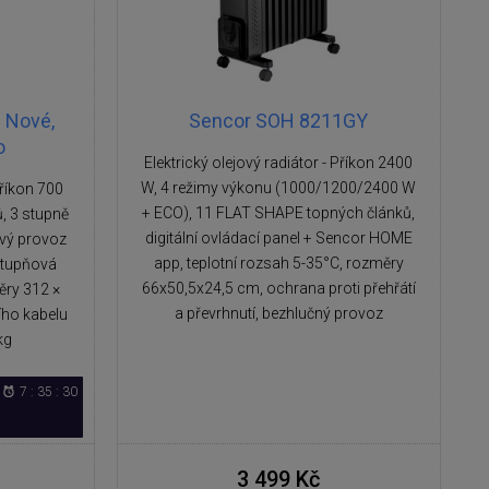
 Nové,
Sencor SOH 8211GY
o
Elektrický olejový radiátor - Příkon 2400
W, 4 režimy výkonu (1000/1200/2400 W
Příkon 700
+ ECO), 11 FLAT SHAPE topných článků,
, 3 stupně
digitální ovládací panel + Sencor HOME
vý provoz
app, teplotní rozsah 5-35°C, rozměry
stupňová
66x50,5x24,5 cm, ochrana proti přehřátí
ěry 312 ×
a převrhnutí, bezhlučný provoz
ího kabelu
kg
7 : 35 : 29
3 499 Kč