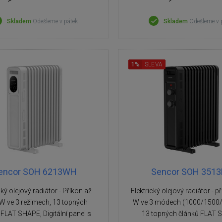
Skladem
Odešleme v pátek
Skladem
Odešleme v 
1%
SLEVA
encor SOH 6213WH
Sencor SOH 351
cký olejový radiátor - Příkon až
Elektrický olejový radiátor - 
W ve 3 režimech, 13 topných
W ve 3 módech (1000/1500/
 FLAT SHAPE, Digitální panel s
13 topných článků FLAT 