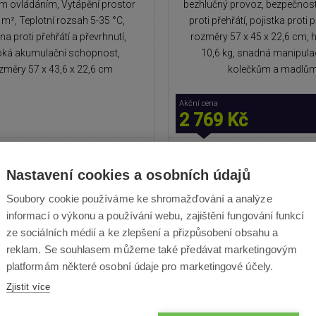
m ovládáním, Vytápění prostor
bezhlučný provoz, bezpečnost
 m², Teplotní rozsah 5-35 °C,
proti přehřátí, pojistka proti 
a proti přehřátí a převrhnutí,
rozměry 57 x 45 x 22,6 cm,
ká akumulační schopnost,
10,6 kg, snadná manipula
změry 57 x 43,6 x 22,6 cm
kolečkům a madlů
Akční cena
2 769 Kč
2 499 Kč
2 799
Kč
Nastavení cookies a osobních údajů
Skladem
Odešleme v pátek
Skladem
Odešleme v 
Soubory cookie používáme ke shromažďování a analýze
informací o výkonu a používání webu, zajištění fungování funkcí
ze sociálních médií a ke zlepšení a přizpůsobení obsahu a
reklam. Se souhlasem můžeme také předávat marketingovým
EVA
7%
SLEVA
platformám některé osobní údaje pro marketingové účely.
Zjistit více