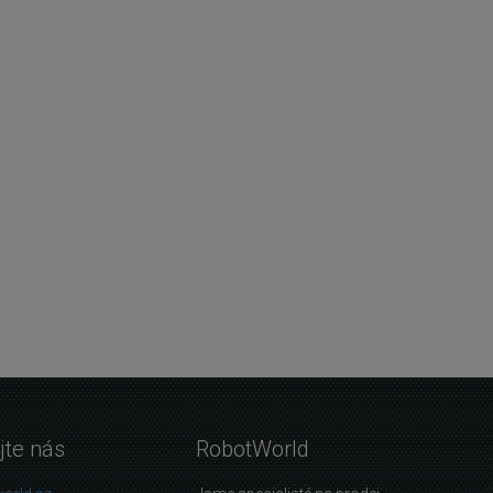
jte nás
RobotWorld