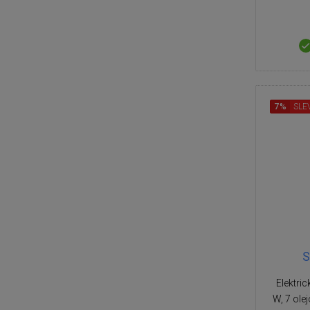
7%
SLE
S
Elektric
W, 7 ole