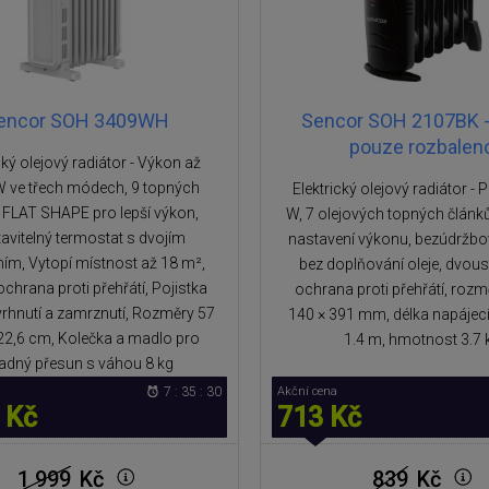
encor SOH 3409WH
Sencor SOH 2107BK -
pouze rozbalen
cký olejový radiátor - Výkon až
 ve třech módech, 9 topných
Elektrický olejový radiátor - 
 FLAT SHAPE pro lepší výkon,
W, 7 olejových topných článků
avitelný termostat s dvojím
nastavení výkonu, bezúdržbo
ím, Vytopí místnost až 18 m²,
bez doplňování oleje, dvou
ochrana proti přehřátí, Pojistka
ochrana proti přehřátí, rozm
evrhnutí a zamrznutí, Rozměry 57
140 × 391 mm, délka napájec
 22,6 cm, Kolečka a madlo pro
1.4 m, hmotnost 3.7 
adný přesun s váhou 8 kg
7 : 35 : 29
Akční cena
 Kč
713 Kč
1 999
Kč
839
Kč