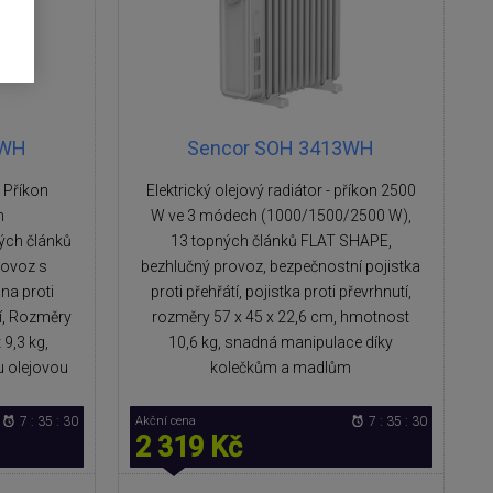
1WH
Sencor SOH 3413WH
- Příkon
Elektrický olejový radiátor - příkon 2500
h
W ve 3 módech (1000/1500/2500 W),
ých článků
13 topných článků FLAT SHAPE,
rovoz s
bezhlučný provoz, bezpečnostní pojistka
na proti
proti přehřátí, pojistka proti převrhnutí,
tí, Rozměry
rozměry 57 x 45 x 22,6 cm, hmotnost
9,3 kg,
10,6 kg, snadná manipulace díky
u olejovou
kolečkům a madlům
7 : 35 : 29
Akční cena
7 : 35 : 29
2 319 Kč