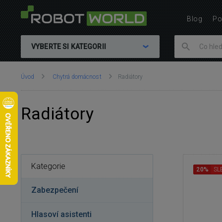
Blog
Po
VYBERTE SI KATEGORII
Nacházíte
Úvod
Chytrá domácnost
Radiátory
se
zde:
Radiátory
Kategorie
20%
SL
Zabezpečení
Hlasoví asistenti