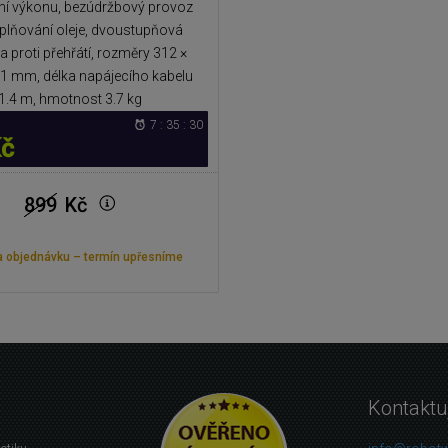
ní výkonu, bezúdržbový provoz
plňování oleje, dvoustupňová
 proti přehřátí, rozměry 312 ×
91 mm, délka napájecího kabelu
1.4 m, hmotnost 3.7 kg
7 : 35 : 29
Kč
899
Kč
 objednávku – termín upřesníme
Kontaktu