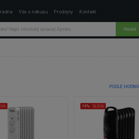
radna
Vše o nákupu
Prodejny
Kontakt
Hledat
PODLE HODNO
EVA
15%
SLEVA