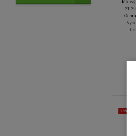
dálkový
21-29
Ochran
Vyso
Ro
28%
SL