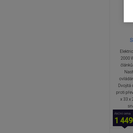
S
Elektri
2000 W
článků
Nast
ovládán
Dvojitá 
proti př
x 33 x
sn
Akční cena
1 449