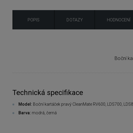
POPIS
DOTAZY
HODNOCENÍ
Boční ka
Technická specifikace
Model:
Boční kartáček pravý CleanMate RV600, LDS700, LDS
Barva:
modrá, černá