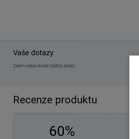
Vaše dotazy
Zatím nebyl vložen žádný dotaz.
Recenze produktu
60%
1
0