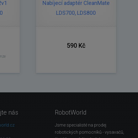
2v1
Nabíjecí adaptér CleanMate
0
LDS700, LDS800
590 Kč
enze
jte nás
RobotWorld
orld.cz
Jsme specialisté na prodej
robotických pomocníků - vysavačů,