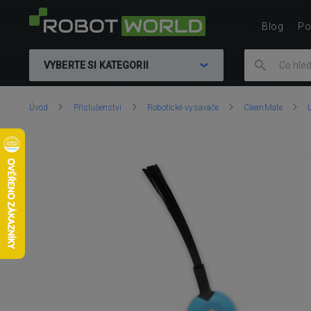
Blog
Po
VYBERTE SI KATEGORII
Nacházíte
Úvod
Příslušenství
Robotické vysavače
CleanMate
se
zde: