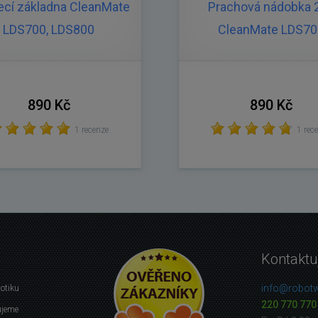
ecí základna CleanMate
Prachová nádobka 
LDS700, LDS800
CleanMate LDS70
890 Kč
890 Kč
1 recenze
1 rec
Kontaktu
info@robotw
botiku
220 770 770
ujeme