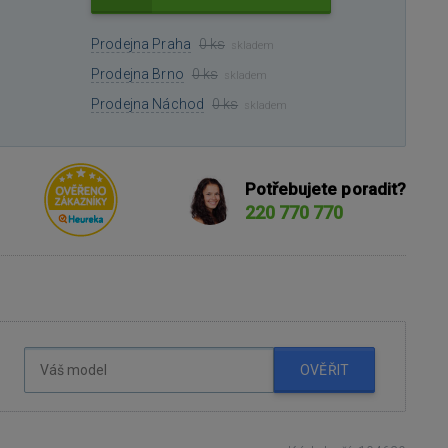
Prodejna Praha
0 ks
skladem
Prodejna Brno
0 ks
skladem
Prodejna Náchod
0 ks
skladem
Potřebujete poradit?
220 770 770
OVĚŘIT