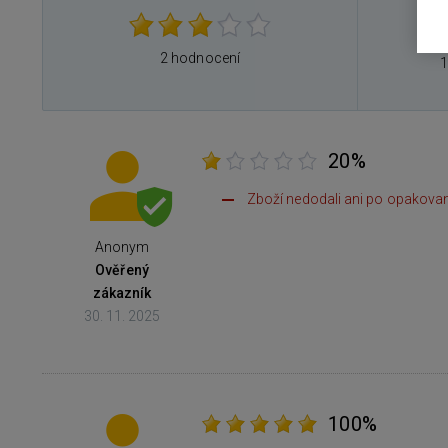
0
0
2 hodnocení
1
20%
Zboží nedodali ani po opakovan
Anonym
Ověřený
zákazník
30. 11. 2025
100%