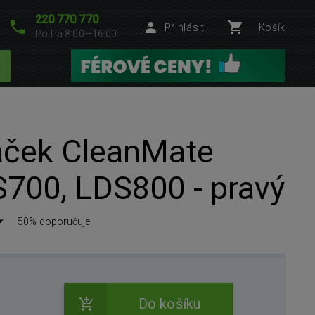
220 770 770
Přihlásit
Košík
Po-Pá 8:00—16:00
áček CleanMate
700, LDS800 - pravý
50% doporučuje
Do košíku