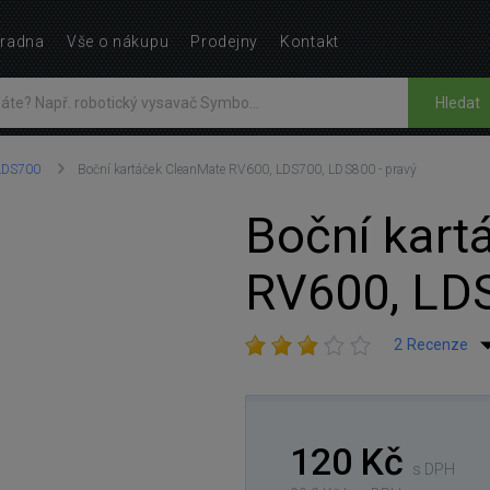
radna
Vše o nákupu
Prodejny
Kontakt
Hledat
LDS700
Boční kartáček CleanMate RV600, LDS700, LDS800 - pravý
Boční kart
RV600, LDS
2 Recenze
120 Kč
s DPH