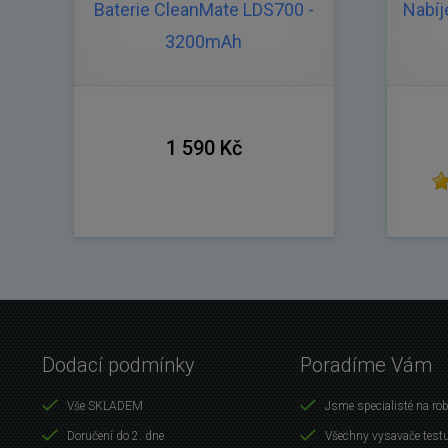
Baterie CleanMate LDS700 -
Nabíj
3200mAh
1 590 Kč
Dodací podmínky
Poradíme Vám
Vše SKLADEM
Jsme specialisté na ro
Doručení do 2. dne
Všechny vysavače test