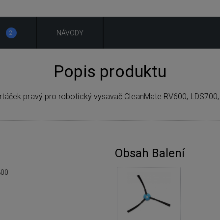
NÁVODY
2
Popis produktu
rtáček pravý pro robotický vysavač CleanMate RV600, LDS700
Obsah Balení
800