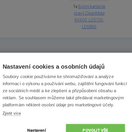
1x
Boční kartáček
pravý CleanMate
RV600, LDS700,
LDS800
Nastavení cookies a osobních údajů
Soubory cookie používáme ke shromažďování a analýze
informací o výkonu a používání webu, zajištění fungování funkcí
ze sociálních médií a ke zlepšení a přizpůsobení obsahu a
reklam. Se souhlasem můžeme také předávat marketingovým
platformám některé osobní údaje pro marketingové účely.
Zjistit více
×
×
Nastavení
POVOLIT VŠE