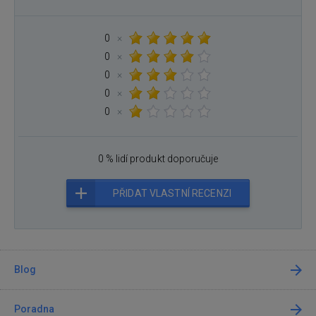
0
×
0
×
0
×
0
×
0
×
0 % lidí produkt doporučuje
PŘIDAT VLASTNÍ RECENZI
Blog
Poradna