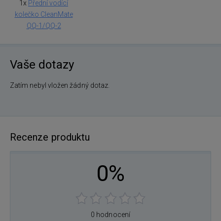
1x
Přední vodící
kolečko CleanMate
QQ-1/QQ-2
Vaše dotazy
Zatím nebyl vložen žádný dotaz.
Recenze produktu
0%
0 hodnocení