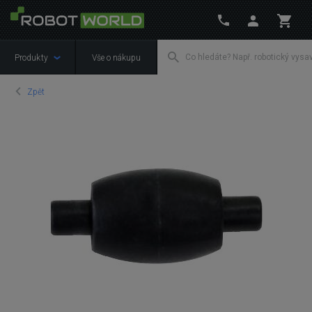
Produkty
Vše o nákupu
Zpět