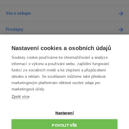
Vše o nákupu
Prodejny
Kontakt
Nastavení cookies a osobních údajů
Soubory cookie používáme ke shromažďování a analýze
Kontaktujte nás
informací o výkonu a používání webu, zajištění fungování
funkcí ze sociálních médií a ke zlepšení a přizpůsobení
info@robotworld.cz
obsahu a reklam. Se souhlasem můžeme také předávat
marketingovým platformám některé osobní údaje pro
220 770 770
Po-Pá 8:00—16:00
marketingové účely.
Zjistit více
VŠECHNY KONTAKTY
OBCHODNÍ PODMÍNKY
Nastavení
ZÁSADY OCHRANY OSOBNÍCH ÚDAJŮ
POVOLIT VŠE