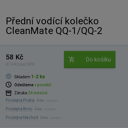
Přední vodící kolečko
CleanMate QQ-1/QQ-2
58 Kč
Do košíku
47,9 Kč bez DPH
1-2 ks
Skladem
Odešleme
v pondělí
Záruka
24 měsíců
Prodejna Praha
0 ks
skladem
Prodejna Brno
0 ks
skladem
Prodejna Náchod
0 ks
skladem