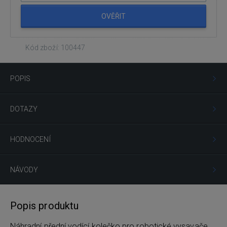
OVĚŘIT
Kód zboží: 100447
POPIS
DOTAZY
HODNOCENÍ
NÁVODY
Popis produktu
Náhradní přední vodící kolečko pro robotické vysavače