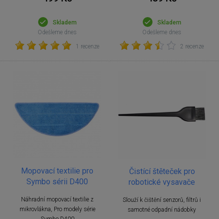
Skladem
Skladem
Odešleme dnes
Odešleme dnes
1 recenze
2 recenze
Mopovací textilie pro
Čistící štěteček pro
Symbo sérii D400
robotické vysavače
Náhradní mopovací textilie z
Slouží k čištění senzorů, filtrů i
mikrovlákna, Pro modely série
samotné odpadní nádobky
Symbo D400