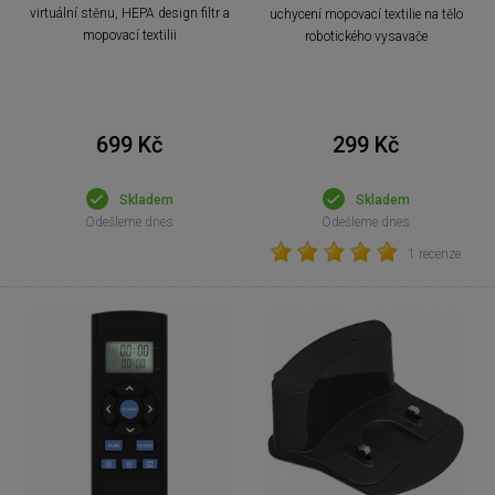
virtuální stěnu, HEPA design filtr a
uchycení mopovací textilie na tělo
mopovací textilii
robotického vysavače
699 Kč
299 Kč
Skladem
Skladem
Odešleme dnes
Odešleme dnes
1 recenze