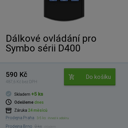
Dálkové ovládání pro
Symbo sérii D400
590 Kč
Do košíku
487,6 Kč bez DPH
+5 ks
Skladem
Odešleme
dnes
Záruka
24 měsíců
Prodejna Praha
3-5 ks
ihned k odběru
Prodejna Brno
0 ks
skladem