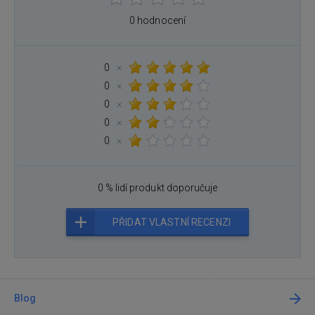
0 hodnocení
0
×
0
×
0
×
0
×
0
×
0 % lidí produkt doporučuje
PŘIDAT VLASTNÍ RECENZI
Blog