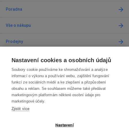
Poradna
Vše o nákupu
Prodejny
Kontakt
Nastavení cookies a osobních údajů
Soubory cookie používáme ke shromažďování a analýze
Kontaktujte nás
informací o výkonu a používání webu, zajištění fungování
funkcí ze sociálních médií a ke zlepšení a přizpůsobení
info@robotworld.cz
obsahu a reklam. Se souhlasem můžeme také předávat
marketingovým platformám některé osobní údaje pro
220 770 770
Po-Pá 8:00—16:00
marketingové účely.
Zjistit více
VŠECHNY KONTAKTY
OBCHODNÍ PODMÍNKY
Nastavení