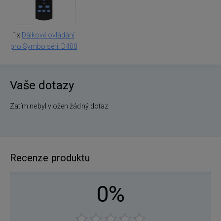
1x
Dálkové ovládání
pro Symbo sérii D400
Vaše dotazy
Zatím nebyl vložen žádný dotaz.
Recenze produktu
0%