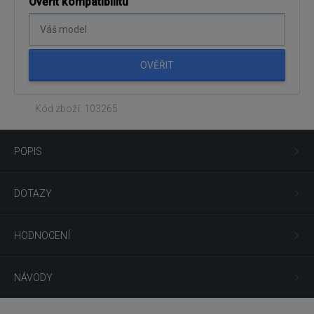
Ověřit kompatibilitu
OVĚŘIT
Kód zboží: 103265
POPIS
DOTAZY
HODNOCENÍ
NÁVODY