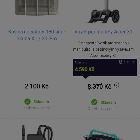
Vozík pro modely Aiper X1
Koš na nečistoty 180 µm -
Scuba X1 / X1 Pro
Transportní vozík pro snadnou
manipulaci s bazénovým vysavačem
Aiper modely X1
Akční cena
5 : 04 : 34
4 590 Kč
2 100 Kč
8 370
Kč
Skladem
Skladem
Odešleme v pondělí
Odešleme v pondělí