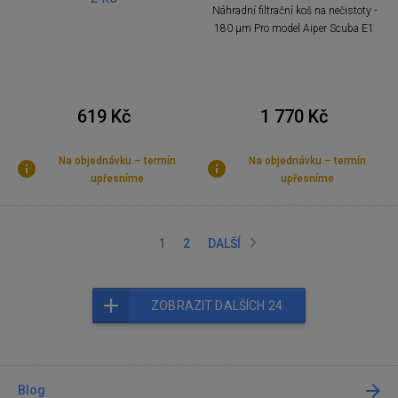
Náhradní filtrační koš na nečistoty -
180 µm Pro model Aiper Scuba E1
619 Kč
1 770 Kč
Na objednávku – termín
Na objednávku – termín
upřesníme
upřesníme
1
2
DALŠÍ
ZOBRAZIT DALŠÍCH 24
Blog