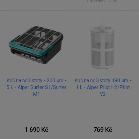
Odešleme v pondělí
Koš na nečistoty - 200 µm -
Koš na nečistoty 180 µm -
5 L - Aiper Surfer S1/Surfer
1 L - Aiper Pilot H2/Pilot
M1
V2
1 690 Kč
769 Kč