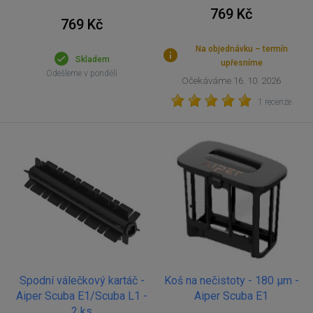
769 Kč
769 Kč
Na objednávku – termín
Skladem
upřesníme
Odešleme v pondělí
Očekáváme 16. 10. 2026
1 recenze
Spodní válečkový kartáč -
Koš na nečistoty - 180 µm -
Aiper Scuba E1/Scuba L1 -
Aiper Scuba E1
2 ks