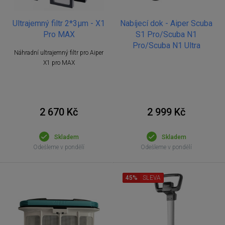
Ultrajemný filtr 2*3μm - X1
Nabíjecí dok - Aiper Scuba
Pro MAX
S1 Pro/Scuba N1
Pro/Scuba N1 Ultra
Náhradní ultrajemný filtr pro Aiper
X1 pro MAX
2 670 Kč
2 999 Kč
Skladem
Skladem
Odešleme v pondělí
Odešleme v pondělí
45%
SLEVA