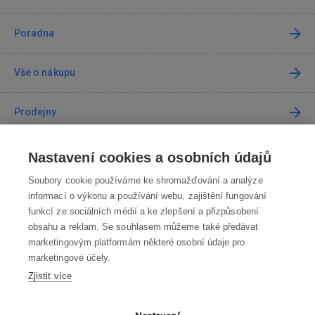
Poradna
Vše o nákupu
Prodejny
Kontakt
Nastavení cookies a osobních údajů
Soubory cookie používáme ke shromažďování a analýze
Kontaktujte nás
informací o výkonu a používání webu, zajištění fungování
funkcí ze sociálních médií a ke zlepšení a přizpůsobení
info@robotworld.cz
obsahu a reklam. Se souhlasem můžeme také předávat
marketingovým platformám některé osobní údaje pro
220 770 770
Po-Pá 8:00—16:00
marketingové účely.
Zjistit více
VŠECHNY KONTAKTY
OBCHODNÍ PODMÍNKY