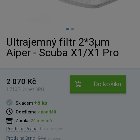
Ultrajemný filtr 2*3μm
Aiper - Scuba X1/X1 Pro
2 070 Kč
Do košíku
1 710,7 Kč bez DPH
+5 ks
Skladem
Odešleme
v pondělí
Záruka
24 měsíců
Prodejna Praha
0 ks
skladem
Prodejna Brno
0 ks
skladem