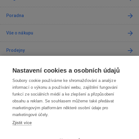
Poradna
Vše o nákupu
Prodejny
Kontakt
Nastavení cookies a osobních údajů
Soubory cookie používáme ke shromažďování a analýze
Kontaktujte nás
informací o výkonu a používání webu, zajištění fungování
funkcí ze sociálních médií a ke zlepšení a přizpůsobení
info@robotworld.cz
obsahu a reklam. Se souhlasem můžeme také předávat
marketingovým platformám některé osobní údaje pro
220 770 770
Po-Pá 8:00—16:00
marketingové účely.
Zjistit více
VŠECHNY KONTAKTY