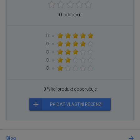
0 hodnocení
0
×
0
×
0
×
0
×
0
×
0 % lidí produkt doporučuje
PŘIDAT VLASTNÍ RECENZI
Blog