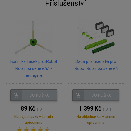
Příslušenství
Boční kartáček pro iRobot
Sada příslušenství pro
Roomba série e/i/j -
iRobot Roomba série e/i
neoriginál
DO KOŠÍKU
DO KOŠÍKU
89 Kč
1 399 Kč
s DPH
s DPH
Na objednávku – termín
Na objednávku – termín
upřesníme
upřesníme