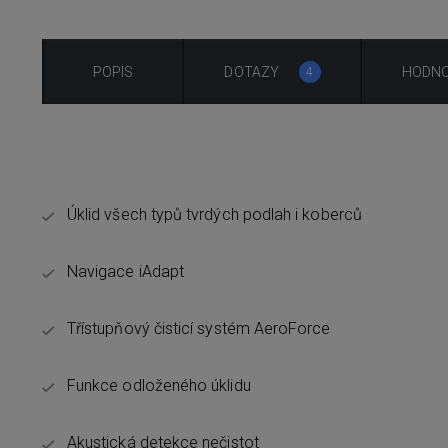
POPIS
DOTAZY
HODNO
4
Úklid všech typů tvrdých podlah i koberců
Navigace iAdapt
Třístupňový čisticí systém AeroForce
Funkce odloženého úklidu
Akustická detekce nečistot