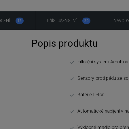
CENÍ
PŘÍSLUŠENSTVÍ
NÁVOD
12
20
Popis produktu
Filtrační systém AeroFor
Senzory proti pádu ze s
Baterie Li-Ion
Automatické nabíjení v nab
Výklopné madlo pro přen