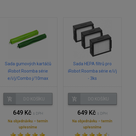
Sada gumových kartáčů
Sada HEPA filtrů pro
iRobot Roomba série
iRobot Roomba série e/i/j
e/i/j/Combo j/10max
- 3ks
DO KOŠÍKU
DO KOŠÍKU
649 Kč
649 Kč
s DPH
s DPH
Na objednávku – termín
Na objednávku – termín
upřesníme
upřesníme