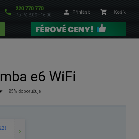
220 770 770
Přihlásit
Košík
Po-Pá 8:00—16:00
mba e6 WiFi
85% doporučuje
22)