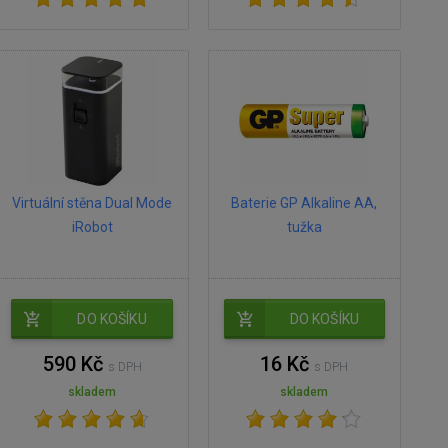
Virtuální stěna Dual Mode
Baterie GP Alkaline AA,
iRobot
tužka
DO KOŠÍKU
DO KOŠÍKU
590 Kč
16 Kč
s DPH
s DPH
skladem
skladem