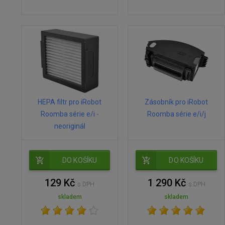
HEPA filtr pro iRobot
Zásobník pro iRobot
Roomba série e/i -
Roomba série e/i/j
neoriginál
DO KOŠÍKU
DO KOŠÍKU
129 Kč
1 290 Kč
s DPH
s DPH
skladem
skladem