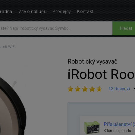
radna
Vše o nákupu
Prodejny
Kontakt
Hledat
a e6 WiFi
Robotický vysavač
iRobot Roo
12 Recenzí
Příslušenství (
K tomuto modelu