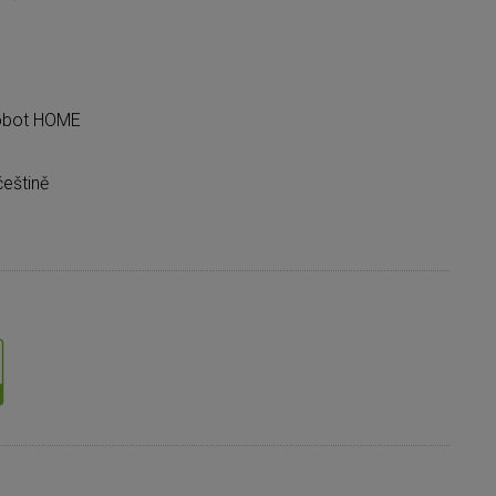
Robot HOME
češtině