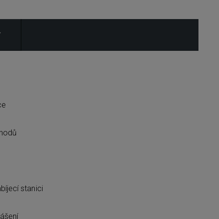
Y
ce
chodů
íjecí stanici
ášení