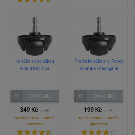
Kolečko s podložkou
Přední kolečko pro iRobot
iRobot Roomba
Roomba - neoriginál
DO KOŠÍKU
DO KOŠÍKU
349 Kč
199 Kč
s DPH
s DPH
Na objednávku – termín
Na objednávku – termín
upřesníme
upřesníme