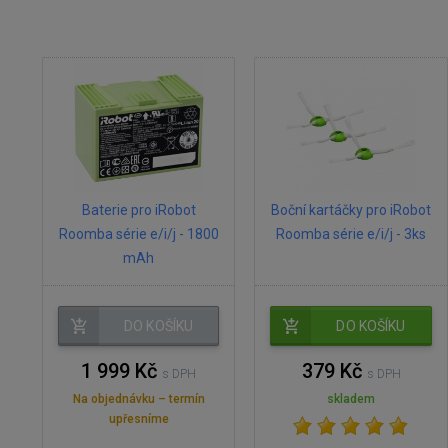
Baterie pro iRobot
Boční kartáčky pro iRobot
Roomba série e/i/j - 1800
Roomba série e/i/j - 3ks
mAh
DO KOŠÍKU
DO KOŠÍKU
1 999 Kč
379 Kč
s DPH
s DPH
Na objednávku – termín
skladem
upřesníme