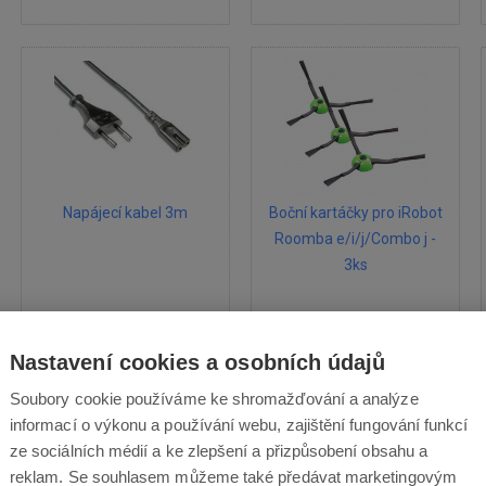
Napájecí kabel 3m
Boční kartáčky pro iRobot
Roomba e/i/j/Combo j -
3ks
Nastavení cookies a osobních údajů
DO KOŠÍKU
DO KOŠÍKU
Soubory cookie používáme ke shromažďování a analýze
85 Kč
479 Kč
s DPH
s DPH
informací o výkonu a používání webu, zajištění fungování funkcí
skladem
skladem
ze sociálních médií a ke zlepšení a přizpůsobení obsahu a
reklam. Se souhlasem můžeme také předávat marketingovým