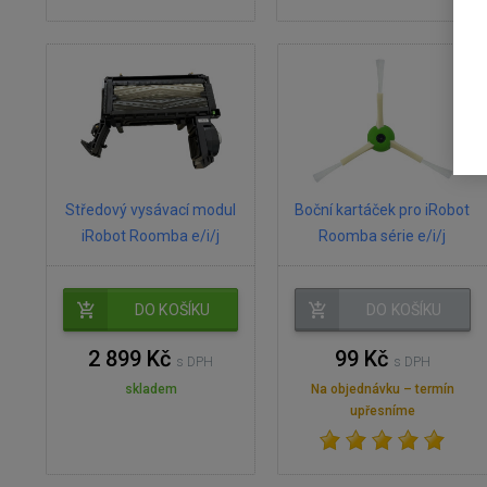
Středový vysávací modul
Boční kartáček pro iRobot
iRobot Roomba e/i/j
Roomba série e/i/j
DO KOŠÍKU
DO KOŠÍKU
2 899 Kč
99 Kč
s DPH
s DPH
skladem
Na objednávku – termín
upřesníme