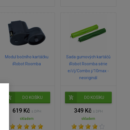
Modul bočního kartáčku
Sada gumových kartáčů
iRobot Roomba
iRobot Roomba série
e/i/j/Combo j/10max -
neoriginál
DO KOŠÍKU
DO KOŠÍKU
619 Kč
349 Kč
s DPH
s DPH
skladem
skladem