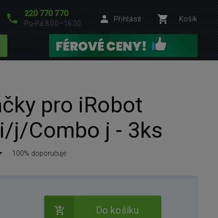
220 770 770
Přihlásit
Košík
Po-Pá 8:00—16:00
áčky pro iRobot
/j/Combo j - 3ks
100% doporučuje
Do košíku