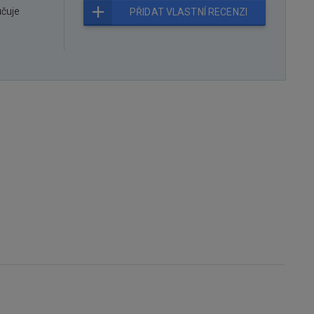
učuje
PŘIDAT VLASTNÍ RECENZI