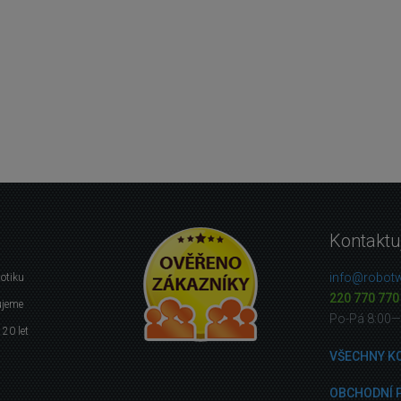
Kontaktu
info@robotw
botiku
220 770 770
ujeme
Po-Pá 8:00—
 20 let
VŠECHNY K
OBCHODNÍ 