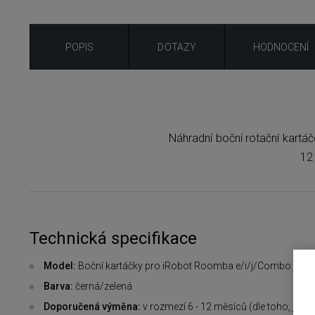
POPIS
DOTAZY
HODNOCENÍ
Náhradní boční rotační kart
12
Technická specifikace
Model:
Boční kartáčky pro iRobot Roomba e/i/j/Combo j
Barva:
černá/zelená
Doporučená výměna:
v rozmezí 6 - 12 měsíců (dle toho, jak 