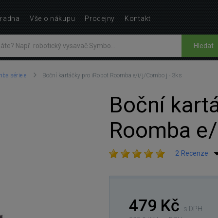
radna
Vše o nákupu
Prodejny
Kontakt
Hledat
ba série e
Boční kartáčky pro iRobot Roomba e/i/j/Combo j - 3ks
Boční kart
Roomba e/i
2 Recenze
479 Kč
s DPH