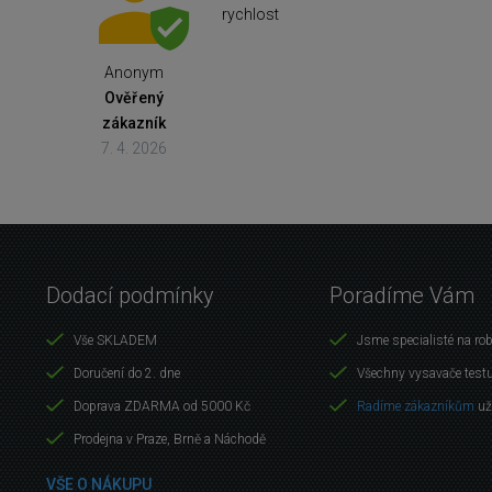
rychlost
Anonym
Ověřený
zákazník
7. 4. 2026
Dodací podmínky
Poradíme Vám
Vše SKLADEM
Jsme specialisté na ro
Doručení do 2. dne
Všechny vysavače test
Doprava ZDARMA od 5000 Kč
Radíme zákazníkům
už
Prodejna v Praze, Brně a Náchodě
VŠE O NÁKUPU