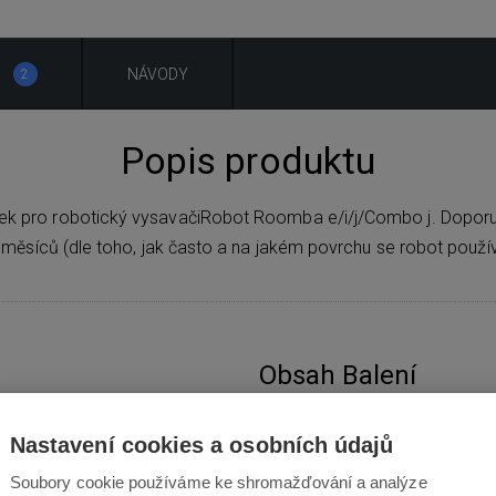
NÁVODY
2
Popis produktu
áček pro robotický vysavačiRobot Roomba e/i/j/Combo j. Dopor
 měsíců (dle toho, jak často a na jakém povrchu se robot použív
Obsah Balení
Nastavení cookies a osobních údajů
Soubory cookie používáme ke shromažďování a analýze
často a na jakém povrchu se robot