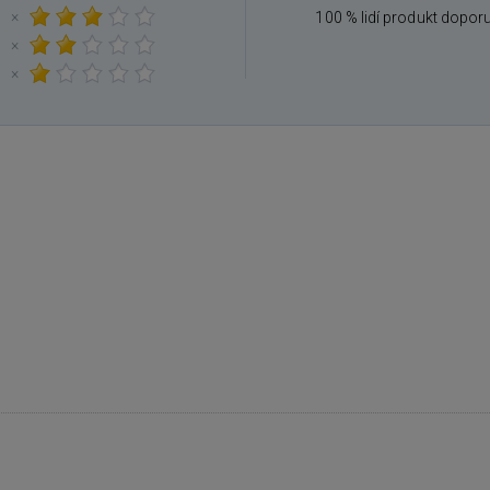
×
100 % lidí produkt dopor
×
×