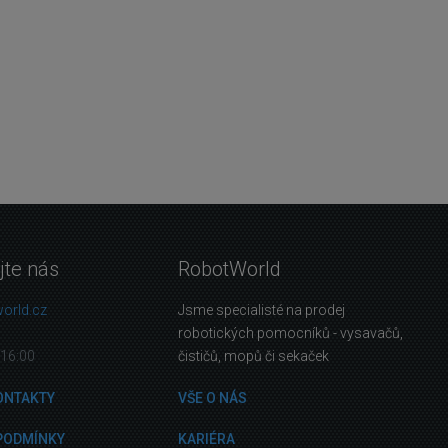
jte nás
RobotWorld
orld.cz
Jsme specialisté na prodej
robotických pomocníků - vysavačů,
16:00
čističů, mopů či sekaček
ONTAKTY
VŠE O NÁS
PODMÍNKY
KARIÉRA