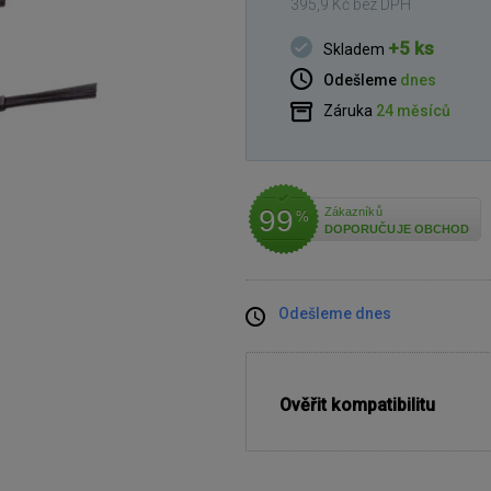
395,9 Kč bez DPH
+5 ks
Skladem
Odešleme
dnes
Záruka
24 měsíců
99
Zákazníků
%
DOPORUČUJE OBCHOD
Odešleme dnes
Ověřit kompatibilitu