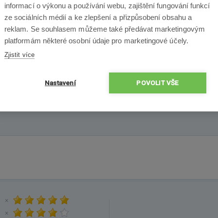
informací o výkonu a používání webu, zajištění fungování funkcí
ze sociálních médií a ke zlepšení a přizpůsobení obsahu a
3x
Boční kartáčky pro
reklam. Se souhlasem můžeme také předávat marketingovým
iRobot Roomba
platformám některé osobní údaje pro marketingové účely.
e/i/j/Combo j
Zjistit více
Nastavení
POVOLIT VŠE
×
×