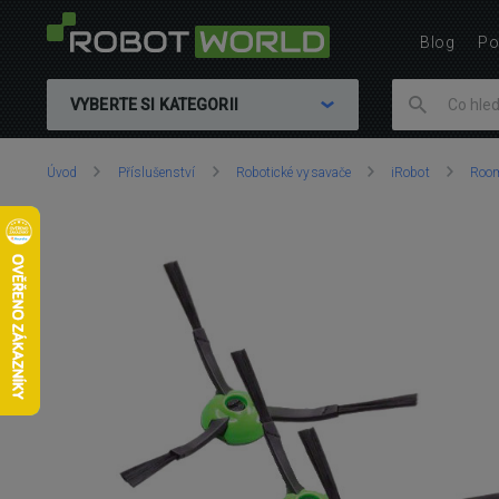
Blog
Po
VYBERTE SI KATEGORII
Nacházíte
Úvod
Příslušenství
Robotické vysavače
iRobot
Room
se
zde: