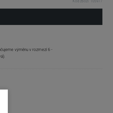
Kód zboží: 105977
učujeme výměnu v rozmezí 6 -
á).