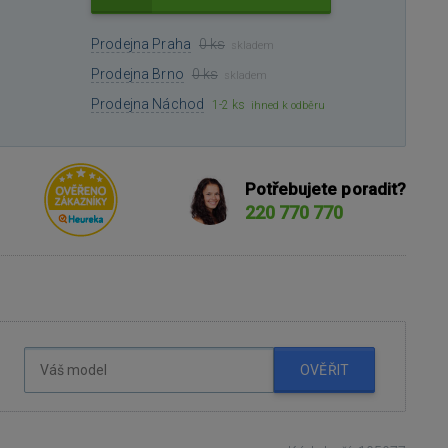
Prodejna Praha
0 ks
skladem
Prodejna Brno
0 ks
skladem
Prodejna Náchod
1-2 ks
ihned k odběru
Potřebujete poradit?
220 770 770
OVĚŘIT