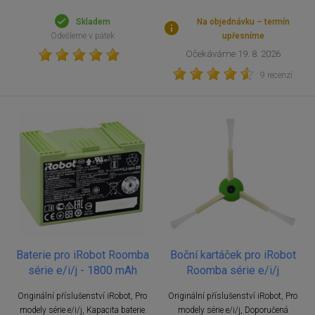
Skladem
Na objednávku – termín
Odešleme v pátek
upřesníme
Očekáváme 19. 8. 2026
9 recenzí
Baterie pro iRobot Roomba
Boční kartáček pro iRobot
série e/i/j - 1800 mAh
Roomba série e/i/j
Originální příslušenství iRobot, Pro
Originální příslušenství iRobot, Pro
modely série e/i/j, Kapacita baterie
modely série e/i/j, Doporučená