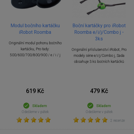
Modul bočního kartáčku
Boční kartáčky pro iRobot
iRobot Roomba
Roomba e/i/j/Combo j -
3ks
Originální modul pohonu bočního
kartáčku, Pro řady:
Originální příslušenství iRobot, Pro
500/600/700/800/900 / e / i / j
modely série e/i/j/Combo j, Sada
obsahuje 3 ks bočních kartáčků
619 Kč
479 Kč
Skladem
Skladem
Odešleme v pátek
Odešleme v pátek
2 recenze