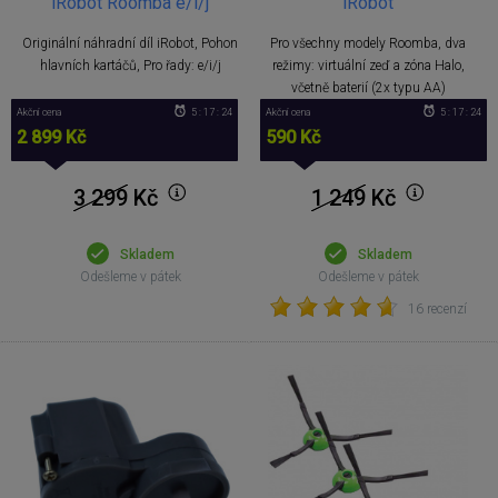
iRobot Roomba e/i/j
iRobot
Originální náhradní díl iRobot, Pohon
Pro všechny modely Roomba, dva
hlavních kartáčů, Pro řady: e/i/j
režimy: virtuální zeď a zóna Halo,
včetně baterií (2x typu AA)
Akční cena
5 : 17 : 23
Akční cena
5 : 17 : 23
2 899 Kč
590 Kč
3 299
Kč
1 249
Kč
Skladem
Skladem
Odešleme v pátek
Odešleme v pátek
16 recenzí