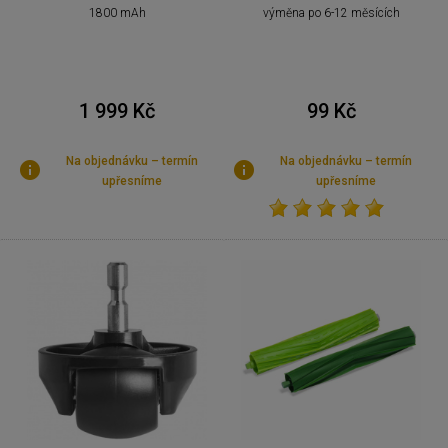
1800 mAh
výměna po 6-12 měsících
1 999 Kč
99 Kč
Na objednávku – termín
Na objednávku – termín
upřesníme
upřesníme