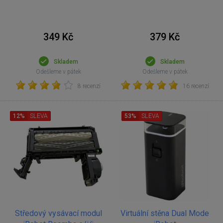
349 Kč
379 Kč
Skladem
Skladem
Odešleme v pátek
Odešleme v pátek
8 recenzí
16 recenzí
12%
SLEVA
53%
SLEVA
Středový vysávací modul
Virtuální stěna Dual Mode