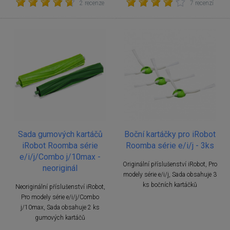
2 recenze
7 recenzí
Sada gumových kartáčů
Boční kartáčky pro iRobot
iRobot Roomba série
Roomba série e/i/j - 3ks
e/i/j/Combo j/10max -
Originální příslušenství iRobot, Pro
neoriginál
modely série e/i/j, Sada obsahuje 3
ks bočních kartáčků
Neoriginální příslušenství iRobot,
Pro modely série e/i/j/Combo
j/10max, Sada obsahuje 2 ks
gumových kartáčů