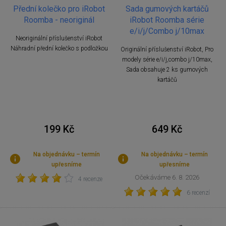
Sada gumových kartáčů
Přední kolečko pro iRobot
iRobot Roomba série
Roomba - neoriginál
e/i/j/Combo j/10max
Neoriginální příslušenství iRobot
Náhradní přední kolečko s podložkou
Originální příslušenství iRobot, Pro
modely série e/i/j,combo j/10max,
Sada obsahuje 2 ks gumových
kartáčů
199 Kč
649 Kč
Na objednávku – termín
Na objednávku – termín
upřesníme
upřesníme
Očekáváme 6. 8. 2026
4 recenze
6 recenzí