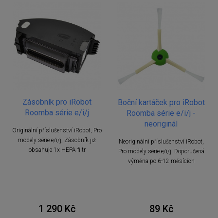
Zásobník pro iRobot
Boční kartáček pro iRobot
Roomba série e/i/j
Roomba série e/i/j -
neoriginál
Originální příslušenství iRobot, Pro
modely série e/i/j, Zásobník již
Neoriginální příslušenství iRobot,
obsahuje 1x HEPA filtr
Pro modely série e/i/j, Doporučená
výměna po 6-12 měsících
1 290 Kč
89 Kč