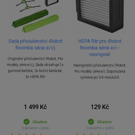
Sada příslušenství iRobot
HEPA filtr pro iRobot
Roomba série e/i/j
Roomba série e/i -
neoriginál
Originální příslušenství iRobot, Pro
modely série e/i/j, Sada obsahuje 2x
Neoriginální příslušenství iRobot,
gumové kartáče, 3x boční kartáček,
Pro modely série e/i, Doporučená
3x HEPA filtr
výměna po 3-4 měsících
1 499 Kč
129 Kč
Skladem
Skladem
Odešleme v pátek
Odešleme v pátek