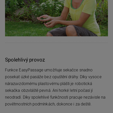
Spolehlivý provoz
Funkce EasyPassage umožňuje sekačce snadno
posekat úzké pasáže bez opuštění dráhy. Díky vysoce
nárazuvzdornému plastovému plášti je robotická
sekačka obzvláště pevná. Ani horké letní počasí jí
neodradí. Díky spolehlivé funkčnosti pracuje nezávisle na
povětrnostních podmínkách, dokonce i za deště.