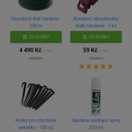
Obvodový drát Gardena -
Konektor obvodového
250 m
drátu Gardena - 1 ks
DO KOŠÍKU
DO KOŠÍKU
4 490 Kč
59 Kč
s DPH
s DPH
skladem
skladem
Kolíky pro robotické
Gardena ošetřující sprej
sekačky - 100 ks
200 ml