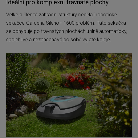
Ideální pro komplexní travnaté plochy
Velké a členité zahradní struktury nedělají robotické
sekačce Gardena Sileno+ 1600 problém. Tato sekačka
se pohybuje po travnatých plochách úplně automaticky,
spolehlivě a nezanechává po sobě vyjeté koleje.