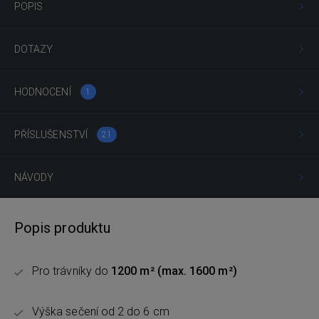
POPIS
DOTAZY
HODNOCENÍ
1
PŘÍSLUŠENSTVÍ
21
NÁVODY
Popis produktu
Pro trávníky do
1200
m²
(max. 1600 m²)
Výška sečení od 2 do 6 cm