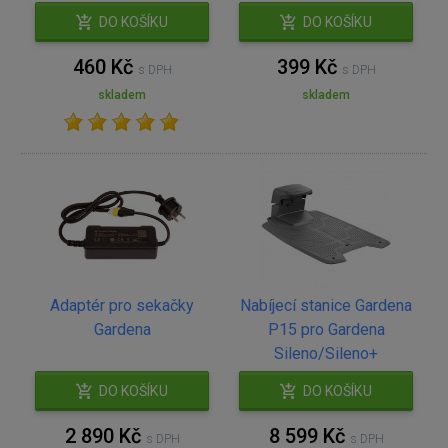
DO KOŠÍKU
DO KOŠÍKU
460 Kč
399 Kč
s DPH
s DPH
skladem
skladem
Adaptér pro sekačky
Nabíjecí stanice Gardena
Gardena
P15 pro Gardena
Sileno/Sileno+
DO KOŠÍKU
DO KOŠÍKU
2 890 Kč
8 599 Kč
s DPH
s DPH