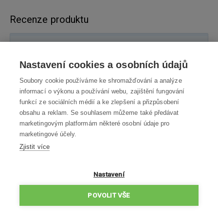
Recenze produktu
60%
Nastavení cookies a osobních údajů
Soubory cookie používáme ke shromažďování a analýze
informací o výkonu a používání webu, zajištění fungování
1 hodnocení
funkcí ze sociálních médií a ke zlepšení a přizpůsobení
obsahu a reklam. Se souhlasem můžeme také předávat
marketingovým platformám některé osobní údaje pro
0
×
marketingové účely.
0
×
Zjistit více
1
×
0
×
Nastavení
0
×
POVOLIT VŠE
100 % lidí produkt doporučuje