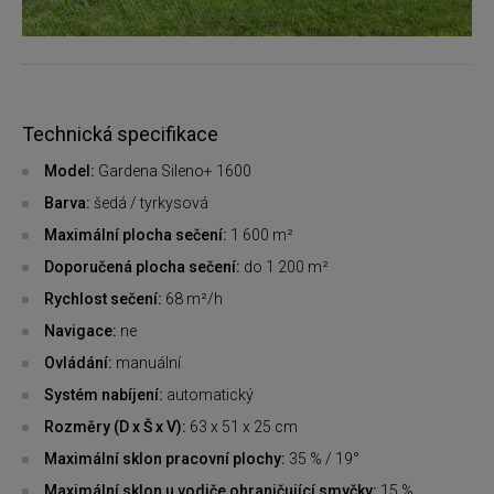
Technická specifikace
Model:
Gardena Sileno+ 1600
Barva:
šedá / tyrkysová
Maximální plocha sečení:
1 600 m²
Doporučená plocha sečení:
do 1 200 m²
Rychlost sečení:
68 m²/h
Navigace:
ne
Ovládání:
manuální
Systém nabíjení:
automatický
Rozměry (D x Š x V):
63 x 51 x 25 cm
Maximální sklon pracovní plochy:
35 % / 19°
Maximální sklon u vodiče ohraničující smyčky:
15 %