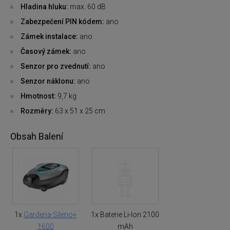
Hladina hluku:
max. 60 dB
Zabezpečení PIN kódem:
ano
Zámek instalace:
ano
Časový zámek:
ano
Senzor pro zvednutí:
ano
Senzor náklonu:
ano
Hmotnost:
9,7 kg
Rozměry:
63 x 51 x 25 cm
Obsah Balení
1x
Gardena Sileno+
1x Baterie Li-Ion 2100
1600
mAh