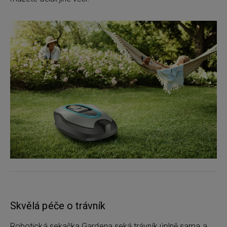
Skvělá péče o trávník
Robotická sekačka Gardena seká trávník úplně sama a