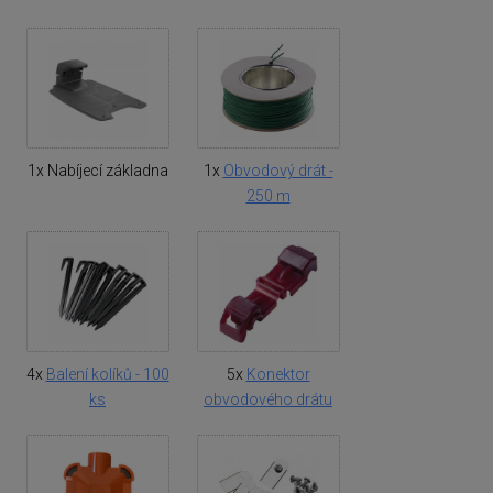
1x Nabíjecí základna
1x
Obvodový drát -
250 m
4x
Balení kolíků - 100
5x
Konektor
ks
obvodového drátu