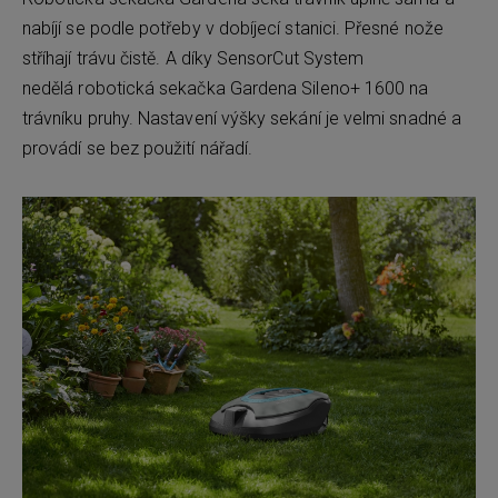
nabíjí se podle potřeby v dobíjecí stanici. Přesné nože
stříhají trávu čistě. A díky SensorCut System
nedělá robotická sekačka Gardena Sileno+ 1600 na
trávníku pruhy. Nastavení výšky sekání je velmi snadné a
provádí se bez použití nářadí.