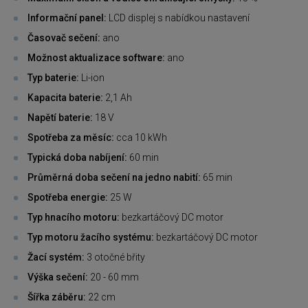
Informační panel:
LCD displej s nabídkou nastavení
Časovač sečení:
ano
Možnost aktualizace software:
ano
Typ baterie:
Li-ion
Kapacita baterie:
2,1 Ah
Napětí baterie:
18 V
Spotřeba za měsíc:
cca 10 kWh
Typická doba nabíjení:
60 min
Průměrná doba sečení na jedno nabití:
65 min
Spotřeba energie:
25 W
Typ hnacího motoru:
bezkartáčový DC motor
Typ motoru žacího systému:
bezkartáčový DC motor
Žací systém:
3 otočné břity
Výška sečení:
20 - 60 mm
Šířka záběru:
22 cm