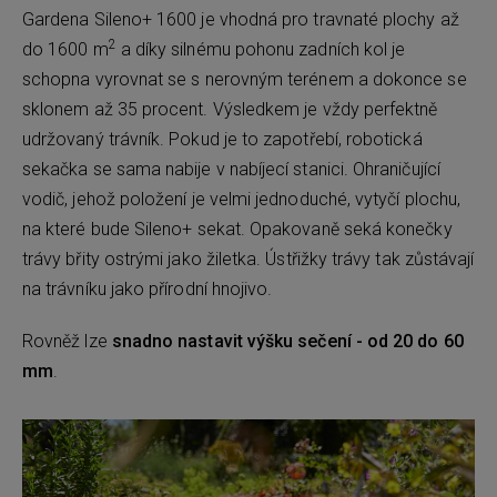
Gardena Sileno+ 1600 je vhodná pro travnaté plochy až
2
do 1600 m
a díky silnému pohonu zadních kol je
schopna vyrovnat se s nerovným terénem a dokonce se
sklonem až 35 procent. Výsledkem je vždy perfektně
udržovaný trávník. Pokud je to zapotřebí, robotická
sekačka se sama nabije v nabíjecí stanici. Ohraničující
vodič, jehož položení je velmi jednoduché, vytyčí plochu,
na které bude Sileno+ sekat. Opakovaně seká konečky
trávy břity ostrými jako žiletka. Ústřižky trávy tak zůstávají
na trávníku jako přírodní hnojivo.
Rovněž lze
snadno nastavit výšku sečení - od 20 do 60
mm
.