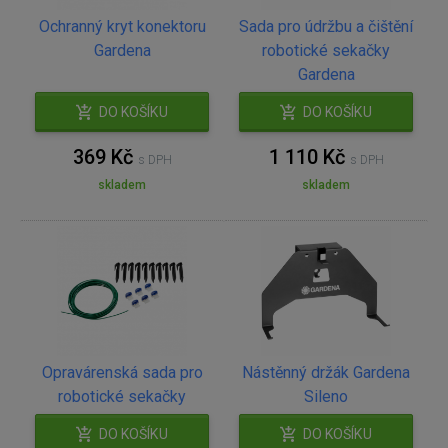
Ochranný kryt konektoru
Sada pro údržbu a čištění
Gardena
robotické sekačky
Gardena
DO KOŠÍKU
DO KOŠÍKU
369 Kč
1 110 Kč
s DPH
s DPH
skladem
skladem
Opravárenská sada pro
Nástěnný držák Gardena
robotické sekačky
Sileno
DO KOŠÍKU
DO KOŠÍKU