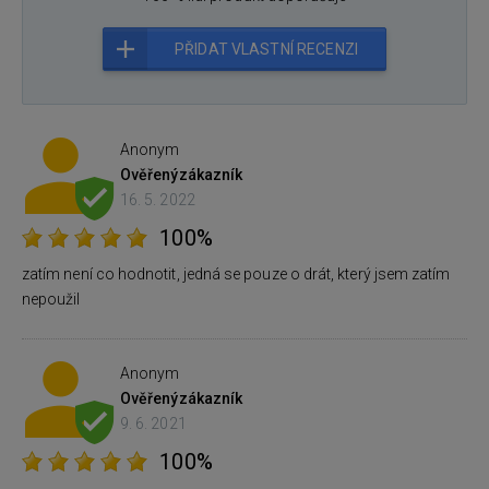
PŘIDAT VLASTNÍ RECENZI
Anonym
Ověřený
zákazník
16. 5. 2022
100%
zatím není co hodnotit, jedná se pouze o drát, který jsem zatím
nepoužil
Anonym
Ověřený
zákazník
9. 6. 2021
100%