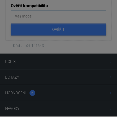
Ověřit kompatibilitu
OVĚŘIT
Kód zboží: 101643
POPIS
DOTAZY
HODNOCENÍ
2
NÁVODY