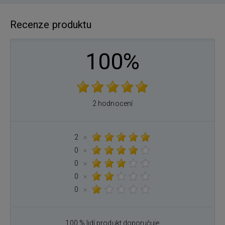
Recenze produktu
100%
2 hodnocení
2
×
0
×
0
×
0
×
0
×
100 % lidí produkt doporučuje