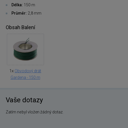
Délka:
150 m
Průměr:
2,8 mm
Obsah Balení
1x
Obvodový drát
Gardena - 150 m
Vaše dotazy
Zatím nebyl vložen žádný dotaz.