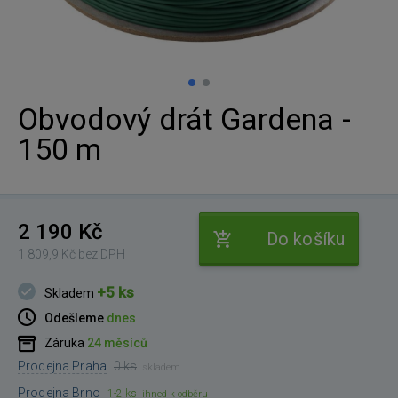
Obvodový drát Gardena -
150 m
2 190 Kč
Do košíku
1 809,9 Kč bez DPH
+5 ks
Skladem
Odešleme
dnes
Záruka
24 měsíců
Prodejna Praha
0 ks
skladem
Prodejna Brno
1-2 ks
ihned k odběru