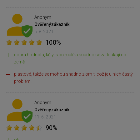
Anonym
Ověřený
zákazník
5. 8. 2021
100%
dobrá hodnota, kůly jsou malé a snadno se zatloukají do
země
plastové, takže se mohou snadno zlomit, což je u nich častý
problém.
Anonym
Ověřený
zákazník
11. 6. 2021
90%
ok