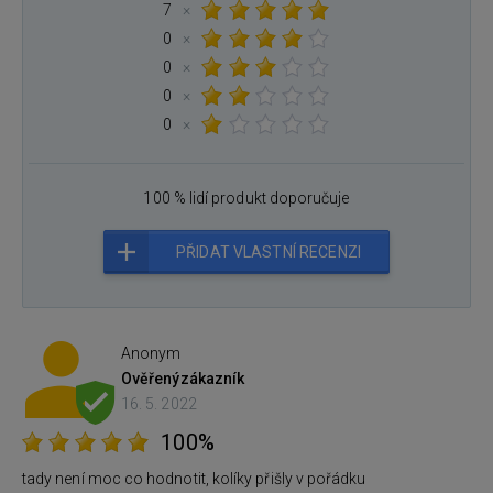
7
×
0
×
0
×
0
×
0
×
100 % lidí produkt doporučuje
PŘIDAT VLASTNÍ RECENZI
Anonym
Ověřený
zákazník
16. 5. 2022
100%
tady není moc co hodnotit, kolíky přišly v pořádku