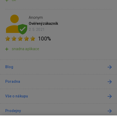
Anonym
Ověřený
zákazník
2. 5. 2021
100%
snadna aplikace
Blog
Poradna
Vše o nákupu
Prodejny