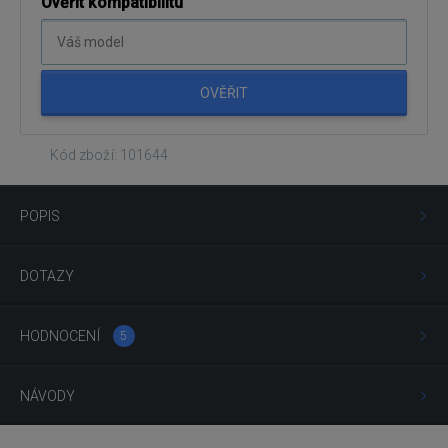
Ověřit kompatibilitu
OVĚŘIT
Kód zboží: 101644
POPIS
DOTAZY
HODNOCENÍ
5
NÁVODY