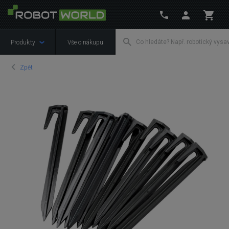
Produkty
Vše o nákupu
Zpět