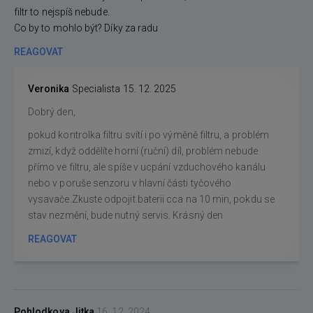
filtr to nejspíš nebude.
Co by to mohlo být? Díky za radu
REAGOVAT
Veronika
Specialista
15. 12. 2025
Dobrý den,
pokud kontrolka filtru svítí i po výměně filtru, a problém
zmizí, když oddělíte horní (ruční) díl, problém nebude
přímo ve filtru, ale spíše v ucpání vzduchového kanálu
nebo v poruše senzoru v hlavní části tyčového
vysavače.Zkuste odpojit baterii cca na 10 min, pokdu se
stav nezmění, bude nutný servis. Krásný den
REAGOVAT
Pohlodkova Jitka
16. 12. 2024