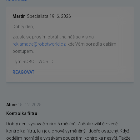
Martin
Specialista
19. 6. 2026
Dobrý den,
zkuste se prosím obrátit na náš servis na
reklamace@robotworld.cz
, kde Vám poradí s dalším
postupem.
Tým ROBOT WORLD
REAGOVAT
Alice
15. 12. 2025
Kontrolka filtru
Dobrý den, vysavač mám 5 měsíců. Začala svítit červeně
kontrolka filtru, ten je ale nově vyměněný i dobře osazený. Když
oddělim horní díl a vysávám pouze tím, kontrolka nesvítí. Takže