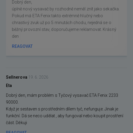
Dobrý den,
úplně nový vysavač by rozhodně neměl znít jako sekačka.
Pokud má ETA Fenix takto extrémně hlučný nebo
chrastivý zvuk už po 5 minutách chodu, nejedná se o
běžný provozní stav, doporučujeme reklamovat. Krásný
den
REAGOVAT
Sellnerova
19. 6. 2026
Eta
Dobrý den, mám problém s Tyčový vysavač ETA Fenix 2233
90000.
Když je sestaven s prostředním dílem tyč, nefunguje. Jinak je
funkční. Dá se neco udělat , aby fungoval nebo koupit prostření
část. Děkuji
REAGOVAT