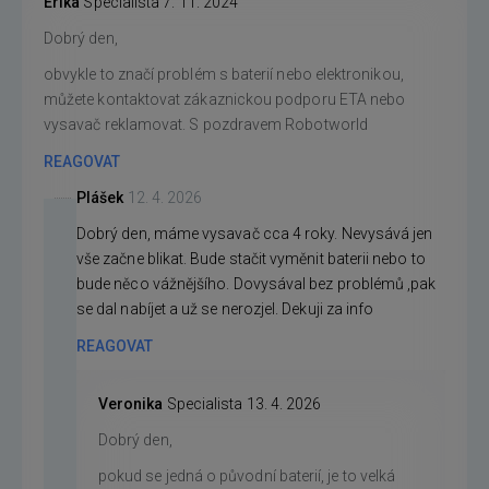
Erika
Specialista
7. 11. 2024
Dobrý den,
obvykle to značí problém s baterií nebo elektronikou,
můžete kontaktovat zákaznickou podporu ETA nebo
vysavač reklamovat. S pozdravem Robotworld
REAGOVAT
Plášek
12. 4. 2026
Dobrý den, máme vysavač cca 4 roky. Nevysává jen
vše začne blikat. Bude stačit vyměnit baterii nebo to
bude něco vážnějšího. Dovysával bez problémů ,pak
se dal nabíjet a už se nerozjel. Dekuji za info
REAGOVAT
Veronika
Specialista
13. 4. 2026
Dobrý den,
pokud se jedná o původní baterií, je to velká