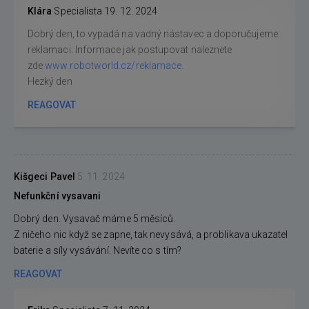
Klára
Specialista
19. 12. 2024
Dobrý den, to vypadá na vadný nástavec a doporučujeme
reklamaci. Informace jak postupovat naleznete
zde
www.robotworld.cz/reklamace
.
Hezký den
REAGOVAT
Kišgeci Pavel
5. 11. 2024
Nefunkční vysavani
Dobrý den. Vysavač máme 5 měsíců.
Z ničeho nic když se zapne, tak nevysává, a problikava ukazatel
baterie a síly vysávání. Nevíte co s tím?
REAGOVAT