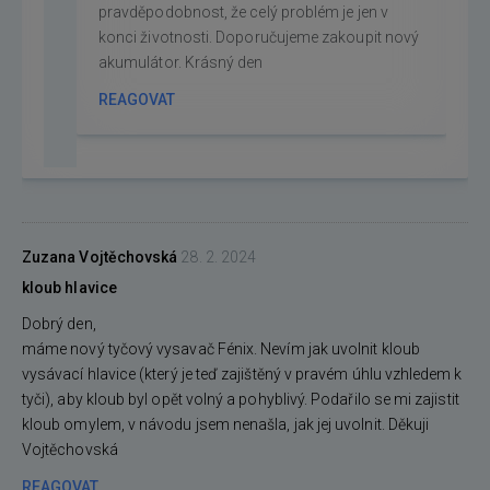
pravděpodobnost, že celý problém je jen v
konci životnosti. Doporučujeme zakoupit nový
akumulátor. Krásný den
REAGOVAT
Zuzana Vojtěchovská
28. 2. 2024
kloub hlavice
Dobrý den,
máme nový tyčový vysavač Fénix. Nevím jak uvolnit kloub
vysávací hlavice (který je teď zajištěný v pravém úhlu vzhledem k
tyči), aby kloub byl opět volný a pohyblivý. Podařilo se mi zajistit
kloub omylem, v návodu jsem nenašla, jak jej uvolnit. Děkuji
Vojtěchovská
REAGOVAT