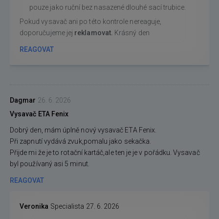
pouze jako ruční bez nasazené dlouhé sací trubice.
Pokud vysavač ani po této kontrole nereaguje,
doporučujeme jej
reklamovat.
Krásný den
REAGOVAT
Dagmar
26. 6. 2026
Vysavač ETA Fenix
Dobrý den, mám úplně nový vysavač ETA Fenix.
Při zapnutí vydává zvuk,pomalu jako sekačka.
Přijde mi že je to rotační kartáč,ale ten je je v pořádku. Vysavač
byl používaný asi 5 minut.
REAGOVAT
Veronika
Specialista
27. 6. 2026