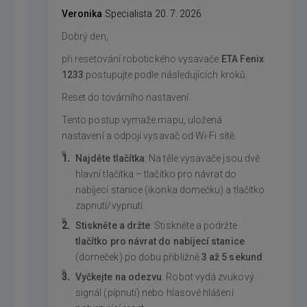
Veronika
Specialista
20. 7. 2026
Dobrý den,
při resetování robotického vysavače
ETA Fenix
1233
postupujte podle následujících kroků.
Reset do továrního nastavení
Tento postup vymaže mapu, uložená
nastavení a odpojí vysavač od Wi-Fi sítě.
Najděte tlačítka
: Na těle vysavače jsou dvě
hlavní tlačítka – tlačítko pro návrat do
nabíjecí stanice (ikonka domečku) a tlačítko
zapnutí/vypnutí.
Stiskněte a držte
: Stiskněte a podržte
tlačítko pro návrat do nabíjecí stanice
(domeček) po dobu přibližně
3 až 5 sekund
.
Vyčkejte na odezvu
: Robot vydá zvukový
signál (pípnutí) nebo hlasové hlášení