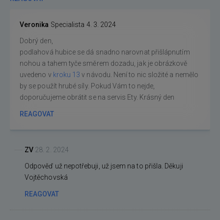
Veronika
Specialista
4. 3. 2024
Dobrý den,
podlahová hubice se dá snadno narovnat přišlápnutím
nohou a tahem tyče směrem dozadu, jak je obrázkově
uvedeno v
kroku 13
v návodu. Není to nic složité a nemělo
by se použít hrubé síly. Pokud Vám to nejde,
doporučujeme obrátit se na servis Ety. Krásný den
REAGOVAT
ZV
28. 2. 2024
Odpověď už nepotřebuji, už jsem na to přišla. Děkuji
Vojtěchovská
REAGOVAT