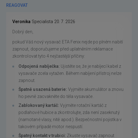
REAGOVAT
Veronika
Specialista
20. 7. 2026
Dobrý den,
pokud Váš nový vysavač ETA Fenix nejde po plném nabití
zapnout, doporučujeme před uplatněním reklamace
zkontrolovat tyto 4 nejčastější příčiny:
Odpojená nabíječka:
Ujistěte se, že je nabíjecí kabel z
vysavače zcela vytažen. Během nabíjení přístroj nelze
zapnout.
Špatně usazená baterie:
Vyjměte akumulátor a znovu
ho pevně zacvakněte do těla vysavače.
Zablokovaný kartáč:
Vyjměte rotační kartáč z
podlahové hubice a zkontrolujte, zda není zaseknutý
(namotané vlasy, nitě apod.). Bezpečnostní pojistka v
takovém případě motor nespustí.
Špatný kontakt v trubici:
Zkuste vysavač zapnout