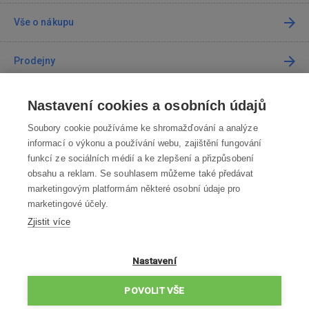
Vše o nákupu
Prodejny
Kontakt
Nastavení cookies a osobních údajů
Soubory cookie používáme ke shromažďování a analýze
Kontaktujte nás
informací o výkonu a používání webu, zajištění fungování
funkcí ze sociálních médií a ke zlepšení a přizpůsobení
info@robotworld.cz
obsahu a reklam. Se souhlasem můžeme také předávat
marketingovým platformám některé osobní údaje pro
220 770 770
Po-Pá 8:00—16:00
marketingové účely.
Zjistit více
VŠECHNY KONTAKTY
OBCHODNÍ PODMÍNKY
Nastavení
ZÁSADY OCHRANY OSOBNÍCH ÚDAJŮ
POVOLIT VŠE