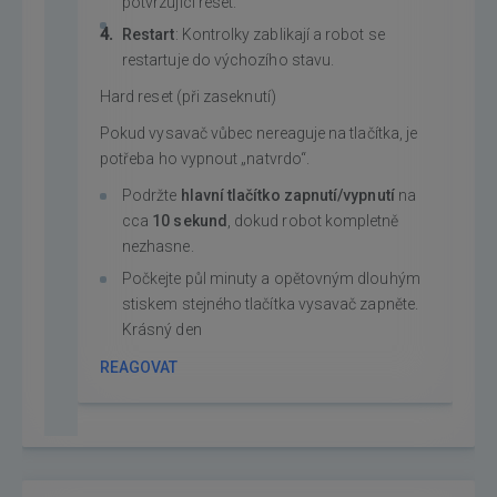
potvrzující reset.
Restart
: Kontrolky zablikají a robot se
restartuje do výchozího stavu.
Hard reset (při zaseknutí)
Pokud vysavač vůbec nereaguje na tlačítka, je
potřeba ho vypnout „natvrdo“.
Podržte
hlavní tlačítko zapnutí/vypnutí
na
cca
10 sekund
, dokud robot kompletně
nezhasne.
Počkejte půl minuty a opětovným dlouhým
stiskem stejného tlačítka vysavač zapněte.
Krásný den
REAGOVAT