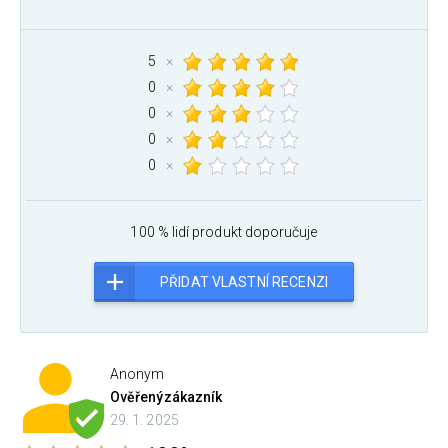
5
×
0
×
0
×
0
×
0
×
100 % lidí produkt doporučuje
PŘIDAT VLASTNÍ RECENZI
Anonym
Ověřený
zákazník
29. 1. 2025