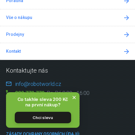
Poradna
Vše o nákupu
Prodejny
Kontakt
Kontaktujte nás
info@robotworld.cz
220 770 770
Po-Pá 8:00—16:00
×
Co takhle sleva 200 Kč
na první nákup?
VŠECHNY KONTAKTY
Chci slevu
OBCHODNÍ PODMÍNKY
ZÁSADY OCHRANY OSOBNÍCH ÚDAJŮ