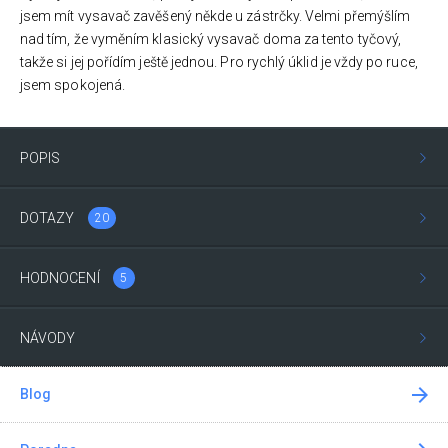
jsem mít vysavač zavěšený někde u zástrčky. Velmi přemýšlím
nad tím, že vyměním klasický vysavač doma za tento tyčový,
takže si jej pořídím ještě jednou. Pro rychlý úklid je vždy po ruce,
jsem spokojená.
POPIS
DOTAZY
20
HODNOCENÍ
5
NÁVODY
Blog