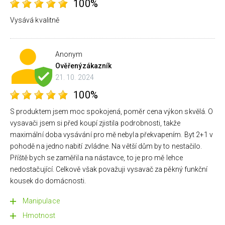
100%
Vysává kvalitně
Anonym
Ověřený
zákazník
21. 10. 2024
100%
S produktem jsem moc spokojená, poměr cena výkon skvělá. O
vysavači jsem si před koupí zjistila podrobnosti, takže
maximální doba vysávání pro mě nebyla překvapením. Byt 2+1 v
pohodě na jedno nabití zvládne. Na větší dům by to nestačilo.
Příště bych se zaměřila na nástavce, to je pro mě lehce
nedostačující. Celkově však považuji vysavač za pěkný funkční
kousek do domácnosti.
Manipulace
Hmotnost