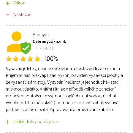
Výkon
Nástavce
Anonym
Ověřený
zákazník
17. 7. 2024
100%
Vysavač je lehký, snadno se ovládá a sestavení trvalo minutu.
Příjemně nás překvapil sací výkon, osvětlení vysávací plochy a
že vysavač sám stojí. Vysypání nečistot je jednoduché - stačí
stisknout tlačítko. Vnitřní filtr lze v případě velkého zanešení
drobným pootočením vyjmout , opláchnout vodou, nechat
vyschnout. Pro nás skvělý pomocník...od teď s chutí vysává i
partner....žádné složité připravování a omezovaní kabelem.
Lehký, dobrý sací výkon.