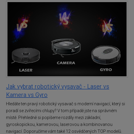
Jak vybrat robotický vysavač - Laser vs
Kamera vs Gyro
Hledáte ten pravý robotický vysavač s moderní navigací, který si
poradí se zvířecími chlupy? V tom případě jste na správném
místě. Přehledně si popíšeme rozdíly mezi základní,
gyroskopickou, kamerovou, laserovou a kombinovanou
navigací. Doporučíme vám také 12 osvědčených TOP modelů.