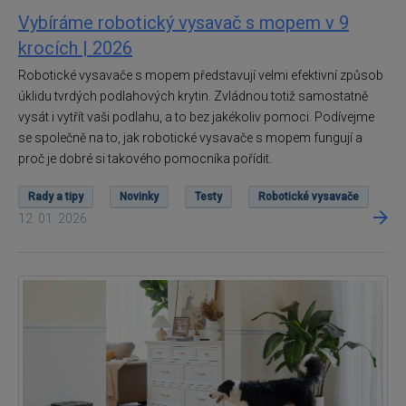
Vybíráme robotický vysavač s mopem v 9
krocích | 2026
Robotické vysavače s mopem představují velmi efektivní způsob
úklidu tvrdých podlahových krytin. Zvládnou totiž samostatně
vysát i vytřít vaši podlahu, a to bez jakékoliv pomoci. Podívejme
se společně na to, jak robotické vysavače s mopem fungují a
proč je dobré si takového pomocníka pořídit.
Rady a tipy
Novinky
Testy
Robotické vysavače
12. 01. 2026