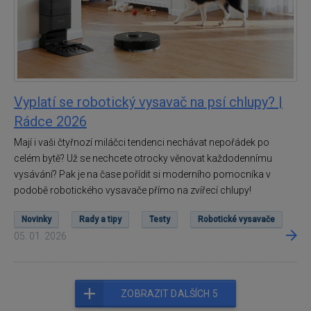
Vyplatí se robotický vysavač na psí chlupy? |
Rádce 2026
Mají i vaši čtyřnozí miláčci tendenci nechávat nepořádek po
celém bytě? Už se nechcete otrocky věnovat každodennímu
vysávání? Pak je na čase pořídit si moderního pomocníka v
podobě robotického vysavače přímo na zvířecí chlupy!
Novinky
Rady a tipy
Testy
Robotické vysavače
05. 01. 2026
ZOBRAZIT DALŠÍCH 5