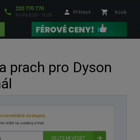
220 770 770
Přihlásit
Košík
Po-Pá 8:00—16:00
a prach pro Dyson
nál
 momentálně dostupný.
e vědět na uvedený e-mail.
DEJTE MI VĚDĚT