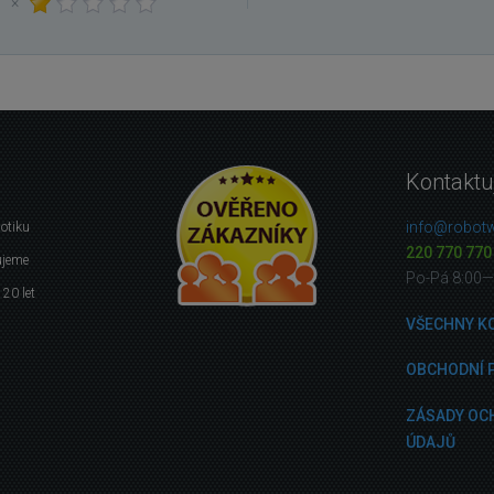
×
Kontaktu
info@robotw
botiku
220 770 770
ujeme
Po-Pá 8:00—
 20 let
VŠECHNY K
OBCHODNÍ 
ZÁSADY OC
ÚDAJŮ