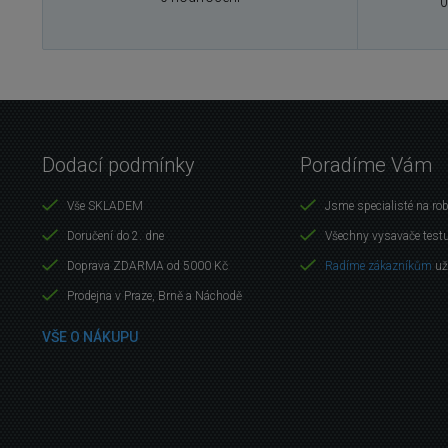
0
Dodací podmínky
Poradíme Vám
Vše SKLADEM
Jsme specialisté na ro
Doručení do 2. dne
Všechny vysavače test
Doprava ZDARMA od 5000 Kč
Radíme zákazníkům
už
Prodejna v Praze, Brně a Náchodě
VŠE O NÁKUPU