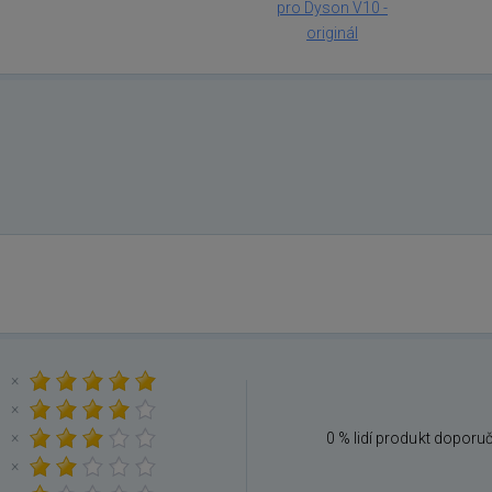
pro Dyson V10 -
originál
×
×
×
0 % lidí produkt doporu
×