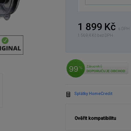
e-
mailová
adresa
1 899 Kč
s DPH
1 569,4 Kč bez DPH
99
Zákazníků
%
DOPORUČUJE OBCHOD
Splátky HomeCredit
Ověřit kompatibilitu