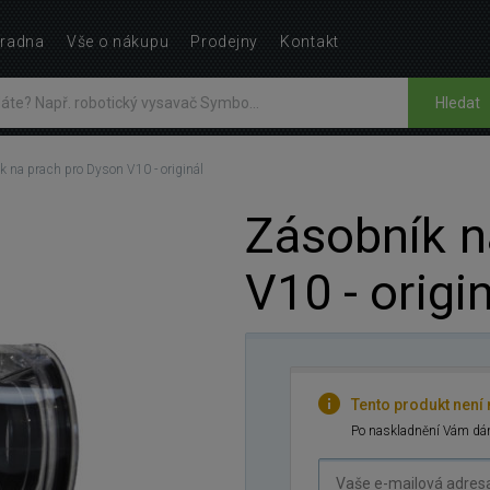
radna
Vše o nákupu
Prodejny
Kontakt
Hledat
 na prach pro Dyson V10 - originál
Zásobník n
V10 - origi
Tento produkt není
Po naskladnění Vám dám
Vaše