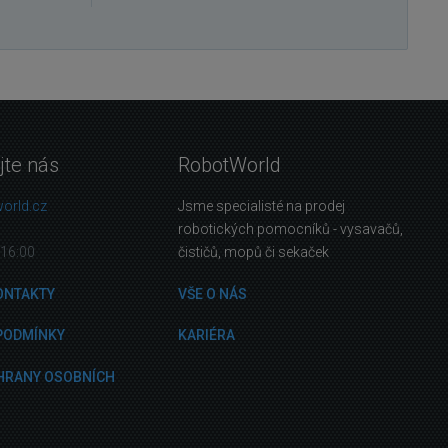
jte nás
RobotWorld
orld.cz
Jsme specialisté na prodej
robotických pomocníků - vysavačů,
16:00
čističů, mopů či sekaček
ONTAKTY
VŠE O NÁS
PODMÍNKY
KARIÉRA
HRANY OSOBNÍCH