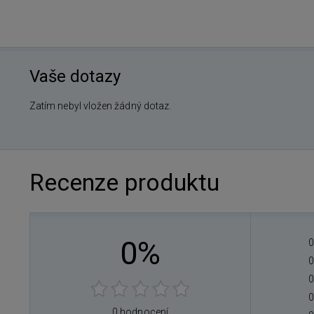
Vaše dotazy
Zatím nebyl vložen žádný dotaz.
Recenze produktu
0%
0
0
0
0
0 hodnocení