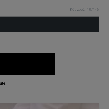
Kód zboží: 107146
ute
.