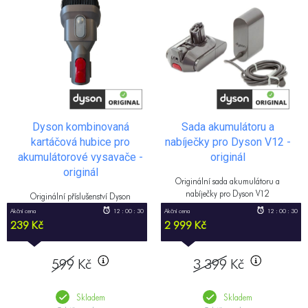
Dyson kombinovaná
Sada akumulátoru a
kartáčová hubice pro
nabíječky pro Dyson V12 -
akumulátorové vysavače -
originál
originál
Originální sada akumulátoru a
nabíječky pro Dyson V12
Originální příslušenství Dyson
Akční cena
12 : 00 : 29
Akční cena
12 : 00 : 29
239 Kč
2 999 Kč
599
Kč
3 399
Kč
Skladem
Skladem