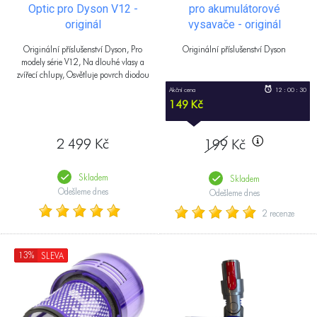
Optic pro Dyson V12 -
pro akumulátorové
originál
vysavače - originál
Originální příslušenství Dyson, Pro
Originální příslušenství Dyson
modely série V12, Na dlouhé vlasy a
zvířecí chlupy, Osvětluje povrch diodou
Akční cena
12 : 00 : 29
149 Kč
2 499 Kč
199
Kč
Skladem
Skladem
Odešleme dnes
Odešleme dnes
2 recenze
13%
SLEVA