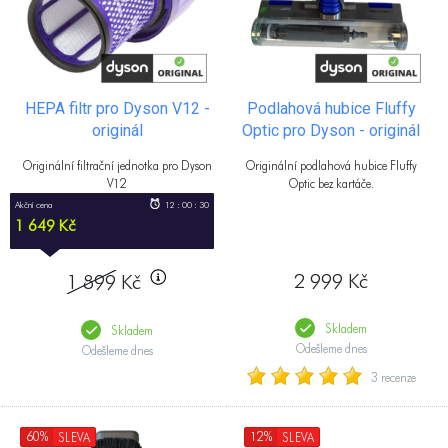
HEPA filtr pro Dyson V12 -
Podlahová hubice Fluffy
originál
Optic pro Dyson - originál
Originální filtrační jednotka pro Dyson
Originální podlahová hubice Fluffy
V12
Optic bez kartáče.
Akční cena
12 : 00 : 29
1 649 Kč
2 999 Kč
1 899
Kč
Skladem
Skladem
Odešleme dnes
Odešleme dnes
3 recenze
60%
12%
SLEVA
SLEVA