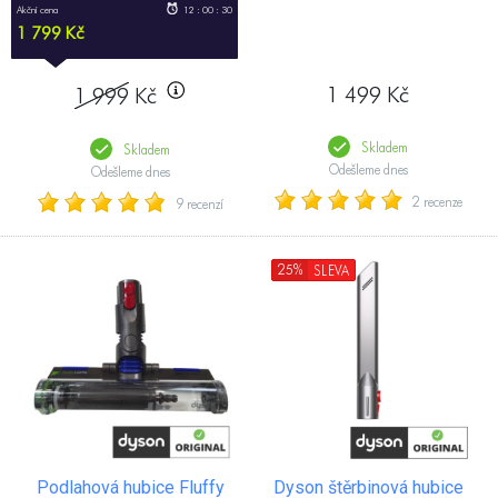
Akční cena
12 : 00 : 29
1 799 Kč
1 499 Kč
1 999
Kč
Skladem
Skladem
Odešleme dnes
Odešleme dnes
2 recenze
9 recenzí
25%
SLEVA
Podlahová hubice Fluffy
Dyson štěrbinová hubice