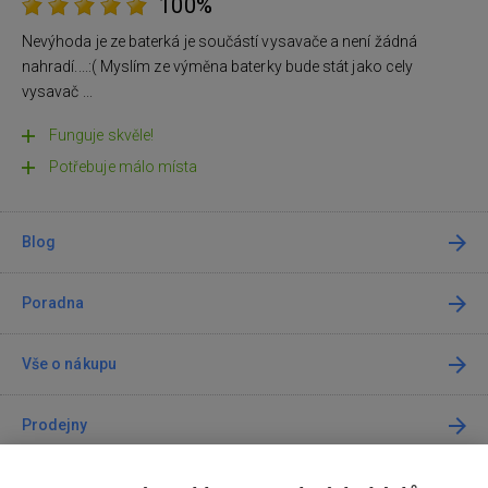
100%
Nevýhoda je ze baterká je součástí vysavače a není žádná
nahradí....:( Myslím ze výměna baterky bude stát jako cely
vysavač ...
Funguje skvěle!
Potřebuje málo místa
Blog
Poradna
Vše o nákupu
Prodejny
Kontakt