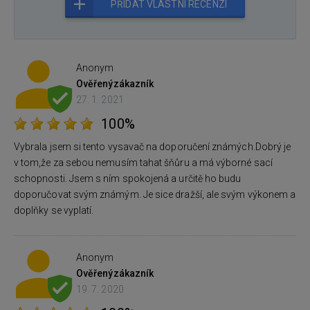
PŘIDAT VLASTNÍ RECENZI
Anonym
Ověřený
zákazník
27. 1. 2021
100%
Vybrala jsem si tento vysavač na doporučení známých.Dobrý je
v tom,že za sebou nemusím tahat šňůru a má výborné sací
schopnosti. Jsem s ním spokojená a určitě ho budu
doporučovat svým známým. Je sice dražší, ale svým výkonem a
doplňky se vyplatí.
Anonym
Ověřený
zákazník
19. 7. 2020