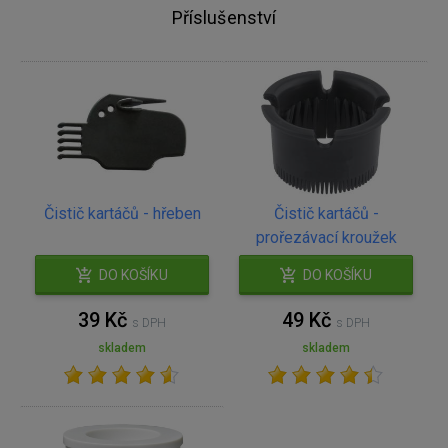
Příslušenství
Čistič kartáčů - hřeben
Čistič kartáčů -
prořezávací kroužek
DO KOŠÍKU
DO KOŠÍKU
39 Kč
49 Kč
s DPH
s DPH
skladem
skladem