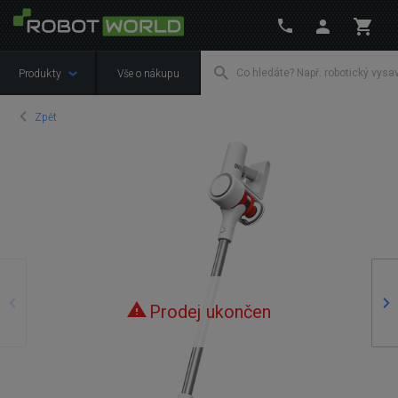
Produkty
Vše o nákupu
Zpět
Předchozí
Ná
Prodej ukončen