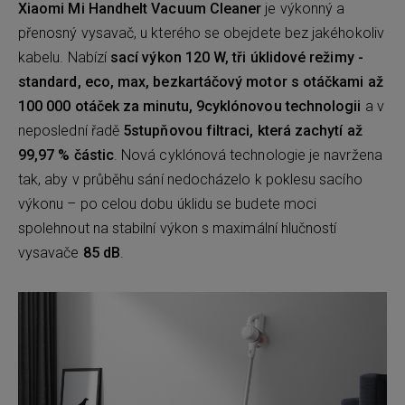
Xiaomi Mi Handhelt Vacuum Cleaner
je výkonný a
přenosný vysavač, u kterého se obejdete bez jakéhokoliv
kabelu. Nabízí
sací výkon 120 W, tři úklidové režimy -
standard, eco, max, bezkartáčový motor s otáčkami až
100 000 otáček za minutu, 9cyklónovou technologii
a v
neposlední řadě
5stupňovou filtraci, která zachytí až
99,97 % částic
. Nová cyklónová technologie je navržena
tak, aby v průběhu sání nedocházelo k poklesu sacího
výkonu – po celou dobu úklidu se budete moci
spolehnout na stabilní výkon s maximální hlučností
vysavače
85 dB
.