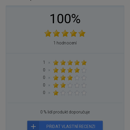
100%
1 hodnocení
1
×
0
×
0
×
0
×
0
×
0 % lidí produkt doporučuje
PŘIDAT VLASTNÍ RECENZI