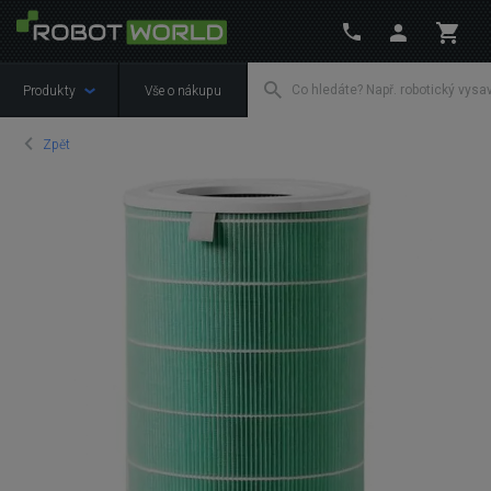
Produkty
Vše o nákupu
Zpět