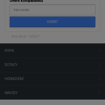
Ověřit kompatibilitu
OVĚŘIT
Kód zboží: 103527
POPIS
DOTAZY
HODNOCENÍ
NÁVODY