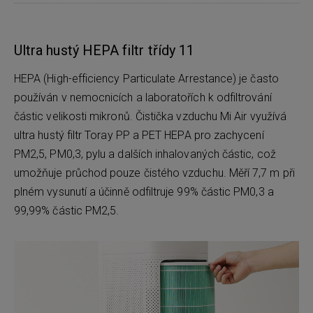
Ultra hustý HEPA filtr třídy 11
HEPA (High-efficiency Particulate Arrestance) je často
používán v nemocnicích a laboratořích k odfiltrování
částic velikosti mikronů. Čistička vzduchu Mi Air využívá
ultra hustý filtr Toray PP a PET HEPA pro zachycení
PM2,5, PM0,3, pylu a dalších inhalovaných částic, což
umožňuje průchod pouze čistého vzduchu. Měří 7,7 m při
plném vysunutí a účinně odfiltruje 99% částic PM0,3 a
99,99% částic PM2,5.