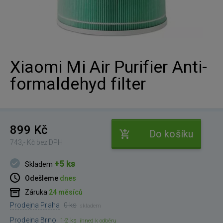
Xiaomi Mi Air Purifier Anti-
formaldehyd filter
899 Kč
Do košíku
743,- Kč bez DPH
+5 ks
Skladem
Odešleme
dnes
Záruka
24 měsíců
Prodejna Praha
0 ks
skladem
Prodejna Brno
1-2 ks
ihned k odběru