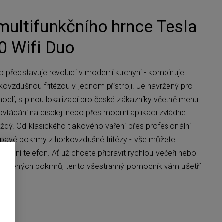
multifunkčního hrnce Tesla
0 Wifi Duo
o představuje revoluci v moderní kuchyni - kombinuje
kovzdušnou fritézou v jednom přístroji. Je navržený pro
dlí, s plnou lokalizací pro české zákazníky včetně menu
 ovládání na displeji nebo přes mobilní aplikaci zvládne
dý. Od klasického tlakového vaření přes profesionální
pavé pokrmy z horkovzdušné fritézy - vše můžete
obilní telefon. Ať už chcete připravit rychlou večeři nebo
 smažených pokrmů, tento všestranný pomocník vám ušetří