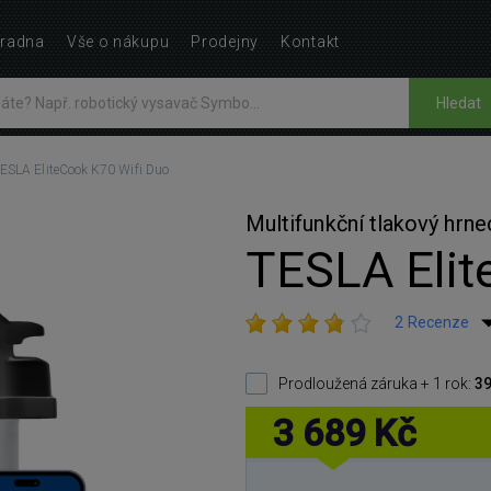
radna
Vše o nákupu
Prodejny
Kontakt
Hledat
ESLA EliteCook K70 Wifi Duo
Multifunkční tlakový hrne
TESLA Elit
2 Recenze
Prodloužená záruka + 1 rok:
39
3 689 Kč