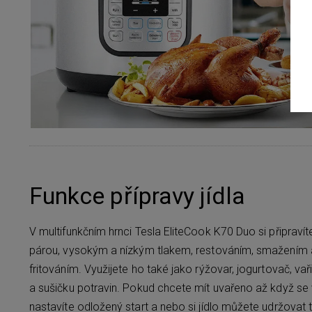
Funkce přípravy jídla
V multifunkčním hrnci Tesla EliteCook K70 Duo si připraví
párou, vysokým a nízkým tlakem, restováním, smažením
fritováním. Využijete ho také jako rýžovar, jogurtovač, vař
a sušičku potravin. Pokud chcete mít uvařeno až když se vr
nastavíte odložený start a nebo si jídlo můžete udržovat t