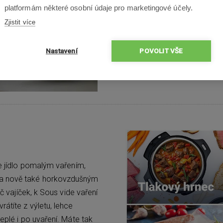
platformám některé osobní údaje pro marketingové účely.
Zjistit více
Nastavení
POVOLIT VŠE
te jídlo pomalým vařením,
 a nově také horkovzdušným
ič vajíček, k Sous vide vaření
átíte z výletu, lehce
eplé i po uvaření. Máte tak