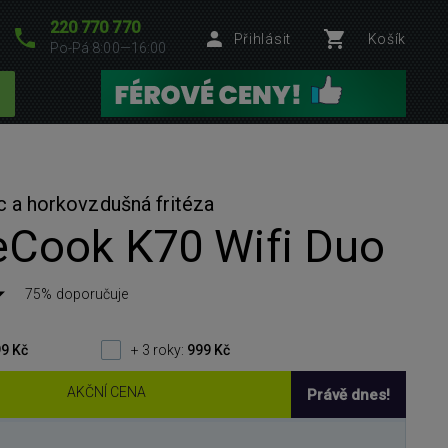
220 770 770
Přihlásit
Košík
Po-Pá 8:00—16:00
c a horkovzdušná fritéza
eCook K70 Wifi Duo
75% doporučuje
9 Kč
+ 3 roky:
999 Kč
AKČNÍ CENA
Právě dnes!