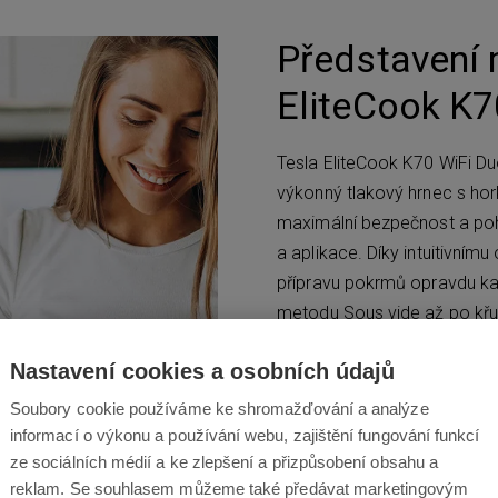
Představení 
EliteCook K7
Tesla EliteCook K70 WiFi Du
výkonný tlakový hrnec s hor
maximální bezpečnost a poho
a aplikace. Díky intuitivnímu
přípravu pokrmů opravdu kaž
metodu Sous vide až po křu
kontrolovat i na dálku přes m
Nastavení cookies a osobních údajů
zdravější verzi oblíbených
čas, energii i peníze.
Soubory cookie používáme ke shromažďování a analýze
informací o výkonu a používání webu, zajištění fungování funkcí
ze sociálních médií a ke zlepšení a přizpůsobení obsahu a
reklam. Se souhlasem můžeme také předávat marketingovým