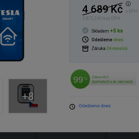
4 689 Kč
s DPH
3 875,2 Kč bez DPH
+5 ks
Skladem
Odešleme
dnes
Záruka
24 měsíců
99
Zákazníků
%
DOPORUČUJE OBCHOD
+8
Odešleme dnes