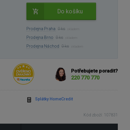
Do košíku
Prodejna Praha
0 ks
skladem
Prodejna Brno
0 ks
skladem
Prodejna Náchod
0 ks
skladem
Potřebujete poradit?
220 770 770
Splátky HomeCredit
Kód zboží: 107831