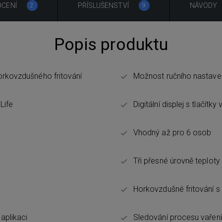
CENÍ
PŘÍSLUŠENSTVÍ
NÁVODY
2
9
Popis produktu
horkovzdušného fritování
Možnost ručního nastavení 
Life
Digitální displej s tlačítky 
Vhodný až pro 6 osob
Tři přesné úrovně teplot
Horkovzdušné fritování s
aplikaci
Sledování procesu vaření