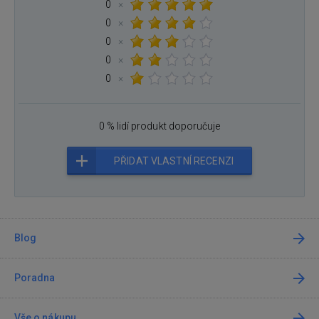
0
×
0
×
0
×
0
×
0
×
0 % lidí produkt doporučuje
PŘIDAT VLASTNÍ RECENZI
Blog
Poradna
Vše o nákupu