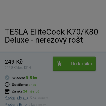
TESLA EliteCook K70/K80
Deluxe - nerezový rošt
249 Kč
Do košíku
205,8 Kč bez DPH
3-5 ks
Skladem
Odešleme
dnes
Záruka
24 měsíců
Prodejna Praha
0 ks
skladem
Prodejna Brno
0 ks
skladem