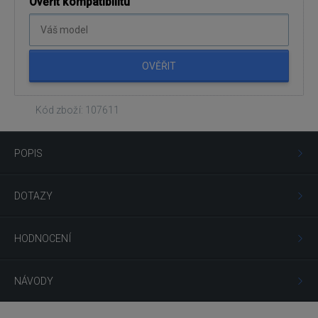
Ověřit kompatibilitu
OVĚŘIT
Kód zboží: 107611
POPIS
DOTAZY
HODNOCENÍ
NÁVODY