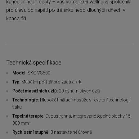
kancelář nebo cesty – váš komplexní wellness společník
pro úlevu od napětí po tréninku nebo dlouhých dnech v
kanceláři.
Technická specifikace
Model:
SKG VS500
Typ:
Masážní polštář pro záda a krk
Počet masážních uzlů:
20 dynamických uzlů
Technologie:
Hluboké hnětací masáže s reverzní technologií
tlaku
Tepelná terapie:
Dvoustranná, integrované tepelné plochy 15
000 mm²
Rychlostní stupně:
3 nastavitelné úrovně