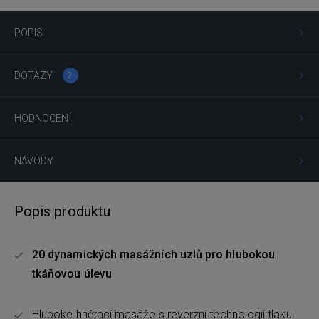
POPIS
DOTAZY
2
HODNOCENÍ
NÁVODY
Popis produktu
20 dynamických masážních uzlů pro hlubokou
tkáňovou úlevu
Hluboké hnětací masáže s reverzní technologií tlaku