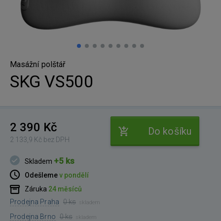
Masážní polštář
SKG VS500
2 390 Kč
Do košíku
2 133,9 Kč bez DPH
+5 ks
Skladem
Odešleme
v pondělí
Záruka
24 měsíců
Prodejna Praha
0 ks
skladem
Prodejna Brno
0 ks
skladem