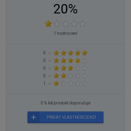
20%
1 hodnocení
0
×
0
×
0
×
0
×
1
×
0 % lidí produkt doporučuje
PŘIDAT VLASTNÍ RECENZI