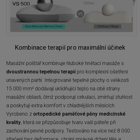
Kombinace terapií pro maximální účinek
Masážní polštář kombinuje hluboké hnětací masáže s
dvoustrannou tepelnou terapií
pro komplexní ošetření
unavených partií. Integrované tepelné plochy o velikosti
15 000 mm² dodávají uklidňující teplo na obě strany
masážní oblasti, čímž podporují cirkulaci, zmírňují ztuhlost
a poskytují extra komfort v chladnějších měsících.
Vyrobeno z
ortopedické paměťové pěny medicínské
kvality
, která se přizpůsobuje tvaru vaší páteře při
zachování pevné podpory. Testováno na více než 8 000
stlačení bez deformace, chrání správné držení těla a