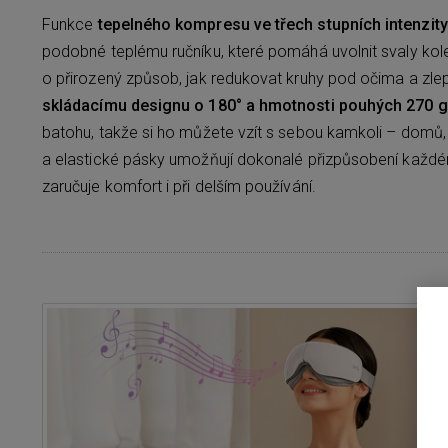
Funkce
tepelného kompresu ve třech stupních intenzit
podobné teplému ručníku, které pomáhá uvolnit svaly kolem
o přirozený způsob, jak redukovat kruhy pod očima a zle
skládacímu designu o 180° a hmotnosti pouhých 270 
batohu, takže si ho můžete vzít s sebou kamkoli – domů
a elastické pásky umožňují dokonalé přizpůsobení každé
zaručuje komfort i při delším používání.