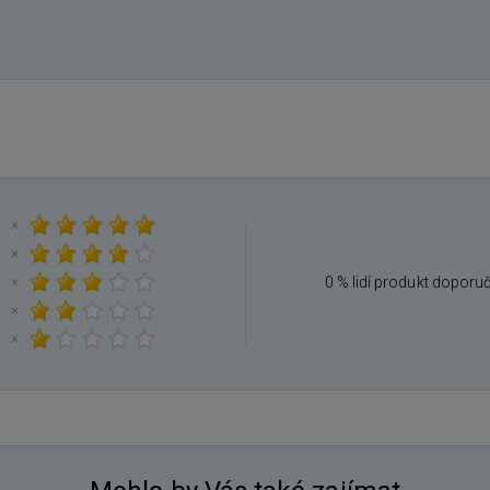
×
×
×
0 % lidí produkt doporu
×
×