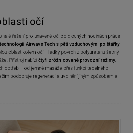
blasti očí
onalé řešení pro unavené oči po dlouhých hodinách práce
technologii Airwave Tech s pěti vzduchovými polštářky
 celou oblast kolem očí. Hladký povrch z polyuretanu šetrný
e. Přístroj nabízí
čtyři zróžnicované provozní režimy
,
ních potřeb – od jemné masáže přes funkci tepelného
režim podporuje regeneraci a uvolnění jiným způsobem a