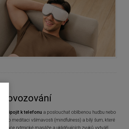
 provozování
 připojit k telefonu
a poslouchat oblíbenou hudbu nebo
y pro meditaci všímavosti (mindfulness) a bílý šum, které
inace rytmické masáže a uklidňujících zvuků vytváří