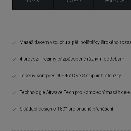
POPIS
DOTAZY
HODNOCENÍ
Masáž tlakem vzduchu s pěti polštářky širokého rozs
4 provozní režimy přizpůsobené různým potřebám
Tepelný kompres 40–46°C ve 3 stupních intenzity
Technologie Airwave Tech pro komplexní masáž celé o
Skládací design o 180° pro snadné přenášení