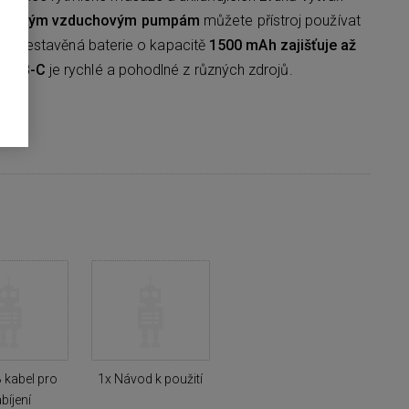
ramickým vzduchovým pumpám
můžete přístroj používat
tní. Vestavěná baterie o kapacitě
1500 mAh zajišťuje až
s USB-C
je rychlé a pohodlné z různých zdrojů.
 kabel pro
1x Návod k použití
bíjení