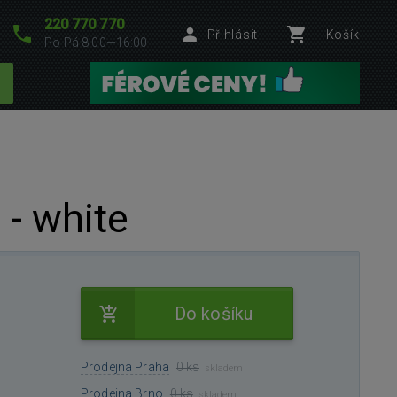
220 770 770
Přihlásit
Košík
Po-Pá 8:00—16:00
- white
Do košíku
Prodejna Praha
0 ks
skladem
Prodejna Brno
0 ks
skladem