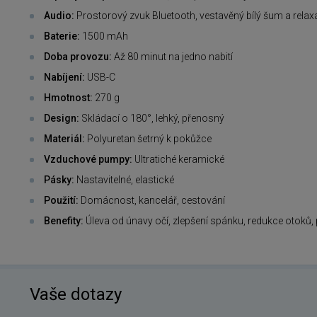
Audio:
Prostorový zvuk Bluetooth, vestavěný bílý šum a relax
Baterie:
1500 mAh
Doba provozu:
Až 80 minut na jedno nabití
Nabíjení:
USB-C
Hmotnost:
270 g
Design:
Skládací o 180°, lehký, přenosný
Materiál:
Polyuretan šetrný k pokůžce
Vzduchové pumpy:
Ultratiché keramické
Pásky:
Nastavitelné, elastické
Použití:
Domácnost, kancelář, cestování
Benefity:
Úleva od únavy očí, zlepšení spánku, redukce otoků
Vaše dotazy