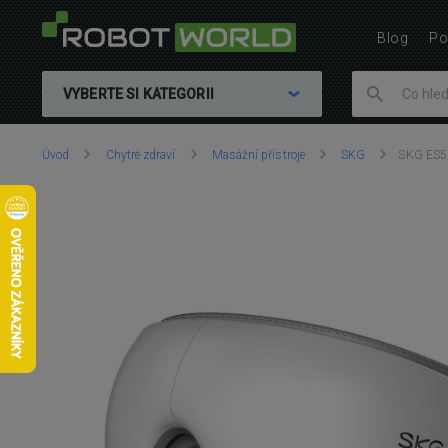
Blog
Po
VYBERTE SI KATEGORII
Nacházíte
Úvod
Chytré zdraví
Masážní přístroje
SKG
SKG ES50
se
zde: