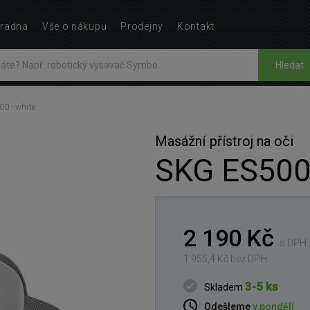
radna
Vše o nákupu
Prodejny
Kontakt
Hledat
0 - white
Masážní přístroj na oči
SKG ES500 
2 190 Kč
s DPH
1 955,4 Kč bez DPH
3-5 ks
Skladem
Odešleme
v pondělí