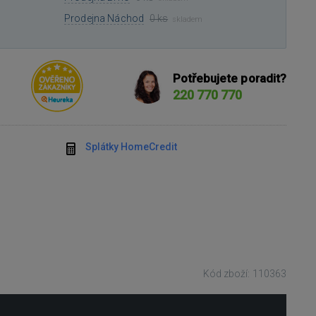
Prodejna Náchod
0 ks
skladem
Potřebujete poradit?
220 770 770
Splátky HomeCredit
Kód zboží: 110363