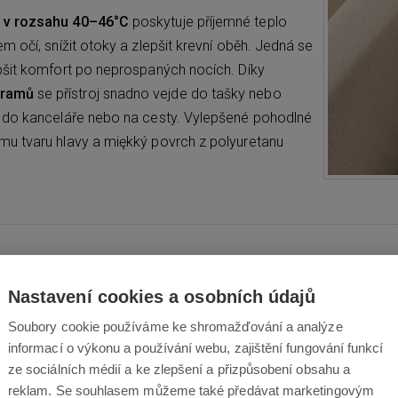
y v rozsahu 40–46°C
poskytuje příjemné teplo
 očí, snížit otoky a zlepšit krevní oběh. Jedná se
pšit komfort po neprospaných nocích. Díky
gramů
se přístroj snadno vejde do tašky nebo
, do kanceláře nebo na cesty. Vylepšené pohodlné
mu tvaru hlavy a miękký povrch z polyuretanu
Prostorový zvuk a tiché
Nastavení cookies a osobních údajů
Soubory cookie používáme ke shromažďování a analýze
Díky
technologii Bluetooth můžete masážní přístroj
informací o výkonu a používání webu, zajištění fungování funkcí
podcast. Zařízení má také vestavěné relaxační zvuk
ze sociálních médií a ke zlepšení a přizpůsobení obsahu a
reklam. Se souhlasem můžeme také předávat marketingovým
pomáhají dosáhnout stavu hlubokého uvolnění. Komb