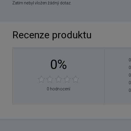
Zatím nebyl vložen žádný dotaz.
Recenze produktu
0%
0
0
0
0
0 hodnocení
0