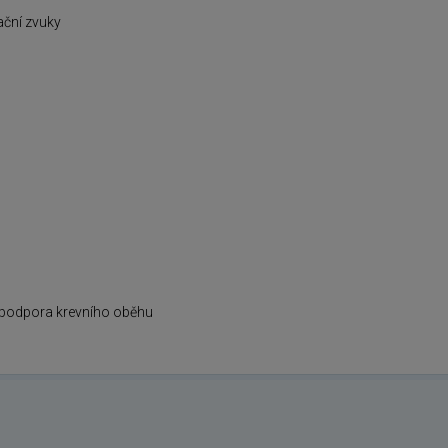
ační zvuky
, podpora krevního oběhu