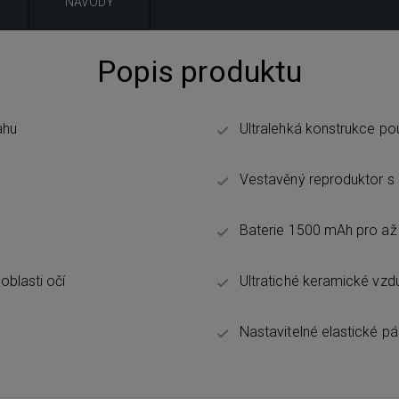
NÁVODY
Popis produktu
ahu
Ultralehká konstrukce po
Vestavěný reproduktor s
Baterie 1500 mAh pro až
blasti očí
Ultratiché keramické vz
Nastavitelné elastické p