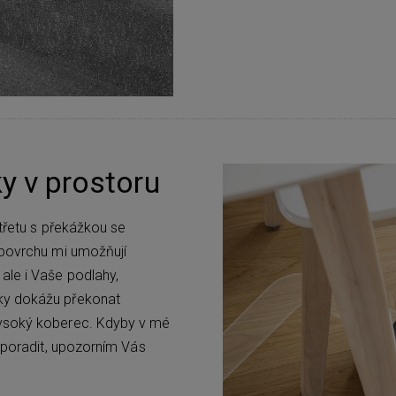
y v prostoru
střetu s překážkou se
 povrchu mi umožňují
ale i Vaše podlahy,
ky dokážu překonat
vysoký koberec. Kdyby v mé
l poradit, upozorním Vás