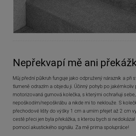
Nepřekvapí mě ani překážk
Můj přední půlkruh funguje jako odpružený nárazník a při 
tlumeně odrazím a objedu ji. Účinný pohyb po jakémkoliv
motorizovaná gumová kolečka, s kterými ochraňuji sebe, 
nepoškodím/nepoškrábu a nikde mi to neklouže. S koleč
přechodové lišty do výšky 1 cm a umím přejet až 2 cm 
cestě přeci jen byla překážka, s kterou bych si nedokáza
pomocí akustického signálu. Za mě prima spolupráce!