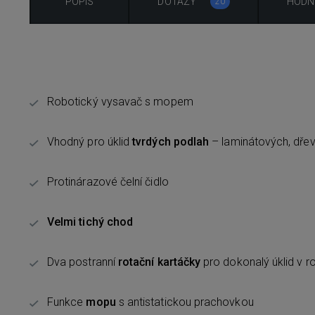
POPIS
DOTAZY
HODN
20
Robotický vysavač s mopem
Vhodný pro úklid
tvrdých podlah
– laminátových, dřevě
Protinárazové čelní čidlo
Velmi tichý chod
Dva postranní
rotační kartáčky
pro dokonalý úklid v r
Funkce
mopu
s antistatickou prachovkou