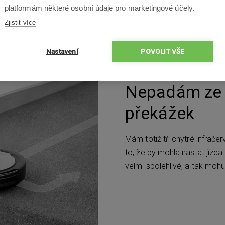
platformám některé osobní údaje pro marketingové účely.
Zjistit více
Nastavení
POVOLIT VŠE
Nepadám ze s
překážek
Mám totiž tři chytré infrače
to, že by mohla nastat jíz
velmi spolehlivé, a tak mohu