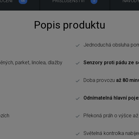
OCENÍ
PŘÍSLUŠENSTVÍ
NÁVOD
68
5
Popis produktu
Jednoduchá obsluha pomo
ných, parket, linolea, dlažby
Senzory proti pádu ze 
Doba provozu
až 80 min
Odnímatelná hlavní poj
ozích
Překoná práh o výšce až
Světelná kontrolka nabíje