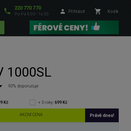
220 770 770
Přihlásit
Košík
Po-Pá 8:00—16:00
V 1000SL
93% doporučuje
9 Kč
+ 3 roky:
699 Kč
AKČNÍ CENA
Právě dnes!