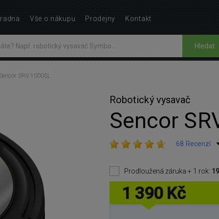
radna
Vše o nákupu
Prodejny
Kontakt
Hledat
Sencor SRV 1000SL
Robotický vysavač
Sencor SR
68 Recenzí
Prodloužená záruka + 1 rok:
19
1 390 Kč