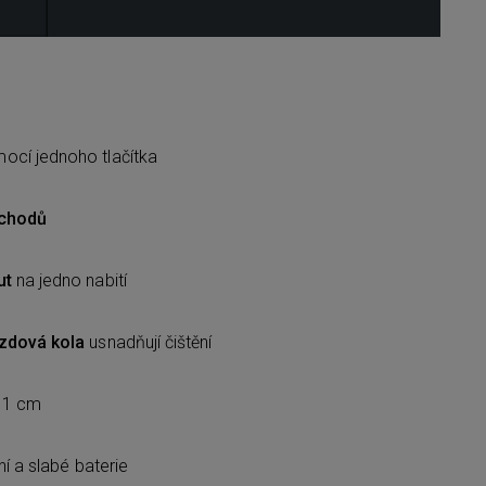
Y
cí jednoho tlačítka
schodů
ut
na jedno nabití
ezdová kola
usnadňují čištění
 1 cm
ní a slabé baterie