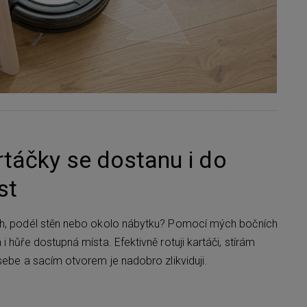
rtáčky se dostanu i do
st
ch, podél stěn nebo okolo nábytku? Pomocí mých bočních
i hůře dostupná místa. Efektivně rotuji kartáči, stírám
sebe a sacím otvorem je nadobro zlikviduji.