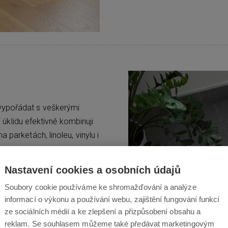
vypořádat s veškerými
i úklidu efektivně kombinuji
 parketách, linoleu, vinylu i
e.
Nastavení cookies a osobních údajů
Soubory cookie používáme ke shromažďování a analýze
informací o výkonu a používání webu, zajištění fungování funkcí
ze sociálních médií a ke zlepšení a přizpůsobení obsahu a
reklam. Se souhlasem můžeme také předávat marketingovým