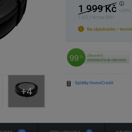
1 999 Kč
s DPH
1 652,1 Kč bez DPH
Na objednávku – termí
99
Zákazníků
%
DOPORUČUJE OBCHOD
Splátky HomeCredit
+4