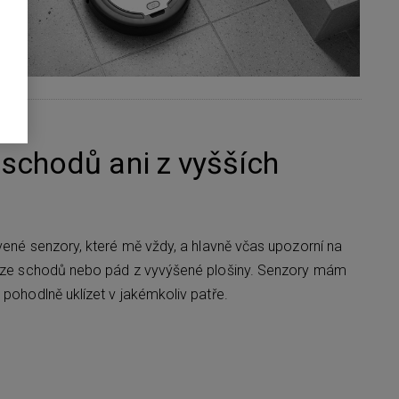
chodů ani z vyšších
rvené senzory, které mě vždy, a hlavně včas upozorní na
da ze schodů nebo pád z vyvýšené plošiny. Senzory mám
 pohodlně uklízet v jakémkoliv patře.