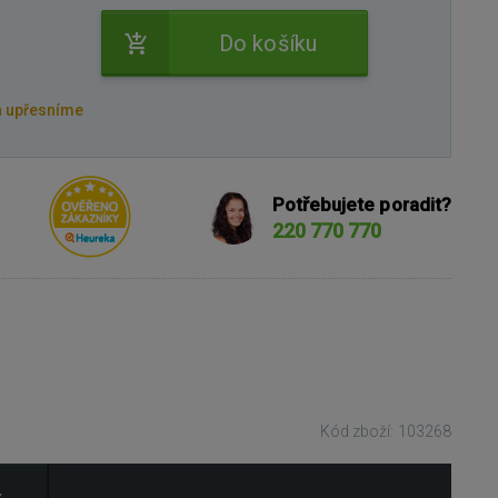
Do košíku
n upřesníme
Potřebujete poradit?
220 770 770
Kód zboží: 103268