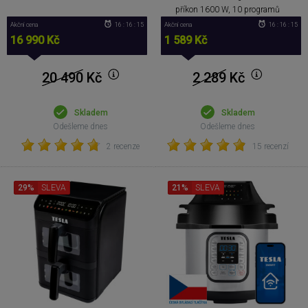
příkon 1600 W, 10 programů
Akční cena
16 : 16 : 14
Akční cena
16 : 16 : 14
16 990 Kč
1 589 Kč
20 490
Kč
2 289
Kč
Skladem
Skladem
Odešleme dnes
Odešleme dnes
2 recenze
15 recenzí
29%
SLEVA
21%
SLEVA