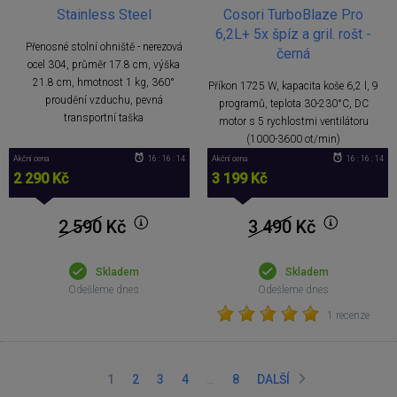
Stainless Steel
Cosori TurboBlaze Pro
6,2L+ 5x špíz a gril. rošt -
Přenosné stolní ohniště - nerezová
černá
ocel 304, průměr 17.8 cm, výška
21.8 cm, hmotnost 1 kg, 360°
Příkon 1725 W, kapacita koše 6,2 l, 9
proudění vzduchu, pevná
programů, teplota 30-230°C, DC
transportní taška
motor s 5 rychlostmi ventilátoru
(1000-3600 ot/min)
Akční cena
16 : 16 : 13
Akční cena
16 : 16 : 13
2 290 Kč
3 199 Kč
2 590
Kč
3 490
Kč
Skladem
Skladem
Odešleme dnes
Odešleme dnes
1 recenze
1
2
3
4
…
8
DALŠÍ