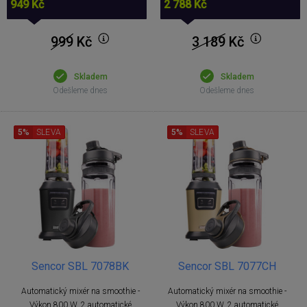
949 Kč
2 788 Kč
999
Kč
3 189
Kč
Skladem
Skladem
Odešleme dnes
Odešleme dnes
5%
SLEVA
5%
SLEVA
Sencor SBL 7078BK
Sencor SBL 7077CH
Automatický mixér na smoothie -
Automatický mixér na smoothie -
Výkon 800 W, 2 automatické
Výkon 800 W, 2 automatické