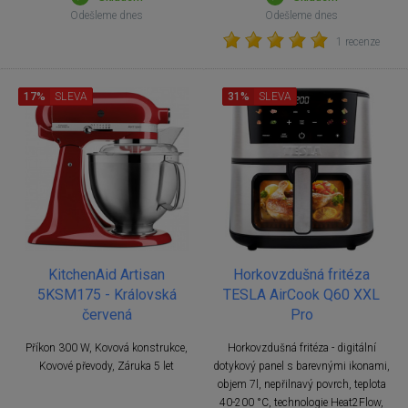
Odešleme dnes
Odešleme dnes
1 recenze
17%
SLEVA
31%
SLEVA
KitchenAid Artisan
Horkovzdušná fritéza
5KSM175 - Královská
TESLA AirCook Q60 XXL
červená
Pro
Příkon 300 W, Kovová konstrukce,
Horkovzdušná fritéza - digitální
Kovové převody, Záruka 5 let
dotykový panel s barevnými ikonami,
objem 7l, nepřilnavý povrch, teplota
40-200 °C, technologie Heat2Flow,