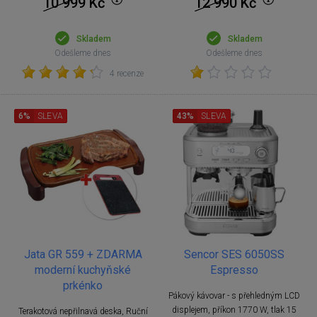
10 999
Kč
12 990
Kč
Skladem
Skladem
Odešleme dnes
Odešleme dnes
4 recenze
6%
SLEVA
43%
SLEVA
Jata GR 559 + ZDARMA
Sencor SES 6050SS
moderní kuchyňské
Espresso
prkénko
Pákový kávovar - s přehledným LCD
displejem, příkon 1770 W, tlak 15
Terakotová nepřilnavá deska, Ruční