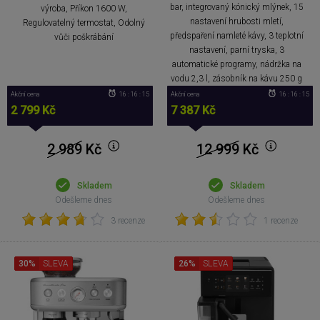
bar, integrovaný kónický mlýnek, 15
výroba, Příkon 1600 W,
nastavení hrubosti mletí,
Regulovatelný termostat, Odolný
předspaření namleté kávy, 3 teplotní
vůči poškrábání
nastavení, parní tryska, 3
automatické programy, nádržka na
vodu 2,3 l, zásobník na kávu 250 g
Akční cena
16 : 16 : 14
Akční cena
16 : 16 : 14
2 799 Kč
7 387 Kč
2 989
Kč
12 999
Kč
Skladem
Skladem
Odešleme dnes
Odešleme dnes
3 recenze
1 recenze
30%
SLEVA
26%
SLEVA