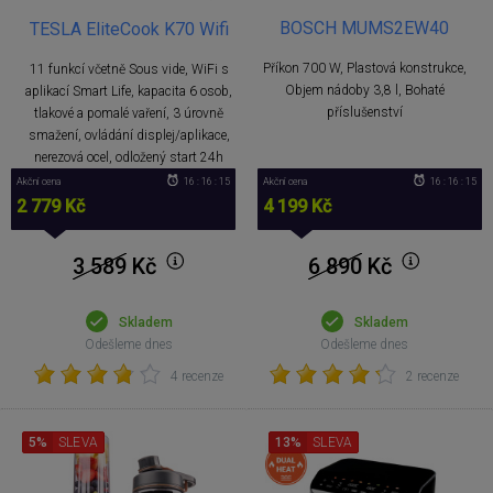
BOSCH MUMS2EW40
TESLA EliteCook K70 Wifi
Příkon 700 W, Plastová konstrukce,
11 funkcí včetně Sous vide, WiFi s
Objem nádoby 3,8 l, Bohaté
aplikací Smart Life, kapacita 6 osob,
příslušenství
tlakové a pomalé vaření, 3 úrovně
smažení, ovládání displej/aplikace,
nerezová ocel, odložený start 24h
Akční cena
16 : 16 : 14
Akční cena
16 : 16 : 14
2 779 Kč
4 199 Kč
3 589
Kč
6 890
Kč
Skladem
Skladem
Odešleme dnes
Odešleme dnes
4 recenze
2 recenze
5%
SLEVA
13%
SLEVA