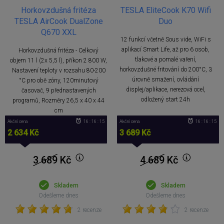
Horkovzdušná fritéza
TESLA EliteCook K70 Wifi
TESLA AirCook DualZone
Duo
Q670 XXL
12 funkcí včetně Sous vide, WiFi s
aplikací Smart Life, až pro 6 osob,
Horkovzdušná fritéza - Celkový
tlakové a pomalé vaření,
objem 11 l (2x 5,5 l), příkon 2 800 W,
horkovzdušné fritování do 200°C, 3
Nastavení teploty v rozsahu 80-200
úrovně smažení, ovládání
°C pro obě zóny, 120minutový
displej/aplikace, nerezová ocel,
časovač, 9 přednastavených
odložený start 24h
programů, Rozměry 26,5 x 40 x 44
cm
Akční cena
16 : 16 : 14
Akční cena
16 : 16 : 14
2 634 Kč
3 689 Kč
3 689
Kč
4 689
Kč
Skladem
Skladem
Odešleme dnes
Odešleme dnes
2 recenze
2 recenze