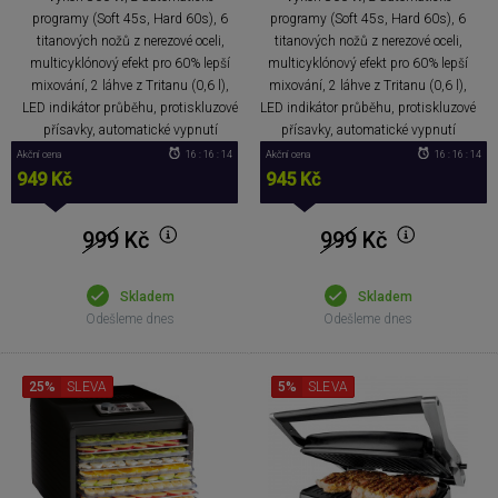
programy (Soft 45s, Hard 60s), 6
programy (Soft 45s, Hard 60s), 6
titanových nožů z nerezové oceli,
titanových nožů z nerezové oceli,
multicyklónový efekt pro 60% lepší
multicyklónový efekt pro 60% lepší
mixování, 2 láhve z Tritanu (0,6 l),
mixování, 2 láhve z Tritanu (0,6 l),
LED indikátor průběhu, protiskluzové
LED indikátor průběhu, protiskluzové
přísavky, automatické vypnutí
přísavky, automatické vypnutí
Akční cena
16 : 16 : 13
Akční cena
16 : 16 : 13
949 Kč
945 Kč
999
Kč
999
Kč
Skladem
Skladem
Odešleme dnes
Odešleme dnes
25%
SLEVA
5%
SLEVA