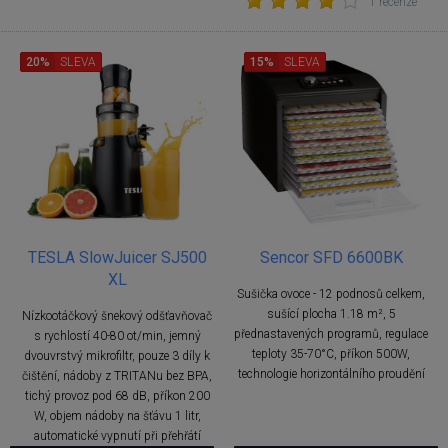
1 recenze
20%
SLEVA
15%
SLEVA
TESLA SlowJuicer SJ500
Sencor SFD 6600BK
XL
Sušička ovoce - 12 podnosů celkem,
sušící plocha 1.18 m², 5
Nízkootáčkový šnekový odšťavňovač
přednastavených programů, regulace
s rychlostí 40-80 ot/min, jemný
teploty 35-70°C, příkon 500W,
dvouvrstvý mikrofiltr, pouze 3 díly k
technologie horizontálního proudění
čištění, nádoby z TRITANu bez BPA,
tichý provoz pod 68 dB, příkon 200
W, objem nádoby na šťávu 1 litr,
automatické vypnutí při přehřátí