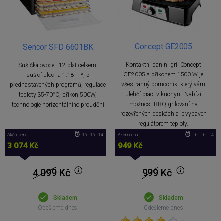
Concept GE2005
Sencor SFD 6601BK
Kontaktní panini gril Concept
Sušička ovoce - 12 plat celkem,
GE2005 s příkonem 1500 W je
sušící plocha 1.18 m², 5
všestranný pomocník, který vám
přednastavených programů, regulace
ulehčí práci v kuchyni. Nabízí
teploty 35-70°C, příkon 500W,
možnost BBQ grilování na
technologie horizontálního proudění
rozevřených deskách a je vybaven
regulátorem teploty.
Akční cena
16 : 16 : 13
Akční cena
16 : 16 : 13
3 074 Kč
949 Kč
4 099
Kč
999
Kč
Skladem
Skladem
Odešleme dnes
Odešleme dnes