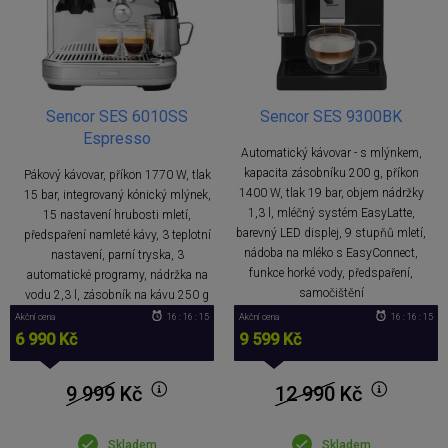
Sencor SES 6010SS
Sencor SES 9300BK
Espresso
Automatický kávovar - s mlýnkem,
kapacita zásobníku 200 g, příkon
Pákový kávovar, příkon 1770 W, tlak
1400 W, tlak 19 bar, objem nádržky
15 bar, integrovaný kónický mlýnek,
1,3 l, mléčný systém EasyLatte,
15 nastavení hrubosti mletí,
barevný LED displej, 9 stupňů mletí,
předspaření namleté kávy, 3 teplotní
nádoba na mléko s EasyConnect,
nastavení, parní tryska, 3
funkce horké vody, předspaření,
automatické programy, nádržka na
samočištění
vodu 2,3 l, zásobník na kávu 250 g
Akční cena
16 : 16 : 14
Akční cena
16 : 16 : 14
6 990 Kč
9 599 Kč
9 999
Kč
12 990
Kč
Skladem
Skladem