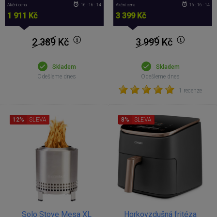
Akční cena
16 : 16 : 13
Akční cena
16 : 16 : 13
1 911 Kč
3 399 Kč
2 389
Kč
3 999
Kč
Skladem
Skladem
Odešleme dnes
Odešleme dnes
1 recenze
12%
SLEVA
8%
SLEVA
Solo Stove Mesa XL
Horkovzdušná fritéza