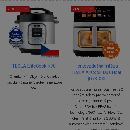
25%
SLEVA
21%
SLEVA
TESLA EliteCook K70
Horkovzdušná fritéza
TESLA AirCook DualHeat
10 funkcí v 1, Objem 6 L, Ovládací
QD73 XXL
tlačítka v češtině, Vyroben z nerezové
oceli
Horkovzdušná fritéza - DualHeat s 2
topnými tělesy pro rovnoměrné
propečení, keramický povrch
CeramEQ+ bez PFAS toxinů,
technologie 360° TotalAirFlow, XXL
objem 9 litrů, příkon 2 200 W, 8
automatických programů, dotykový
panel s průzorovým okénkem a