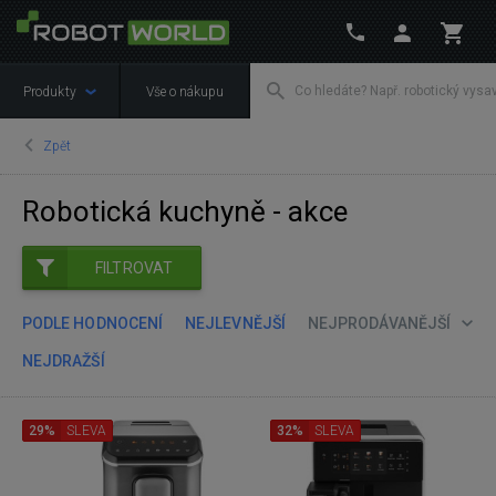
Produkty
Vše o nákupu
Zpět
Robotická kuchyně - akce
FILTROVAT
PODLE HODNOCENÍ
NEJLEVNĚJŠÍ
NEJPRODÁVANĚJŠÍ
NEJDRAŽŠÍ
29%
SLEVA
32%
SLEVA