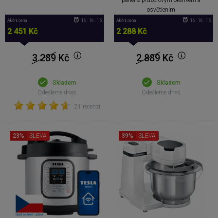
osvětlením
Akční cena
16 : 16 : 14
Akční cena
16 : 16 : 14
2 451 Kč
2 288 Kč
3 289
Kč
2 889
Kč
Skladem
Skladem
Odešleme dnes
Odešleme dnes
21 recenzí
23%
SLEVA
39%
SLEVA