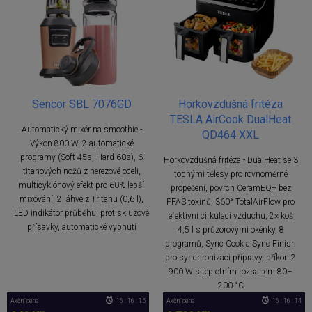
Sencor SBL 7076GD
Horkovzdušná fritéza
TESLA AirCook DualHeat
Automatický mixér na smoothie -
QD464 XXL
Výkon 800 W, 2 automatické
programy (Soft 45s, Hard 60s), 6
Horkovzdušná fritéza - DualHeat se 3
titanových nožů z nerezové oceli,
topnými tělesy pro rovnoměrné
multicyklónový efekt pro 60% lepší
propečení, povrch CeramEQ+ bez
mixování, 2 láhve z Tritanu (0,6 l),
PFAS toxinů, 360° TotalAirFlow pro
LED indikátor průběhu, protiskluzové
efektivní cirkulaci vzduchu, 2× koš
přísavky, automatické vypnutí
4,5 l s průzorovými okénky, 8
programů, Sync Cook a Sync Finish
pro synchronizaci přípravy, příkon 2
900 W s teplotním rozsahem 80–
200 °C
Akční cena
16 : 16 : 14
Akční cena
16 : 16 : 13