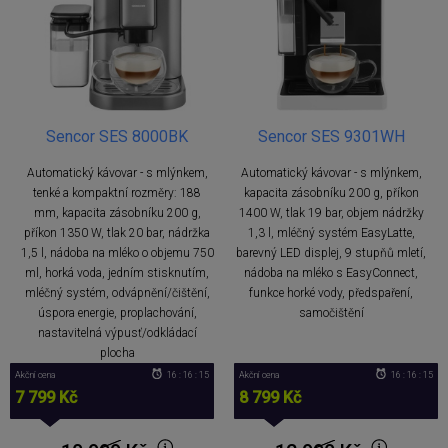
Sencor SES 8000BK
Sencor SES 9301WH
Automatický kávovar - s mlýnkem,
Automatický kávovar - s mlýnkem,
tenké a kompaktní rozměry: 188
kapacita zásobníku 200 g, příkon
mm, kapacita zásobníku 200 g,
1400 W, tlak 19 bar, objem nádržky
příkon 1350 W, tlak 20 bar, nádržka
1,3 l, mléčný systém EasyLatte,
1,5 l, nádoba na mléko o objemu 750
barevný LED displej, 9 stupňů mletí,
ml, horká voda, jedním stisknutím,
nádoba na mléko s EasyConnect,
mléčný systém, odvápnění/čištění,
funkce horké vody, předspaření,
úspora energie, proplachování,
samočištění
nastavitelná výpusť/odkládací
plocha
Akční cena
16 : 16 : 14
Akční cena
16 : 16 : 14
7 799 Kč
8 799 Kč