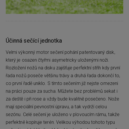
Účinná sečící jednotka
Velmi výkonný motor sečení pohání patentovaný disk,
který je osazen čtyřmi asymetricky uloženými noži.
Rozložení nožů na disku zajišťuje perfektní střih kdy první
řada nožů poseče většinu trávy a druhá řada dokončí to,
co první řadě uniklo. S tímto sečením již nejste omezeni
na práci pouze za sucha. Můžete bez problémů sekat i
za deště i při rose a vždy bude kvalitně posečeno. Nože
mají speciální pevnostní úpravu, a tak vydrží celou
sezónu. Celé sečení je uloženo v plovoucím rámu, takže
perfektně kopíruje terén. Velikou výhodou tohoto typu