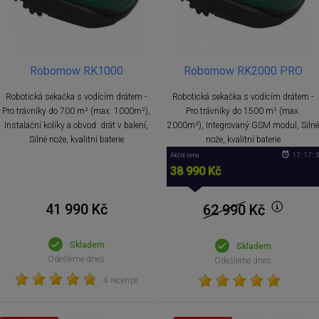
Robomow RK1000
Robomow RK2000 PRO
Robotická sekačka s vodícím drátem -
Robotická sekačka s vodícím drátem -
Pro trávníky do 700 m² (max. 1000m²),
Pro trávníky do 1500 m² (max.
Instalační kolíky a obvod. drát v balení,
2000m²), Integrovaný GSM modul, Silné
Silné nože, kvalitní baterie
nože, kvalitní baterie
Akční cena
17 : 17 : 
38 990 Kč
41 990 Kč
62 990
Kč
Skladem
Skladem
Odešleme dnes
Odešleme dnes
4 recenze