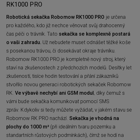
RK1000 PRO
Robotická sekačka Robomow RK1000 PRO
je určena
pro každého, kdo již nechce věnovat svůj drahocenný
čas péči o trávník. Tato
sekačka se komplexně postará
o vaši zahradu.
Už nebudete muset odnášet těžké koše
s posekanou trávou, či dosekávat okraje trávníku.
Robomow RK1000 PRO je kompletně nový stroj, který
staví na zkušenostech z předchozích modelů. Desítky let
zkušeností, tisíce hodin testování a přání zákazníků
stvořilo novou generaci robotických sekaček Robomow
RK.
Ve výbavě nechybí ani GSM modul
, díky čemuž s
vámi bude sekačka komunikovat pomocí SMS
zpráv. Kdykoliv si tedy můžete vyžádat, v jakém stavu se
Robomow RK PRO nachází.
Sekačka je vhodná na
plochy do 1000 m²
(při ideálním tvaru pozemku a
standartních růstových podmínkách), čímž se hodí na