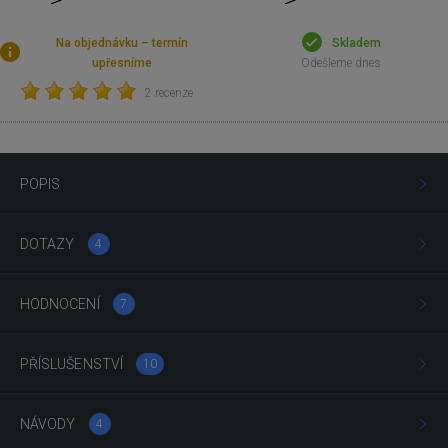
Na objednávku – termín
Skladem
upřesníme
Odešleme dnes
2 recenze
POPIS
DOTAZY
4
HODNOCENÍ
7
PŘÍSLUŠENSTVÍ
10
NÁVODY
4