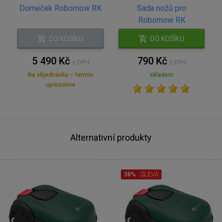
Domeček Robomow RK
Sada nožů pro
Robomow RK
DO KOŠÍKU
DO KOŠÍKU
5 490 Kč
790 Kč
s DPH
s DPH
Na objednávku – termín
skladem
upřesníme
Alternativní produkty
38%
SLEVA