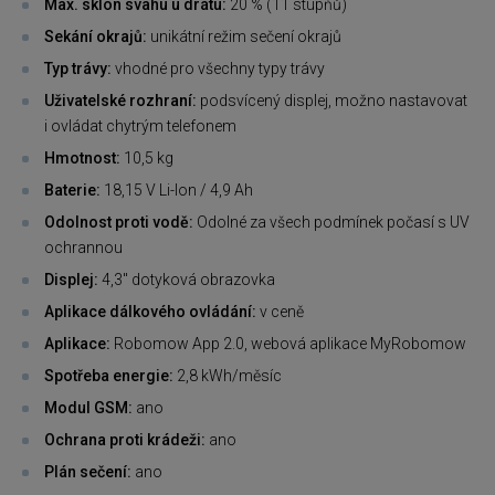
Max. sklon svahu u drátu:
20 % (11 stupňů)
Sekání okrajů:
unikátní režim sečení okrajů
Typ trávy:
vhodné pro všechny typy trávy
Uživatelské rozhraní:
podsvícený displej, možno nastavovat
i ovládat chytrým telefonem
Hmotnost:
10,5 kg
Baterie:
18,15 V Li-Ion / 4,9 Ah
Odolnost proti vodě:
Odolné za všech podmínek počasí s UV
ochrannou
Displej:
4,3" dotyková obrazovka
Aplikace dálkového ovládání:
v ceně
Aplikace:
Robomow App 2.0, webová aplikace MyRobomow
Spotřeba energie:
2,8 kWh/měsíc
Modul GSM:
ano
Ochrana proti krádeži:
ano
Plán sečení:
ano