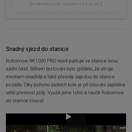
Se sekačkou vás naučíme od A až po Z
Snadný vjezd do stanice
Robomow RK1000 PRO nově parkuje ve stanice svou
zadní částí. Během testování bylo zjištěno, že stroje
mnohem snadněji a také přesněji zajedou do stanice
pozadu. Díky pohonu zadních kole je při couvání zajištěna
větší přesnost jízdy. Využili jsme toho a naučili Robomow
do stanice couvat.