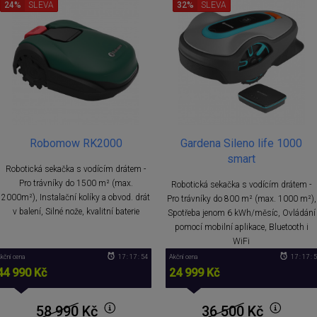
24%
SLEVA
32%
SLEVA
Robomow RK2000
Gardena Sileno life 1000
smart
Robotická sekačka s vodícím drátem -
Pro trávníky do 1500 m² (max.
Robotická sekačka s vodícím drátem -
2000m²), Instalační kolíky a obvod. drát
Pro trávníky do 800 m² (max. 1000 m²),
v balení, Silné nože, kvalitní baterie
Spotřeba jenom 6 kWh/měsíc, Ovládání
pomocí mobilní aplikace, Bluetooth i
WiFi
kční cena
17 : 17 : 52
Akční cena
17 : 17 : 
44 990 Kč
24 999 Kč
58 990
Kč
36 500
Kč