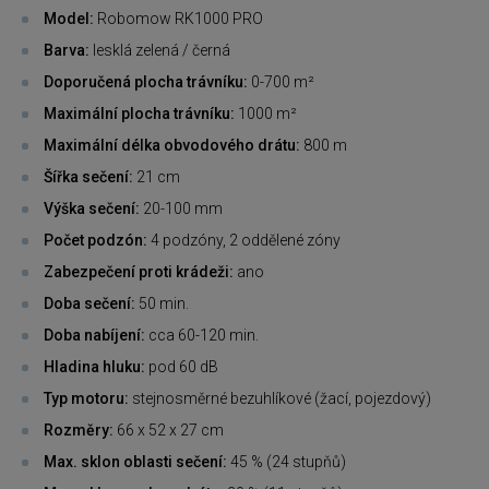
Model:
Robomow RK1000 PRO
Barva:
lesklá zelená / černá
Doporučená plocha trávníku:
0-700 m²
Maximální plocha trávníku:
1000 m²
Maximální délka obvodového drátu:
800 m
Šířka sečení:
21 cm
Výška sečení:
20-100 mm
Počet podzón:
4 podzóny, 2 oddělené zóny
Zabezpečení proti krádeži:
ano
Doba sečení:
50 min.
Doba nabíjení:
cca 60-120 min.
Hladina hluku:
pod 60 dB
Typ motoru:
stejnosměrné bezuhlíkové (žací, pojezdový)
Rozměry:
66 x 52 x 27 cm
Max. sklon oblasti sečení:
45 % (24 stupňů)