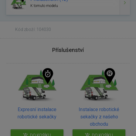
K tomuto modelu
Kód zboží: 104030
Příslušenství
Expresní instalace
Instalace robotické
robotické sekačky
sekačky z našeho
obchodu
DO KOŠÍKU
DO KOŠÍKU