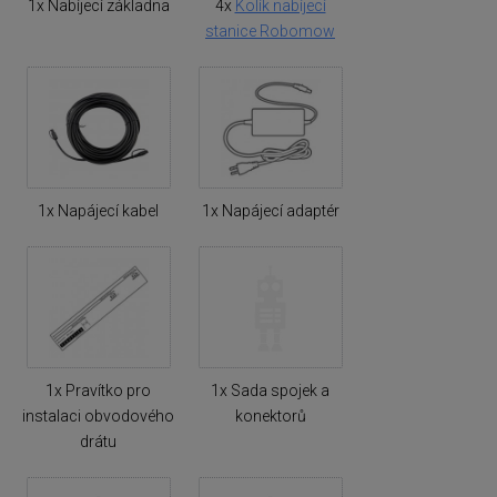
1x Nabíjecí základna
4x
Kolík nabíjecí
stanice Robomow
1x Napájecí kabel
1x Napájecí adaptér
1x Pravítko pro
1x Sada spojek a
instalaci obvodového
konektorů
drátu