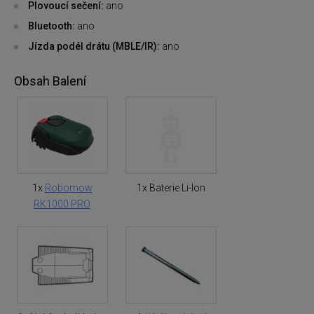
Plovoucí sečení:
ano
Bluetooth:
ano
Jízda podél drátu (MBLE/IR):
ano
Obsah Balení
1x
Robomow
1x Baterie Li-Ion
RK1000 PRO