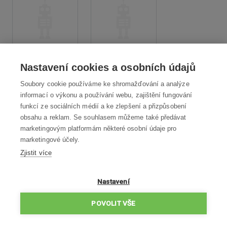
1x Sada klíčů
1x Sada 8 ks nožů a
Nastavení cookies a osobních údajů
šroubků
Soubory cookie používáme ke shromažďování a analýze
informací o výkonu a používání webu, zajištění fungování
funkcí ze sociálních médií a ke zlepšení a přizpůsobení
obsahu a reklam. Se souhlasem můžeme také předávat
marketingovým platformám některé osobní údaje pro
marketingové účely.
1x
Záruční podmínky
1x
Bezpečnostní
Zjistit více
instrukce
Nastavení
POVOLIT VŠE