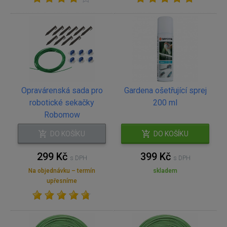
Opravárenská sada pro
Gardena ošetřující sprej
robotické sekačky
200 ml
Robomow
DO KOŠÍKU
DO KOŠÍKU
299 Kč
399 Kč
s DPH
s DPH
Na objednávku – termín
skladem
upřesníme