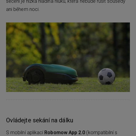
sečení je nízká hladina hluku, která nebude rušit sousedy
ani během noci.
Ovládejte sekání na dálku
S mobilní aplikací
Robomow App 2.0
(kompatibilní s