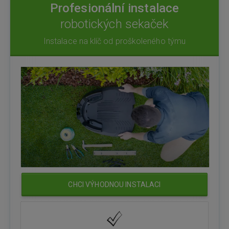
Profesionální instalace
robotických sekaček
Instalace na klíč od proškoleného týmu
CHCI VÝHODNOU INSTALACI