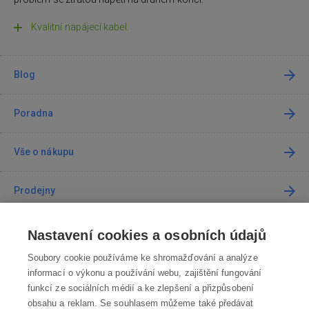
Kvalitní napájecí kabel.
Blog
Poradna
Vše o nákupu
Prodejny
Kontakt
Nastavení cookies a osobních údajů
Soubory cookie používáme ke shromažďování a analýze
Kontaktujte nás
informací o výkonu a používání webu, zajištění fungování
funkcí ze sociálních médií a ke zlepšení a přizpůsobení
info@robotworld.cz
obsahu a reklam. Se souhlasem můžeme také předávat