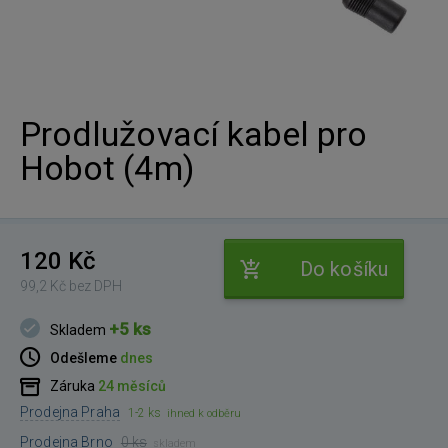
Prodlužovací kabel pro
Hobot (4m)
120 Kč
Do košíku
99,2 Kč bez DPH
+5 ks
Skladem
Odešleme
dnes
Záruka
24 měsíců
Prodejna Praha
1-2 ks
ihned k odběru
Prodejna Brno
0 ks
skladem