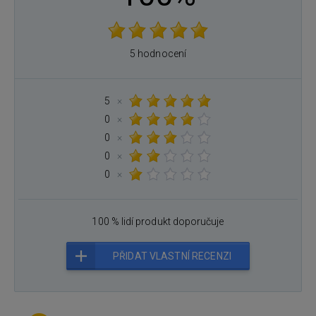
5 hodnocení
5
×
0
×
0
×
0
×
0
×
100 % lidí produkt doporučuje
PŘIDAT VLASTNÍ RECENZI