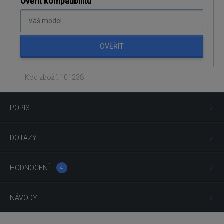
Ověřit kompatibilitu
OVĚŘIT
Kód zboží: 101238
POPIS
DOTAZY
HODNOCENÍ
4
NÁVODY