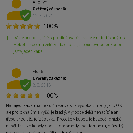
Anonym
Ověřený
zákazník
12. 7. 2021
100%
Dá se propojit ještě s prodlužovacím kabelem dodávaným k
Hobotu, kdo má větší vzdálenosti, je lepší rovnou přikoupit
ještě jeden kabel.
Eld56
Ověřený
zákazník
8. 3. 2018
100%
Napájecí kabel má délku 4m-pro okna vysoká 2 metry je to O.K.
ale pro okna 3m a vyšší je krátký. Výrobce delší nenabízí a ani
třeba prodlužující zásuvku. Protože v kabelu je bezpečné nízké
napětí lze dva kabely spojit dohromady i po domácku, může být
problém se ztrátou napětí na druhém konci.