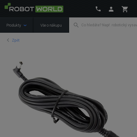
Produkty
Vše o nákupu
Zpět