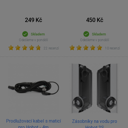
249 Kč
450 Kč
Skladem
Skladem
Odešleme v pondělí
Odešleme v pondělí
22 recenzí
10 recenzí
Prodlužovací kabel s maticí
Zásobníky na vodu pro
pro Hobot - 4m
Hobot 2S