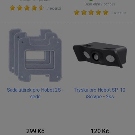
Odešleme v pondělí
7 recenzí
1 recenze
Sada utěrek pro Hobot 2S -
Tryska pro Hobot SP-10
šedé
iScrape - 2ks
299 Kč
120 Kč