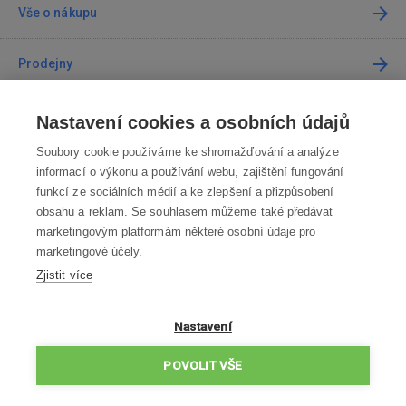
Vše o nákupu
Prodejny
Kontakt
Nastavení cookies a osobních údajů
Soubory cookie používáme ke shromažďování a analýze
Kontaktujte nás
informací o výkonu a používání webu, zajištění fungování
funkcí ze sociálních médií a ke zlepšení a přizpůsobení
info@robotworld.cz
obsahu a reklam. Se souhlasem můžeme také předávat
marketingovým platformám některé osobní údaje pro
220 770 770
Po-Pá 8:00—16:00
marketingové účely.
Zjistit více
VŠECHNY KONTAKTY
OBCHODNÍ PODMÍNKY
Nastavení
ZÁSADY OCHRANY OSOBNÍCH ÚDAJŮ
POVOLIT VŠE