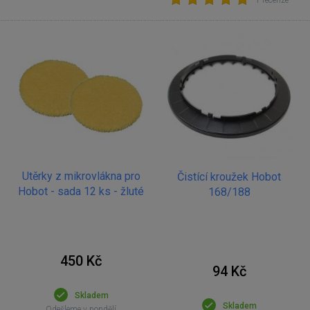
1 recenze
Utěrky z mikrovlákna pro
Čistící kroužek Hobot
Hobot - sada 12 ks - žluté
168/188
450 Kč
94 Kč
Skladem
Skladem
Odešleme v pondělí