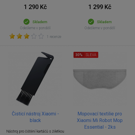
1 290 Kč
1 299 Kč
Skladem
Skladem
Odešleme v pondělí
Odešleme v pondělí
1 recenze
30%
SLEVA
Čisticí nástroj Xiaomi -
Mopovací textilie pro
black
Xiaomi Mi Robot Mop
Essential - 2ks
Nástroj pro čištění kartáčů s žiletkou