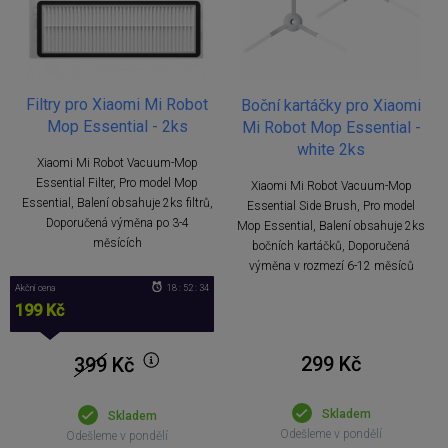
Filtry pro Xiaomi Mi Robot
Boční kartáčky pro Xiaomi
Mop Essential - 2ks
Mi Robot Mop Essential -
white 2ks
Xiaomi Mi Robot Vacuum-Mop
Essential Filter, Pro model Mop
Xiaomi Mi Robot Vacuum-Mop
Essential, Balení obsahuje 2ks filtrů,
Essential Side Brush, Pro model
Doporučená výměna po 3-4
Mop Essential, Balení obsahuje 2ks
měsících
bočních kartáčků, Doporučená
výměna v rozmezí 6-12 měsíců
Akční cena
18 : 52 : 33
199 Kč
299 Kč
399
Kč
Skladem
Skladem
Odešleme v pondělí
Odešleme v pondělí