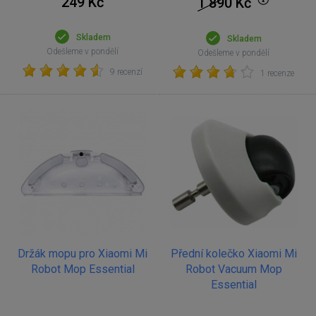
249 Kč
1 890
Kč
Skladem
Skladem
Odešleme v pondělí
Odešleme v pondělí
9 recenzí
1 recenze
Držák mopu pro Xiaomi Mi
Přední kolečko Xiaomi Mi
Robot Mop Essential
Robot Vacuum Mop
Essential