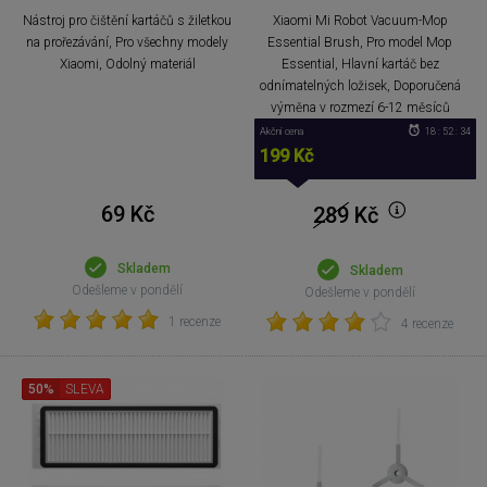
Nástroj pro čištění kartáčů s žiletkou
Xiaomi Mi Robot Vacuum-Mop
na prořezávání, Pro všechny modely
Essential Brush, Pro model Mop
Xiaomi, Odolný materiál
Essential, Hlavní kartáč bez
odnímatelných ložisek, Doporučená
výměna v rozmezí 6-12 měsíců
Akční cena
18 : 52 : 33
199 Kč
69 Kč
289
Kč
Skladem
Skladem
Odešleme v pondělí
Odešleme v pondělí
1 recenze
4 recenze
50%
SLEVA