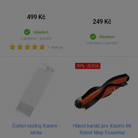
499 Kč
249 Kč
Skladem
Skladem
Odešleme v pondělí
Odešleme v pondělí
1 recenze
31%
SLEVA
Čisticí nástroj Xiaomi -
Hlavní kartáč pro Xiaomi Mi
white
Robot Mop Essential