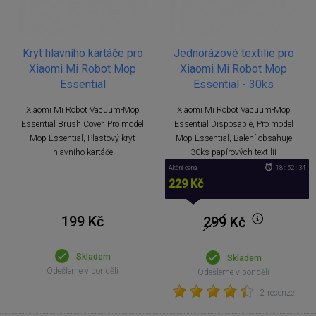
Kryt hlavního kartáče pro
Jednorázové textilie pro
Xiaomi Mi Robot Mop
Xiaomi Mi Robot Mop
Essential
Essential - 30ks
Xiaomi Mi Robot Vacuum-Mop
Xiaomi Mi Robot Vacuum-Mop
Essential Brush Cover, Pro model
Essential Disposable, Pro model
Mop Essential, Plastový kryt
Mop Essential, Balení obsahuje
hlavního kartáče
30ks papírových textilií
Akční cena
18 : 52 : 33
229 Kč
199 Kč
299
Kč
Skladem
Skladem
Odešleme v pondělí
Odešleme v pondělí
2 recenze