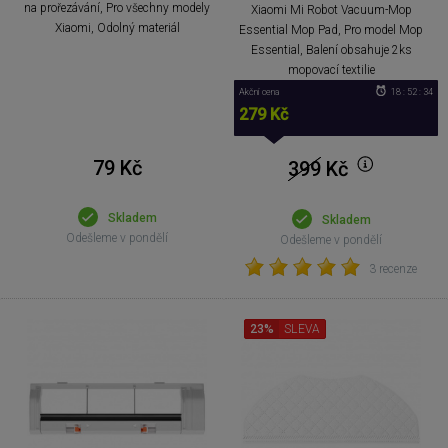
na prořezávání, Pro všechny modely
Xiaomi Mi Robot Vacuum-Mop
Xiaomi, Odolný materiál
Essential Mop Pad, Pro model Mop
Essential, Balení obsahuje 2ks
mopovací textilie
Akční cena
18 : 52 : 33
279 Kč
79 Kč
399
Kč
Skladem
Skladem
Odešleme v pondělí
Odešleme v pondělí
3 recenze
23%
SLEVA