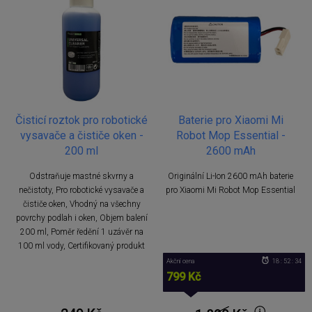
Čisticí roztok pro robotické
Baterie pro Xiaomi Mi
vysavače a čističe oken -
Robot Mop Essential -
200 ml
2600 mAh
Odstraňuje mastné skvrny a
Originální Li-Ion 2600 mAh baterie
nečistoty, Pro robotické vysavače a
pro Xiaomi Mi Robot Mop Essential
čističe oken, Vhodný na všechny
povrchy podlah i oken, Objem balení
200 ml, Poměr ředění 1 uzávěr na
100 ml vody, Certifikovaný produkt
Akční cena
18 : 52 : 33
799 Kč