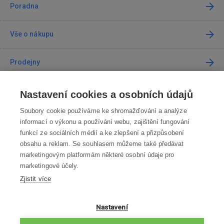
Poradna
Vše o nákupu
Prodejny
Kontakt
Nastavení cookies a osobních údajů
Soubory cookie používáme ke shromažďování a analýze
Kontaktujte nás
informací o výkonu a používání webu, zajištění fungování
funkcí ze sociálních médií a ke zlepšení a přizpůsobení
info@robotworld.cz
obsahu a reklam. Se souhlasem můžeme také předávat
marketingovým platformám některé osobní údaje pro
220 770 770
Po-Pá 8:00—16:00
marketingové účely.
Zjistit více
VŠECHNY KONTAKTY
OBCHODNÍ PODMÍNKY
Nastavení