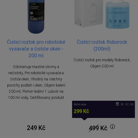
Čisticí roztok pro robotické
Čistící roztok Roborock
vysavače a čističe oken -
(200ml)
200 ml
Čistící roztok pro modely Roborock,
Objem 200 ml
Odstraňuje mastné skvrny a
nečistoty, Pro robotické vysavače a
čističe oken, Vhodný na všechny
povrchy podlah i oken, Objem balení
200 ml, Poměr ředění 1 uzávěr na
100 ml vody, Certifikovaný produkt
Akční cena
39 : 02 : 04
299 Kč
249 Kč
499
Kč