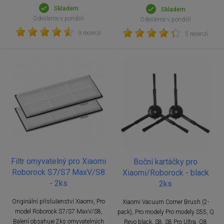
Skladem
Skladem
Odešleme v pondělí
Odešleme v pondělí
9 recenzí
5 recenzí
Filtr omyvatelný pro Xiaomi
Boční kartáčky pro
Roborock S7/S7 MaxV/S8
Xiaomi/Roborock - black
- 2ks
2ks
Originální příslušenství Xiaomi, Pro
Xiaomi Vacuum Corner Brush (2-
model Roborock S7/S7 MaxV/S8,
pack), Pro modely Pro modely S55, Q
Balení obsahuje 2ks omyvatelných
Revo black, S8, S8 Pro Ultra, Q8