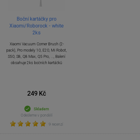
Boční kartáčky pro
Xiaomi/Roborock - white
2ks
Xiaomi Vacuum Corner Brush (2-
pack), Pro modely 10, E20, Mi Robot,
S50, S8, Q8 Max, Q5 Pro, ..., Balení
obsahuje 2ks bočních kartáčků
249 Kč
Skladem
Odešleme v pondělí
9 recenzí