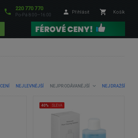
220 770 770
Přihlásit
Košík
Po-Pá 8:00—16:00
CENÍ
NEJLEVNĚJŠÍ
NEJPRODÁVANĚJŠÍ
NEJDRAŽŠÍ
40%
SLEVA