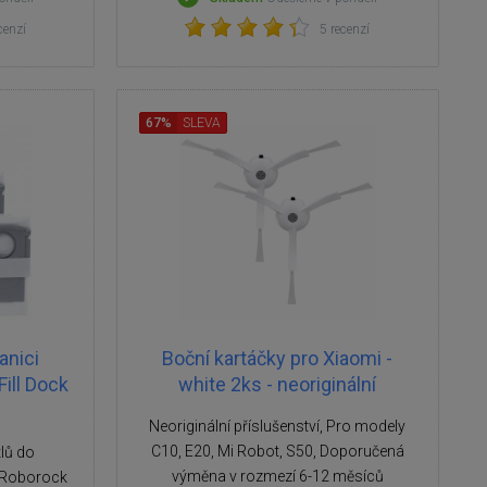
cenzí
5 recenzí
67%
SLEVA
anici
Boční kartáčky pro Xiaomi -
ill Dock
white 2ks - neoriginální
Neoriginální příslušenství, Pro modely
C10, E20, Mi Robot, S50, Doporučená
lů do
výměna v rozmezí 6-12 měsíců
 Roborock