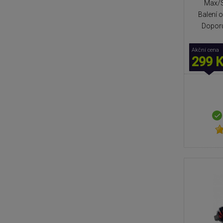
Max/S
Balení 
Doporu
Akční cena
299 