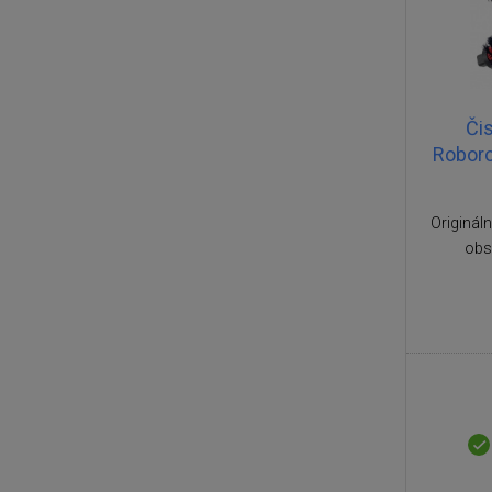
Čis
Roboro
Origináln
obs