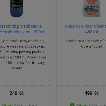
icí roztok pro robotické
Roborock Floor Cleane
e a čističe oken - 200 ml
480 ml
uje mastné skvrny a nečistoty,
Čistící roztok pro modely 
otické vysavače a čističe oken,
Objem 480 ml
 na všechny povrchy podlah i
jem balení 200 ml, Poměr ředění
r na 100 ml vody, Certifikovaný
produkt
249 Kč
499 Kč
Skladem
Odešleme v pondělí
Skladem
Odešleme v p