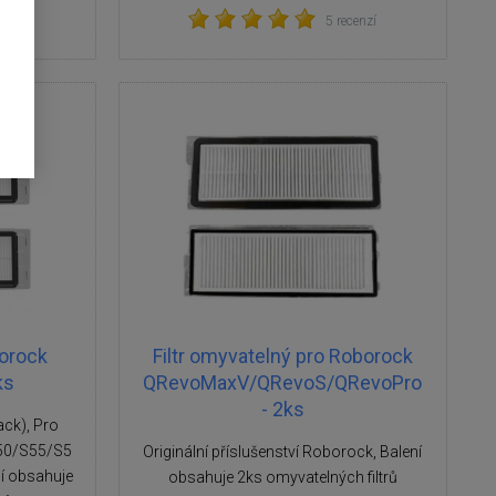
cenze
5 recenzí
borock
Filtr omyvatelný pro Roborock
ks
QRevoMaxV/QRevoS/QRevoPro
- 2ks
ack), Pro
S50/S55/S5
Originální příslušenství Roborock, Balení
í obsahuje
obsahuje 2ks omyvatelných filtrů