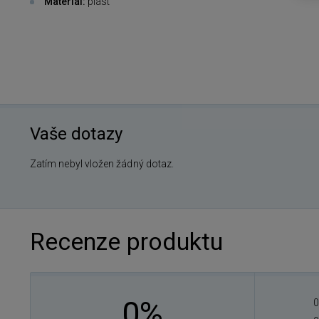
Materiál:
plast
Vaše dotazy
Zatím nebyl vložen žádný dotaz.
Recenze produktu
0%
0