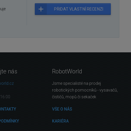
čuje
PŘIDAT VLASTNÍ RECENZI
jte nás
RobotWorld
orld.cz
Jsme specialisté na prodej
robotických pomocníků - vysavačů,
16:00
čističů, mopů či sekaček
ONTAKTY
VŠE O NÁS
PODMÍNKY
KARIÉRA