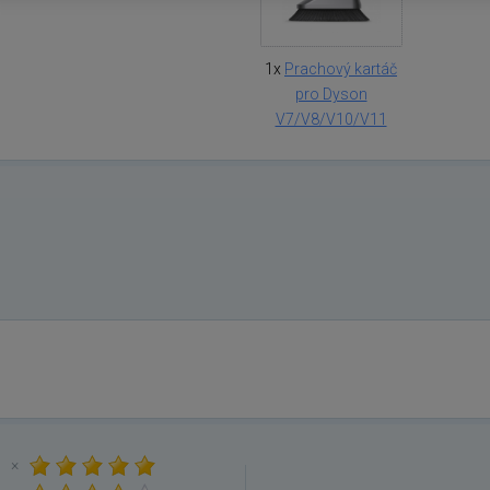
1x
Prachový kartáč
pro Dyson
V7/V8/V10/V11
×