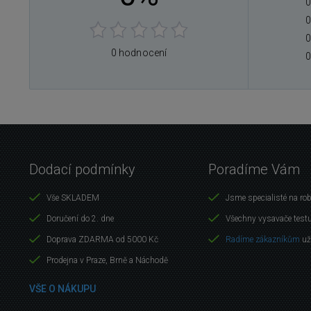
0
0
0
0 hodnocení
0
Dodací podmínky
Poradíme Vám
Vše SKLADEM
Jsme specialisté na ro
Doručení do 2. dne
Všechny vysavače test
Doprava ZDARMA od 5000 Kč
Radíme zákazníkům
už
Prodejna v Praze, Brně a Náchodě
VŠE O NÁKUPU