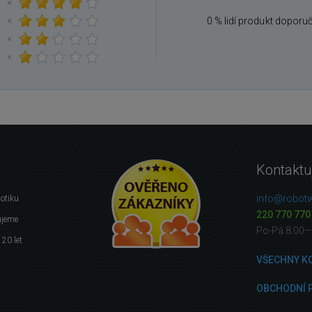
×
×
0 % lidí produkt doporu
×
×
Kontaktu
info@robotw
botiku
220 770 770
ujeme
Po-Pá 8:00—
 20 let
VŠECHNY K
OBCHODNÍ 