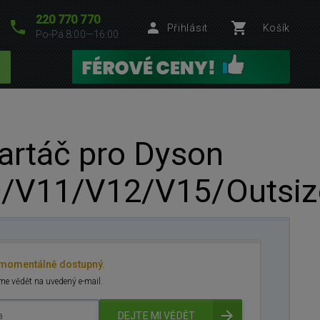
220 770 770
Přihlásit
Košík
Po-Pá 8:00—16:00
artáč pro Dyson
/V11/V12/V15/Outsiz
 momentálně dostupný.
e vědět na uvedený e-mail.
DEJTE MI VĚDĚT