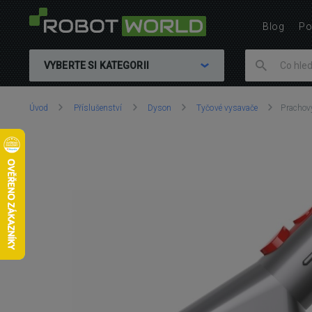
Blog
Po
VYBERTE SI KATEGORII
Nacházíte
Úvod
Příslušenství
Dyson
Tyčové vysavače
Prachov
se
zde: