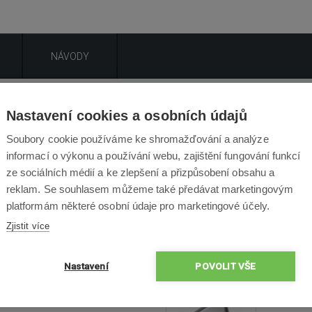
NÁVODY
Popis produktu
Nastavení cookies a osobních údajů
Soubory cookie používáme ke shromažďování a analýze
odstraňují prach a alergeny z plochých povrchů a nábytku. Urč
informací o výkonu a používání webu, zajištění fungování funkcí
vysavače Dyson V7, V8, V10, V11, V12, V15 a Outsize.
ze sociálních médií a ke zlepšení a přizpůsobení obsahu a
reklam. Se souhlasem můžeme také předávat marketingovým
platformám některé osobní údaje pro marketingové účely.
Zjistit více
Obsah Balení
Nastavení
POVOLIT VŠE
/Outsize