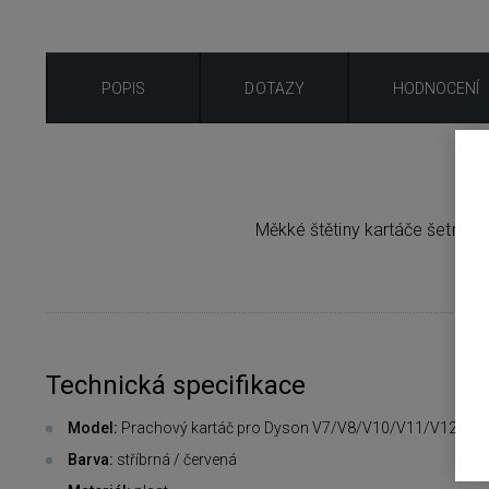
POPIS
DOTAZY
HODNOCENÍ
Měkké štětiny kartáče šetrně 
Technická specifikace
Model:
Prachový kartáč pro Dyson V7/V8/V10/V11/V12/V15
Barva:
stříbrná / červená