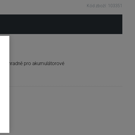
Kód zboží: 103351
ený výhradně pro akumulátorové