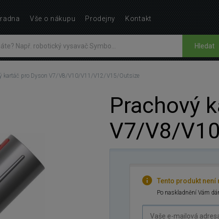
radna
Vše o nákupu
Prodejny
Kontakt
Hledat
ý kartáč pro Dyson V7/V8/V10/V11/V12/V15/Outsize
Prachový k
V7/V8/V10
Tento produkt není
Po naskladnění Vám dám
Vaše