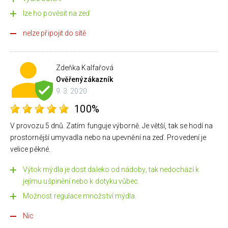
lze ho pověsit na zeď
nelze připojit do sítě
Zdeňka Kalfařová
Ověřený
zákazník
9. 3. 2020
100%
V provozu 5 dnů. Zatím funguje výborně. Je větší, tak se hodí na
prostornější umyvadla nebo na upevnění na zeď. Provedení je
velice pěkné.
Výtok mýdla je dost daleko od nádoby, tak nedochází k
jejímu ušpinění nebo k dotyku vůbec.
Možnost regulace množství mýdla.
Nic