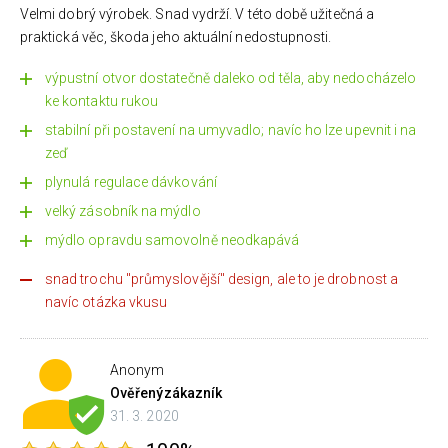
Velmi dobrý výrobek. Snad vydrží. V této době užitečná a
praktická věc, škoda jeho aktuální nedostupnosti.
výpustní otvor dostatečně daleko od těla, aby nedocházelo
ke kontaktu rukou
stabilní při postavení na umyvadlo; navíc ho lze upevnit i na
zeď
plynulá regulace dávkování
velký zásobník na mýdlo
mýdlo opravdu samovolně neodkapává
snad trochu "průmyslovější" design, ale to je drobnost a
navíc otázka vkusu
Anonym
Ověřený
zákazník
31. 3. 2020