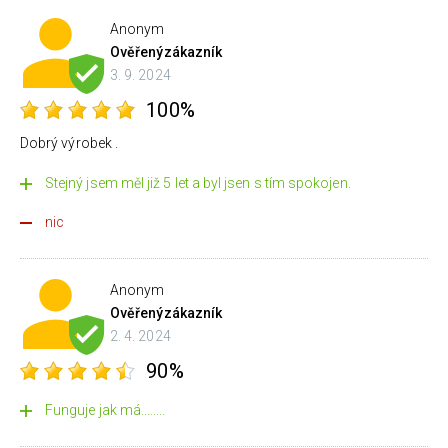
Anonym
Ověřený
zákazník
3. 9. 2024
100%
Dobrý výrobek .
Stejný jsem měl již 5 let a byl jsen s tím spokojen.
nic
Anonym
Ověřený
zákazník
2. 4. 2024
90%
Funguje jak má........