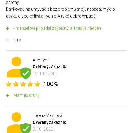
sprchy.
Dávkovač na umyvadle bez problémů stojí, nepadá, mýdlo
dávkuje spolehlivě a rychle. A také dobře vypadá.
- manželovi připadal zbytečný, ale teď je nadšen
- nic
Anonym
Ověřený
zákazník
12. 10. 2020
100%
Mám již druhý
Helena Vávrová
Ověřený
zákazník
8. 10. 2020