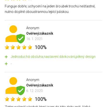
Funguje dobře, uchycení na jeden šroubek trochu nešťastné,
nutno doplnit oboustrannou lepící páskou.
Anonym
Ověřený
zákazník
16. 1. 2021
100%
Jednoduchá obsluha,nastavení dávkování,pěkný design
-
Anonym
Ověřený
zákazník
6. 12. 2020
100%
Zatím nejlepší výrobek který jsem do této doby měl .Velká