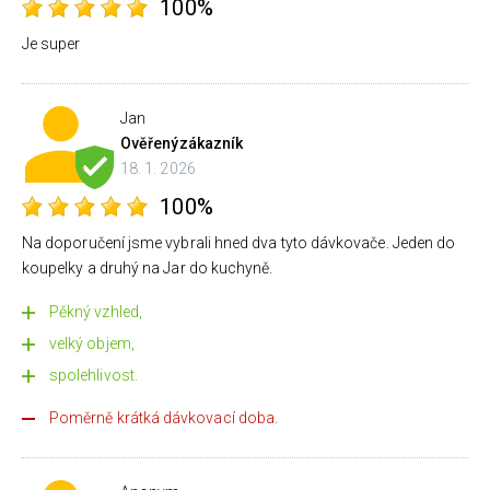
100%
Je super
Jan
Ověřený
zákazník
18. 1. 2026
100%
Na doporučení jsme vybrali hned dva tyto dávkovače. Jeden do
koupelky a druhý na Jar do kuchyně.
Pěkný vzhled,
velký objem,
spolehlivost.
Poměrně krátká dávkovací doba.