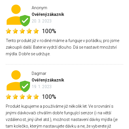
Anonym
Ověřený
zákazník
20. 3. 2023
100%
Tento produkt již v rodině máme a funguje v pořádku, pro jsme
zakoupili další. Baterie vydrží dlouho. Dá se nastavit množství
mýdla. Dobře se udržuje.
Dagmar
Ověřený
zákazník
19. 1. 2023
100%
Produkt kupujeme a používáme již několik let. Ve srovnání s
jinými dávkovači chválím dobře fungující senzor (i na větší
vzdálenost, jiný úhel atd.), možnost nastavení dávky mýdla (je
tam kolečko, kterým nastavujete dávku a ne, že vyberete již