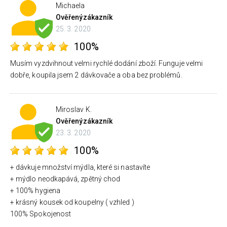
Michaela
Ověřený
zákazník
25. 3. 2020
100%
Musím vyzdvihnout velmi rychlé dodání zboží. Funguje velmi
dobře, koupila jsem 2 dávkovače a oba bez problémů.
Miroslav K.
Ověřený
zákazník
23. 3. 2020
100%
+ dávkuje množství mýdla, které si nastavíte
+ mýdlo neodkapává, zpětný chod
+ 100% hygiena
+ krásný kousek od koupelny ( vzhled )
100% Spokojenost