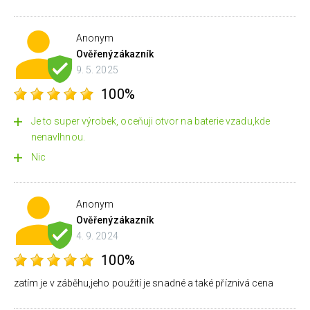
Anonym
Ověřený
zákazník
9. 5. 2025
100%
Je to super výrobek, oceňuji otvor na baterie vzadu,kde
nenavlhnou.
Nic
Anonym
Ověřený
zákazník
4. 9. 2024
100%
zatím je v záběhu,jeho použití je snadné a také příznivá cena