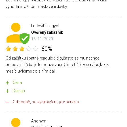
výhoda možnosti nastavení dávky.
Ludovit Lengyel
Ověřený
zákazník
16. 11. 2020
60%
Od začátku špatně reaguje čidlo,často se mu nechce
pracovat.Třeba je to pouze vadný kus.Už je v servisu,tak za
měsíc uvidíme co s ním dál.
Cena
Design
Od koupě, po vyzkoušení, je v servisu
Anonym