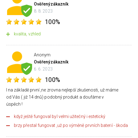
Ověřený
zákazník
8. 8. 2023
100%
kvalita, vzhled
Anonym
Ověřený
zákazník
6. 6. 2023
100%
I na základě první ,ne zrovna nejlepší zkušenosti, už máme
od Vás ( již 14 dnů) podobný produkt a doufáme v
úspěch !
když ještě fungoval byl velmi užitečný i estetický
brzy přestal fungovat ,už po výměně prvních baterií - škoda