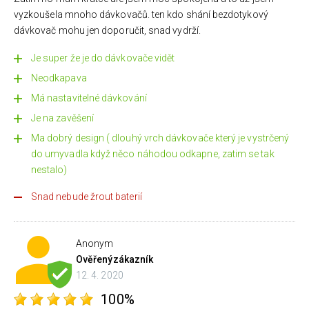
vyzkoušela mnoho dávkovačů. ten kdo shání bezdotykový
dávkovač mohu jen doporučit, snad vydrží.
Je super že je do dávkovače vidět
Neodkapava
Má nastavitelné dávkování
Je na zavěšení
Ma dobrý design ( dlouhý vrch dávkovače který je vystrčený
do umyvadla když něco náhodou odkapne, zatim se tak
nestalo)
Snad nebude žrout baterií
Anonym
Ověřený
zákazník
12. 4. 2020
100%