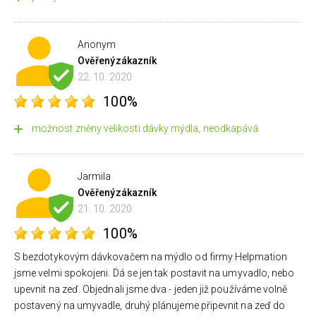
Anonym
Ověřený
zákazník
22. 10. 2020
100%
možnost zněny velikosti dávky mýdla, neodkapává
Jarmila
Ověřený
zákazník
21. 10. 2020
100%
S bezdotykovým dávkovačem na mýdlo od firmy Helpmation
jsme velmi spokojeni. Dá se jen tak postavit na umyvadlo, nebo
upevnit na zeď. Objednali jsme dva - jeden již používáme volně
postavený na umyvadle, druhý plánujeme připevnit na zeď do