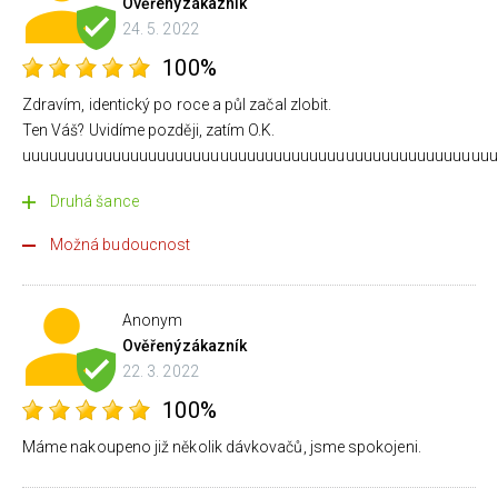
Ověřený
zákazník
24. 5. 2022
100%
Zdravím, identický po roce a půl začal zlobit.
Ten Váš? Uvidíme později, zatím O.K.
uuuuuuuuuuuuuuuuuuuuuuuuuuuuuuuuuuuuuuuuuuuuuuuuuuuuu
Druhá šance
Možná budoucnost
Anonym
Ověřený
zákazník
22. 3. 2022
100%
Máme nakoupeno již několik dávkovačů, jsme spokojeni.