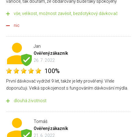
vánoce, tak doufám, že obdarovaný bude taky spokojený
vše, velikost, možnost zavěsit, bezdotykový dávkovač
nic
Jan
Ověřený
zákazník
26. 7. 2022
100%
První dávkovač vydržel 9 let, takže je lety prověřený. Vřele
doporučuji. Velká spokojenost s fungováním dávkování mýdla.
dlouhá životnost
Tomáš
Ověřený
zákazník
21. 6. 2022