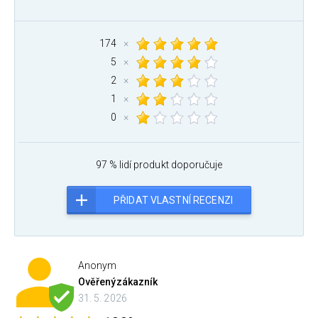
174
×
5
×
2
×
1
×
0
×
97 % lidí produkt doporučuje
PŘIDAT VLASTNÍ RECENZI
Anonym
Ověřený
zákazník
31. 5. 2026