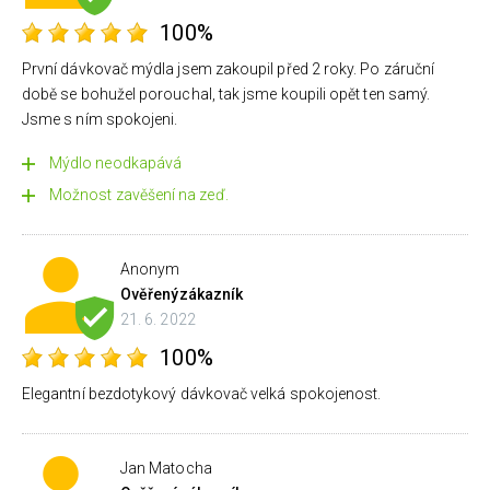
100%
První dávkovač mýdla jsem zakoupil před 2 roky. Po záruční
době se bohužel porouchal, tak jsme koupili opět ten samý.
Jsme s ním spokojeni.
Mýdlo neodkapává
Možnost zavěšení na zeď.
Anonym
Ověřený
zákazník
21. 6. 2022
100%
Elegantní bezdotykový dávkovač velká spokojenost.
Jan Matocha