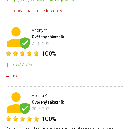
-občas na trhu nedostupný
Anonym
Ověřený
zákazník
21. 8. 2020
100%
skvělá věc
nic
Helena K.
Ověřený
zákazník
20. 7. 2020
100%
Zatím ho mám krátce ale jsem moc spokojená a to už jsem