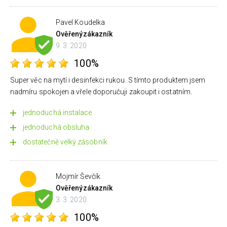
Pavel Koudelka
Ověřený
zákazník
9. 3. 2020
100%
Super věc na mytí i desinfekci rukou. S tímto produktem jsem
nadmíru spokojen a vřele doporučuji zakoupit i ostatním.
jednoduchá instalace
jednoduchá obsluha
dostatečně velký zásobník
Mojmír Ševčík
Ověřený
zákazník
3. 3. 2020
100%