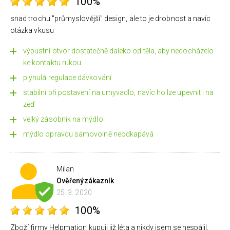
100%
snad trochu "průmyslovější" design, ale to je drobnost a navíc
otázka vkusu
výpustní otvor dostatečně daleko od těla, aby nedocházelo
ke kontaktu rukou
plynulá regulace dávkování
stabilní při postavení na umyvadlo; navíc ho lze upevnit i na
zeď
velký zásobník na mýdlo
mýdlo opravdu samovolně neodkapává
Milan
Ověřený
zákazník
25. 3. 2020
100%
Zboží firmy Helpmation kupuji již léta a nikdy jsem se nespálil.