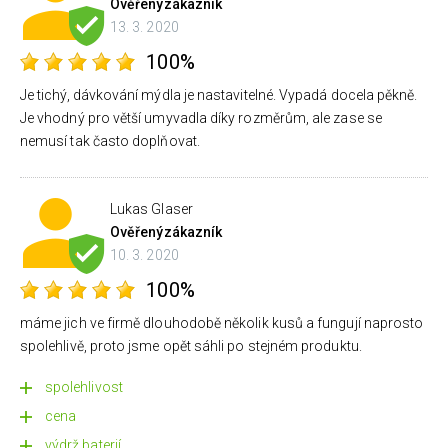
Ověřený
zákazník
13. 3. 2020
100%
Je tichý, dávkování mýdla je nastavitelné. Vypadá docela pěkně.
Je vhodný pro větší umyvadla díky rozměrům, ale zase se
nemusí tak často doplňovat.
Lukas Glaser
Ověřený
zákazník
10. 3. 2020
100%
máme jich ve firmě dlouhodobě několik kusů a fungují naprosto
spolehlivě, proto jsme opět sáhli po stejném produktu.
spolehlivost
cena
výdrž baterií