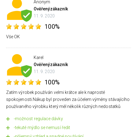
Anonym
Ověřený
zákazník
11. 9. 2020
100%
Vše OK
Karel
Ověřený
zákazník
11. 9. 2020
100%
Zatím výrobek používán velmi krátce ale k naprosté
spokojenosti.Nákup byl proveden za účelem výměny stávajícího
používaného výrobku který měl několik různých nedostatků
-možnost regulace dávky
-tekuté mýdlo se nemusí ředit
-příjemný vzhled a snadné používání