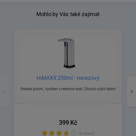
Mohlo by Vás také zajímat
HiMAXX 250ml - nerezový
Předchozí
Ná
Snadné plnění, Vyroben z nerezové oceli, Dlouhá výdrž baterií
399 Kč
18 recenzí