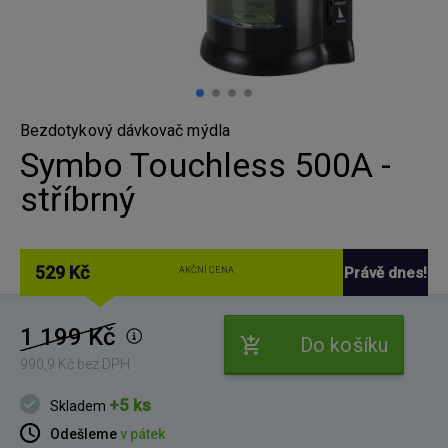
Bezdotykový dávkovač mýdla
Symbo Touchless 500A -
stříbrný
529 Kč
Právě dnes!
AKČNÍ CENA
1 199 Kč
Do košíku
990,9 Kč bez DPH
+5 ks
Skladem
Odešleme
v pátek