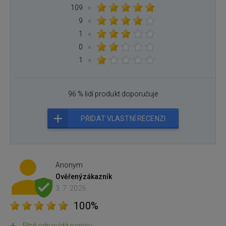
109
×
9
×
1
×
0
×
1
×
96 % lidí produkt doporučuje
PŘIDAT VLASTNÍ RECENZI
Anonym
Ověřený
zákazník
3. 7. 2026
100%
Plně odpovídá popisu