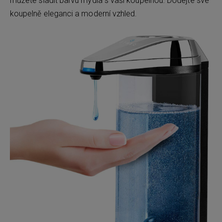
můžete sladit barvu mýdla s vaší koupelnou. Dodejte své
koupelně eleganci a moderní vzhled.