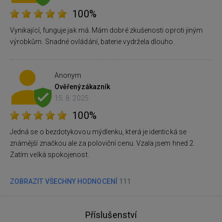
100%
Vynikající, funguje jak má. Mám dobré zkušenosti oproti jiným
výrobkům. Snadné ovládání, baterie vydržela dlouho.
Anonym
Ověřený
zákazník
15. 8. 2025
100%
Jedná se o bezdotykovou mýdlenku, která je identická se
známější značkou ale za poloviční cenu. Vzala jsem hned 2.
Zatím velká spokojenost.
ZOBRAZIT VŠECHNY HODNOCENÍ
111
Příslušenství