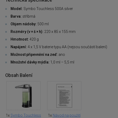
Model:
Symbo Touchless 500A silver
Barva:
stříbrná
Objem nádoby:
500 ml
Rozměry (v × š × h):
220 x 85 x 155 mm
Hmotnost:
420 g
Napájení:
4 x 1,5 V baterie typu AA (nejsou součástí balení)
Možnost připevnění na zeď:
ano
Množství dávky
mýdla:
1,0 ml – 5,5 ml
Obsah Balení
1x
Symbo Touchless
1x
Návod na použití