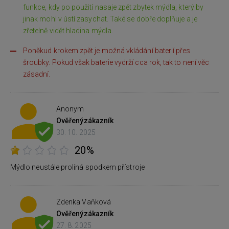
funkce, kdy po použití nasaje zpět zbytek mýdla, který by
jinak mohl v ústí zasychat. Také se dobře doplňuje a je
zřetelně vidět hladina mýdla.
Poněkud krokem zpět je možná vkládání baterií přes
šroubky. Pokud však baterie vydrží cca rok, tak to není věc
zásadní.
Anonym
Ověřený
zákazník
30. 10. 2025
20%
Mýdlo neustále prolíná spodkem přístroje
Zdenka Vaňková
Ověřený
zákazník
27. 8. 2025