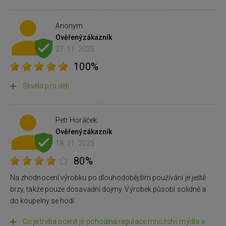
Anonym
Ověřený
zákazník
27. 11. 2025
100%
Skvělá pro děti
Petr Horáček
Ověřený
zákazník
18. 11. 2025
80%
Na zhodnocení výrobku po dlouhodobějším používání je ještě
brzy, takže pouze dosavadní dojmy. Výrobek působí solidně a
do koupelny se hodí.
Co je třeba ocenit je pohodlná regulace množství mýdla a