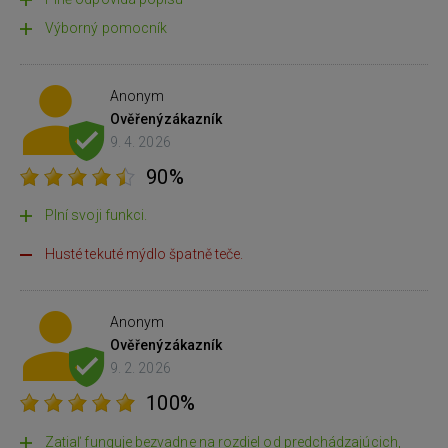
Výborný pomocník
Anonym
Ověřený
zákazník
9. 4. 2026
90%
Plní svoji funkci.
Husté tekuté mýdlo špatně teče.
Anonym
Ověřený
zákazník
9. 2. 2026
100%
Zatiaľ funguje bezvadne na rozdiel od predchádzajúcich,