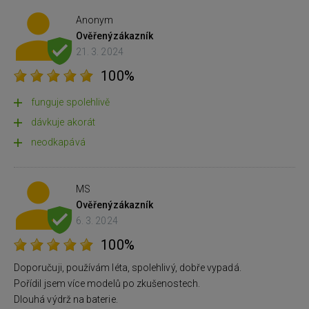
Anonym
Ověřený
zákazník
21. 3. 2024
100%
funguje spolehlivě
dávkuje akorát
neodkapává
MS
Ověřený
zákazník
6. 3. 2024
100%
Doporučuji, používám léta, spolehlivý, dobře vypadá.
Pořídil jsem více modelů po zkušenostech.
Dlouhá výdrž na baterie.