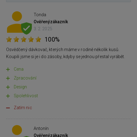
Tonda
Ověřený
zákazník
3. 2. 2025
100%
Osvědčený dávkovač, kterých máme v rodině několik kusů.
Koupili jsme si je i do zásoby, kdyby se jednou přestal vyrábět.
Cena
Zpracování
Design
Spolehlivost
Zatím nic
Antonín
Ověřený
zákazník