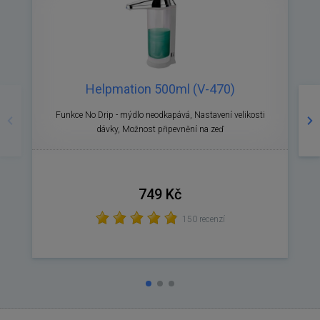
Helpmation 500ml (V-470)
Předchozí
Ná
Funkce No Drip - mýdlo neodkapává, Nastavení velikosti
O
dávky, Možnost připevnění na zeď
749 Kč
150 recenzí