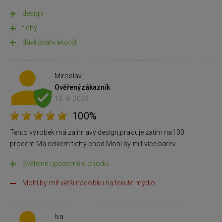
design
tichý
dávkování akorát
Miroslav
Ověřený
zákazník
10. 9. 2023
100%
Tento výrobek má zajímavý design,pracuje zatím na100
procent.Ma celkem tichý chod.Mohl by mít více barev.
Světelné upozornění chodu.
Mohl by mít větší nádobku na tekuté mýdlo.
Iva