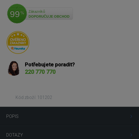
99
Zákazníků
%
DOPORUČUJE OBCHOD
Potřebujete poradit?
220 770 770
Kód zboží: 101202
POPIS
DOTAZY