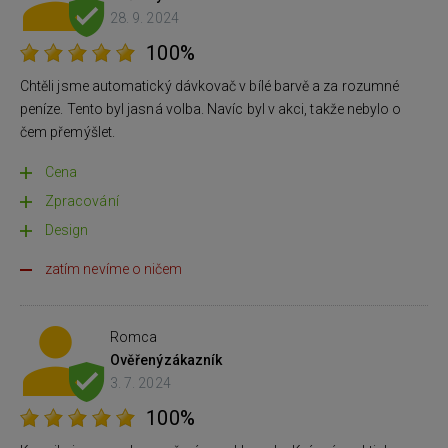
28. 9. 2024
100%
Chtěli jsme automatický dávkovač v bílé barvě a za rozumné
peníze. Tento byl jasná volba. Navíc byl v akci, takže nebylo o
čem přemýšlet.
Cena
Zpracování
Design
zatím nevíme o ničem
Romca
Ověřený
zákazník
3. 7. 2024
100%