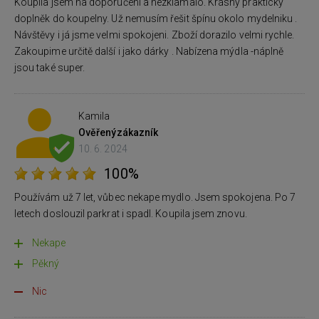
Koupila jsem na doporučení a nezklamalo. Krásný prakticky
doplněk do koupelny. Už nemusím řešit špínu okolo mydelniku .
Návštěvy i já jsme velmi spokojeni. Zboží dorazilo velmi rychle.
Zakoupime určitě další i jako dárky . Nabízena mýdla -náplně
jsou také super.
Kamila
Ověřený
zákazník
10. 6. 2024
100%
Používám už 7 let, vůbec nekape mydlo. Jsem spokojena. Po 7
letech doslouzil parkrat i spadl. Koupila jsem znovu.
Nekape
Pěkný
Nic