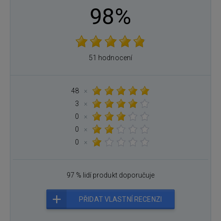
98%
51 hodnocení
48
×
3
×
0
×
0
×
0
×
97 % lidí produkt doporučuje
PŘIDAT VLASTNÍ RECENZI