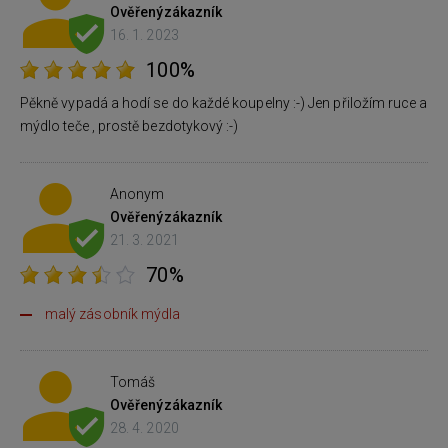
Ověřený
zákazník
16. 1. 2023
100%
Pěkně vypadá a hodí se do každé koupelny :-) Jen přiložím ruce a
mýdlo teče , prostě bezdotykový :-)
Anonym
Ověřený
zákazník
21. 3. 2021
70%
malý zásobník mýdla
Tomáš
Ověřený
zákazník
28. 4. 2020