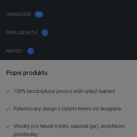
HODNOCENÍ
45
PŘÍSLUŠENSTVÍ
1
NÁVODY
1
Popis produktu
100% bezdotykový provoz sníží výskyt bakterií
Patentovaný design s čistými liniemi od designéra
Vhodný pro tekuté mýdlo, saponát (jar), dezinfekční
prostředky