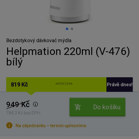
Bezdotykový dávkovač mýdla
Helpmation 220ml (V-476)
bílý
819 Kč
Právě dnes!
AKČNÍ CENA
949 Kč
Do košíku
784,3 Kč bez DPH
Na objednávku – termín upřesníme