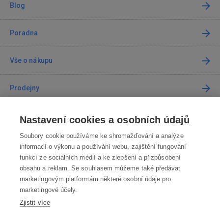
Blog
Poradna
Vše o nákupu
Prodejny
Kontakt
Nastavení cookies a osobních údajů
Soubory cookie používáme ke shromažďování a analýze
Kontaktujte nás
informací o výkonu a používání webu, zajištění fungování
funkcí ze sociálních médií a ke zlepšení a přizpůsobení
info@robotworld.cz
obsahu a reklam. Se souhlasem můžeme také předávat
marketingovým platformám některé osobní údaje pro
220 770 770
Po-Pá 8:00—16:00
marketingové účely.
Zjistit více
VŠECHNY KONTAKTY