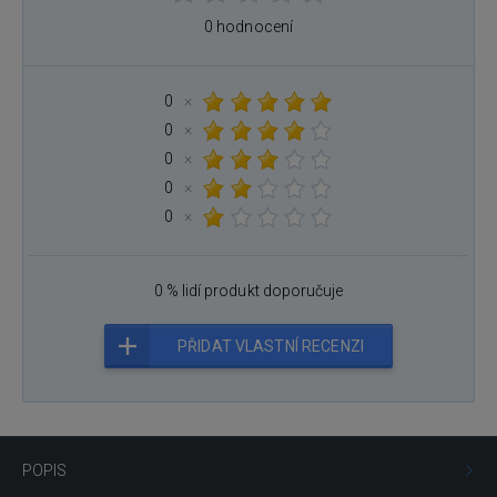
0 hodnocení
0
×
0
×
0
×
0
×
0
×
0 % lidí produkt doporučuje
PŘIDAT VLASTNÍ RECENZI
POPIS