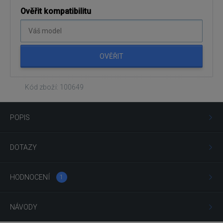
Ověřit kompatibilitu
OVĚŘIT
Kód zboží: 100649
POPIS
DOTAZY
HODNOCENÍ
1
NÁVODY