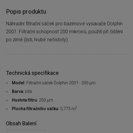
Popis produktu
Náhradní filtrační sáček pro bazénové vysavače Dolphin
2001. Filtrační schopnost 200 mikronů, použití při čištění
po zimě (listí, hrubé nečistoty).
Technická specifikace
Model:
Filtrační sáček Dolphin 2001 - 200 µm
Barva:
bílá
Hustota filtru:
200 µm
2
Plocha filtračního sáčku:
0,775 m
Obsah Balení