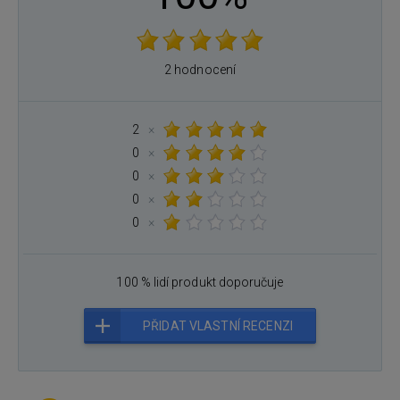
2 hodnocení
2
×
0
×
0
×
0
×
0
×
100 % lidí produkt doporučuje
PŘIDAT VLASTNÍ RECENZI