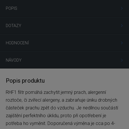
POPIS
DOTAZY
HODNOCENÍ
NÁVODY
Popis produktu
RHF1 filtr pomáhá zachytit jemný prach, alergenní
roztoče, či zvířecí alergeny, a zabraňuje úniku drobných
částeček prachu zpět do vzduchu. Je nedílnou součástí
zajištění perfektního úklidu, proto při opotřebení je
potřeba ho vyměnit. Doporučená výměna je cca po 4-