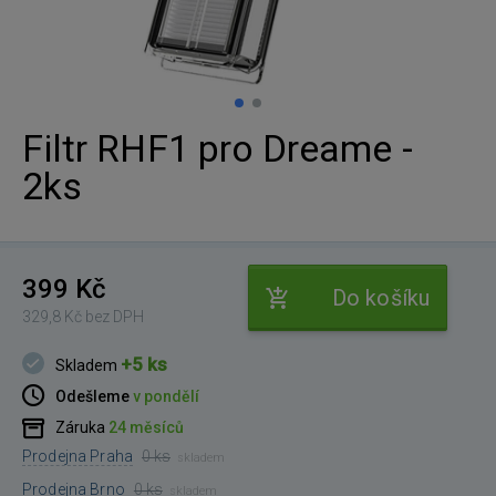
Filtr RHF1 pro Dreame -
2ks
399 Kč
Do košíku
329,8 Kč bez DPH
+5 ks
Skladem
Odešleme
v pondělí
Záruka
24 měsíců
Prodejna Praha
0 ks
skladem
Prodejna Brno
0 ks
skladem