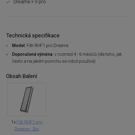
Dreame F9 pro
Technická specifikace
Model:
Filtr RHF1 pro Dreame
Doporučená výměna:
v rozmezí 4 - 6 měsíců (dle toho, jak
často a na jakém povrchu se robot používá)
Obsah Balení
1x
Filtr RHF1 pro
Dreame - 2ks