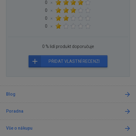
0
×
0
×
0
×
0
×
0 % lidí produkt doporučuje
PŘIDAT VLASTNÍ RECENZI
Blog
Poradna
Vše o nákupu