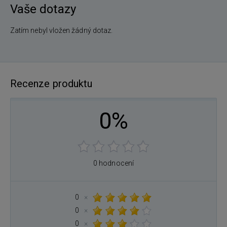
Vaše dotazy
Zatím nebyl vložen žádný dotaz.
Recenze produktu
0%
0 hodnocení
0
×
0
×
0
×