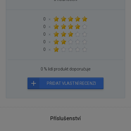
0
×
0
×
0
×
0
×
0
×
0 % lidí produkt doporučuje
PŘIDAT VLASTNÍ RECENZI
Příslušenství