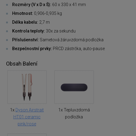
Rozměry (V x D x Š):
60 x 330 x 41 mm
Hmotnost:
0,906-0,935 kg
Délka kabelu:
2,7 m
Kontrola teploty:
30x za sekundu
Příslušenství:
Sametová žáruvzdorná podložka
Bezpečnostní prvky:
PRCD zástrčka, auto-pause
Obsah Balení
1x
Dyson Airstrait
1x Tepluvzdorná
HT01 ceramic
podložka
pink/rose