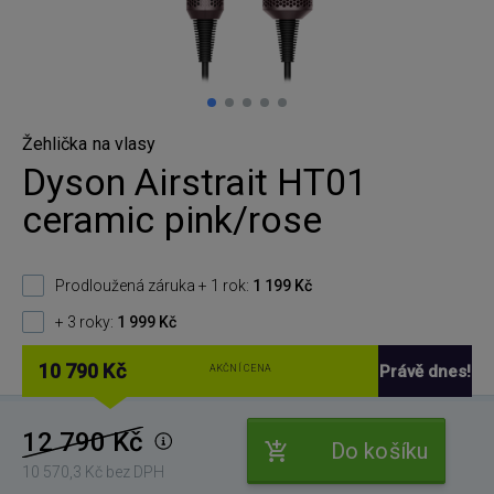
Žehlička na vlasy
Dyson Airstrait HT01
ceramic pink/rose
Prodloužená záruka + 1 rok:
1 199 Kč
+ 3 roky:
1 999 Kč
10 790 Kč
Právě dnes!
AKČNÍ CENA
12 790 Kč
Do košíku
10 570,3 Kč bez DPH