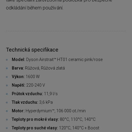
odkládání během používání.
Technická specifikace
Model:
Dyson Airstrait™ HT01 ceramic pink/rose
Barva:
Růžová, Růžová zlatá
Výkon:
1600 W
Napětí:
220-240 V
Průtok vzduchu:
11,9 l/s
Tlak vzduchu:
3,6 kPa
Motor:
Hyperdymium™, 106 000 ot./min
Teploty pro mokré vlasy:
80°C, 110°C, 140°C
Teploty pro suché vlasy:
120°C, 140°C + Boost