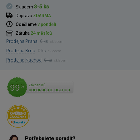
3-5 ks
Skladem
Doprava
ZDARMA
Odešleme
v pondělí
Záruka
24 měsíců
Prodejna Praha
0 ks
skladem
Prodejna Brno
0 ks
skladem
Prodejna Náchod
0 ks
skladem
99
Zákazníků
%
DOPORUČUJE OBCHOD
Potřebujete poradit?