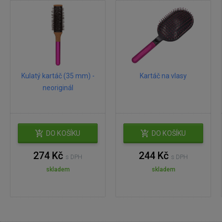
Kulatý kartáč (35 mm) -
Kartáč na vlasy
neoriginál
DO KOŠÍKU
DO KOŠÍKU
274 Kč
244 Kč
s DPH
s DPH
skladem
skladem