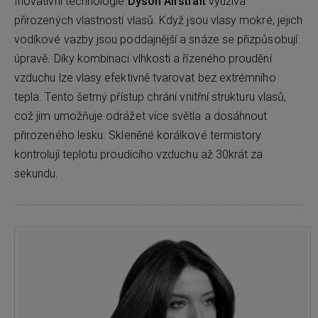
Inovativní technologie
Dyson Airstrait
využívá
přirozených vlastností vlasů. Když jsou vlasy mokré, jejich
vodíkové vazby jsou poddajnější a snáze se přizpůsobují
úpravě. Díky kombinaci vlhkosti a řízeného proudění
vzduchu lze vlasy efektivně tvarovat bez extrémního
tepla. Tento šetrný přístup chrání vnitřní strukturu vlasů,
což jim umožňuje odrážet více světla a dosáhnout
přirozeného lesku. Skleněné korálkové termistory
kontrolují teplotu proudícího vzduchu až 30krát za
sekundu.