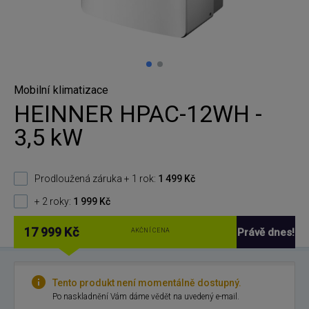
Mobilní klimatizace
HEINNER HPAC-12WH -
3,5 kW
Prodloužená záruka + 1 rok:
1 499 Kč
+ 2 roky:
1 999 Kč
17 999 Kč
Právě dnes!
AKČNÍ CENA
Tento produkt není momentálně dostupný.
Po naskladnění Vám dáme vědět na uvedený e-mail.