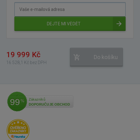
Vaše
e-
mailová
DEJTE MI VĚDĚT
adresa
19 999 Kč
Do košíku
16 528,1 Kč bez DPH
99
Zákazníků
%
DOPORUČUJE OBCHOD