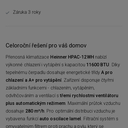
Záruka 3 roky
Celoroční řešení pro váš domov
Přenosná klimatizace
Heinner HPAC-12WH
nabízí
výkonné chlazení i vytápění s kapacitou
11600 BTU
. Díky
tepelnému čerpadlu dosahuje energetické třídy
A pro
chlazení a A+ pro vytápění
. Zařízení disponuje čtyřmi
základními funkcemi - chlazením, vytápěním,
odvlhčováním a ventilací s
třemi rychlostmi ventilátoru
plus automatickým režimem
. Maximální průtok vzduchu
dosahuje
280 m³/h
. Pro optimální distribuci vzduchu je
vybavena funkcí
auto oscilace lamel
. Filtrační systém s
omyvatelným filtrem proti prachu a pylu, který se