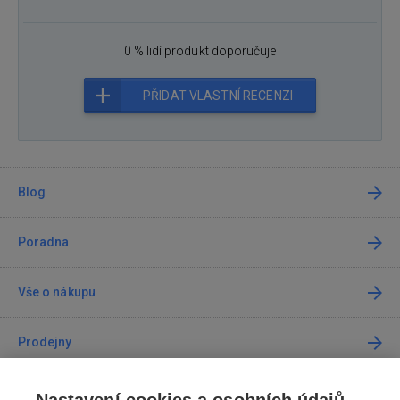
0 % lidí produkt doporučuje
PŘIDAT VLASTNÍ RECENZI
Blog
Poradna
Vše o nákupu
Prodejny
Kontakt