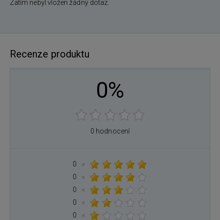
Zatím nebyl vložen žádný dotaz.
Recenze produktu
0%
0 hodnocení
0
×
0
×
0
×
0
×
0
×