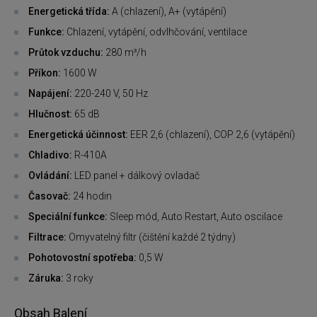
Energetická třída:
A (chlazení), A+ (vytápění)
Funkce:
Chlazení, vytápění, odvlhčování, ventilace
Průtok vzduchu:
280 m³/h
Příkon:
1600 W
Napájení:
220-240 V, 50 Hz
Hlučnost:
65 dB
Energetická účinnost:
EER 2,6 (chlazení), COP 2,6 (vytápění)
Chladivo:
R-410A
Ovládání:
LED panel + dálkový ovladač
Časovač:
24 hodin
Speciální funkce:
Sleep mód, Auto Restart, Auto oscilace
Filtrace:
Omyvatelný filtr (čištění každé 2 týdny)
Pohotovostní spotřeba:
0,5 W
Záruka:
3 roky
Obsah Balení