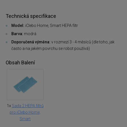
Technická specifikace
Model:
iClebo Home, Smart HEPA filtr
Barva:
modrá
Doporučená výměna:
v rozmezí 3 - 4 měsíců (dle toho, jak
často a na jakém povrchu se robot používá)
Obsah Balení
1x
Sada 2 HEPA filtrů
pro iClebo Home,
Smart