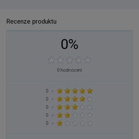
Recenze produktu
0%
0 hodnocení
0
×
0
×
0
×
0
×
0
×