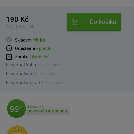
190 Kč
Do košíku
157,- Kč bez DPH
+5 ks
Skladem
Odešleme
v pondělí
Záruka
24 měsíců
Prodejna Praha
0 ks
skladem
Prodejna Brno
0 ks
skladem
Prodejna Náchod
0 ks
skladem
99
Zákazníků
%
DOPORUČUJE OBCHOD