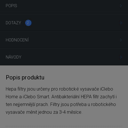
POPIS
DOTAZY
2
HODNOCENÍ
NÁVODY
Popis produktu
Hepa filtry jsou určeny pro robotické vysavače iClebo
Home a iClebo Smart. Antibakteriální HEPA filtr zachytí i
ten nejjemnější prach. Filtry jsou potřeba u robotického
vysavače měnit jednou za 3-4 měsíce.