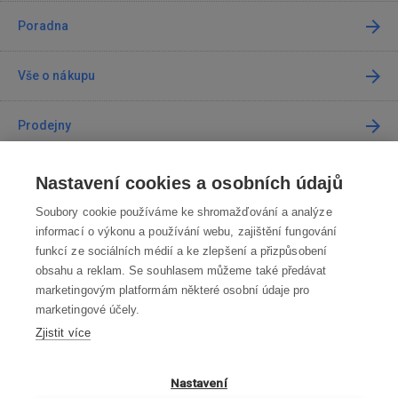
Poradna
Vše o nákupu
Prodejny
Kontakt
Nastavení cookies a osobních údajů
Soubory cookie používáme ke shromažďování a analýze
Kontaktujte nás
informací o výkonu a používání webu, zajištění fungování
funkcí ze sociálních médií a ke zlepšení a přizpůsobení
info@robotworld.cz
obsahu a reklam. Se souhlasem můžeme také předávat
marketingovým platformám některé osobní údaje pro
220 770 770
Po-Pá 8:00—16:00
marketingové účely.
Zjistit více
VŠECHNY KONTAKTY
OBCHODNÍ PODMÍNKY
Nastavení