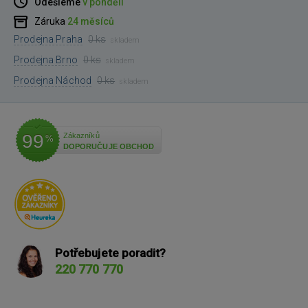
Odešleme
v pondělí
Záruka
24 měsíců
Prodejna Praha
0 ks
skladem
Prodejna Brno
0 ks
skladem
Prodejna Náchod
0 ks
skladem
99
Zákazníků
%
DOPORUČUJE OBCHOD
Potřebujete poradit?
220 770 770