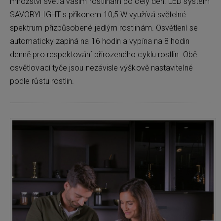
množství světla vašim rostlinám po celý den. LED systém
SAVORYLIGHT s příkonem 10,5 W využívá světelné
spektrum přizpůsobené jedlým rostlinám. Osvětlení se
automaticky zapíná na 16 hodin a vypína na 8 hodin
denně pro respektování přirozeného cyklu rostlin. Obě
osvětlovací tyče jsou nezávisle výškově nastavitelné
podle růstu rostlin.