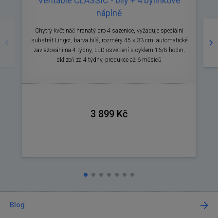
Véritable CLASSIC - bílý + 4 bylinkové
V
náplně
Předchozí
Ná
Chytrý květináč hranatý pro 4 sazenice, vyžaduje speciální
substrát Lingot, barva bílá, rozměry 45 × 33 cm, automatické
s
zavlažování na 4 týdny, LED osvětlení s cyklem 16/8 hodin,
sklizeň za 4 týdny, produkce až 6 měsíců
o
3 899 Kč
Blog