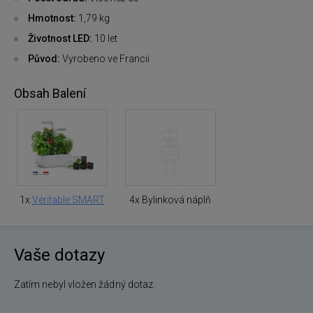
Hmotnost:
1,79 kg
Životnost LED:
10 let
Původ:
Vyrobeno ve Francii
Obsah Balení
1x
Véritable SMART
4x Bylinková náplň
Vaše dotazy
Zatím nebyl vložen žádný dotaz.