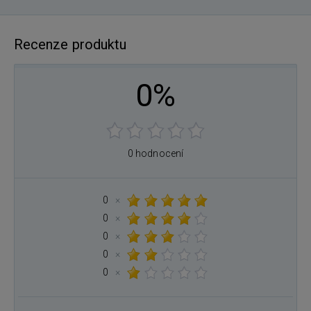
Recenze produktu
0%
0 hodnocení
0
×
0
×
0
×
0
×
0
×