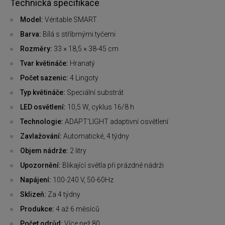
Technická specifikace
Model:
Véritable SMART
Barva:
Bílá s stříbrnými tyčemi
Rozměry:
33 × 18,5 × 38-45 cm
Tvar květináče:
Hranatý
Počet sazenic:
4 Lingoty
Typ květináče:
Speciální substrát
LED osvětlení:
10,5 W, cyklus 16/8 h
Technologie:
ADAPT'LIGHT adaptivní osvětlení
Zavlažování:
Automatické, 4 týdny
Objem nádrže:
2 litry
Upozornění:
Blikající světla při prázdné nádrži
Napájení:
100-240 V, 50-60Hz
Sklizeň:
Za 4 týdny
Produkce:
4 až 6 měsíců
Počet odrůd:
Více než 80