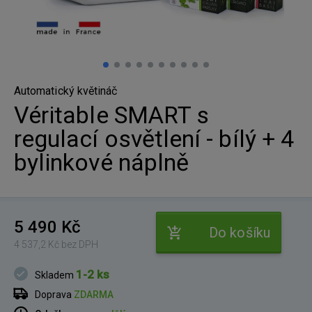
Automatický květináč
Véritable SMART s
regulací osvětlení - bílý + 4
bylinkové náplně
5 490 Kč
Do košíku
4 537,2 Kč bez DPH
1-2 ks
Skladem
Doprava
ZDARMA