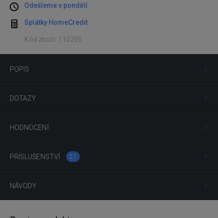
Odešleme v pondělí
Splátky HomeCredit
Kód zboží: 110295
POPIS
DOTAZY
HODNOCENÍ
PŘÍSLUŠENSTVÍ
21
NÁVODY