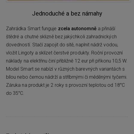
Jednoduché a bez námahy
Zahrádka Smart funguje
zcela autonomně
a přináší
štědré a chutné sklizně bez jakýchkoli zahradnických
dovedností. Stačí zapojit do sítě, naplnit nádrž vodou,
vložit Lingoty a sklízet čerstvé produkty. Roční provozní
náklady na elektřinu činí přibližně 12 eur při příkonu 10,5 W.
Model Smart se nabízí v různých barevných variantách s
bílou nebo černou nádrží a stříbrnými či měděnými tyčemi.
Záruka na produkt je 2 roky s provozní teplotou od 18°C
do 35°C.