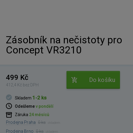
Zásobník na nečistoty pro
Concept VR3210
499 Kč
Do košíku
412,4 Kč bez DPH
1-2 ks
Skladem
Odešleme
v pondělí
Záruka
24 měsíců
Prodejna Praha
0 ks
skladem
Prodejna Brno
0 ks
skladem