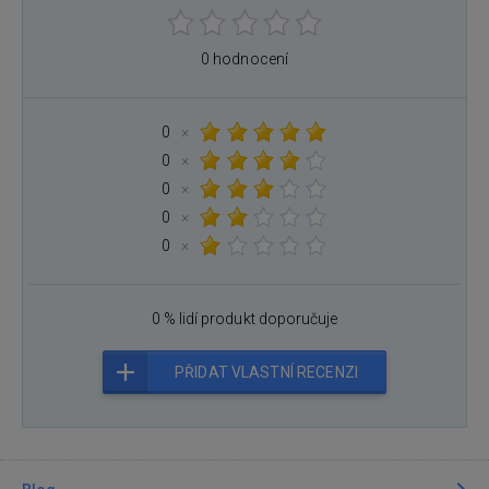
0 hodnocení
0
×
0
×
0
×
0
×
0
×
0 % lidí produkt doporučuje
PŘIDAT VLASTNÍ RECENZI