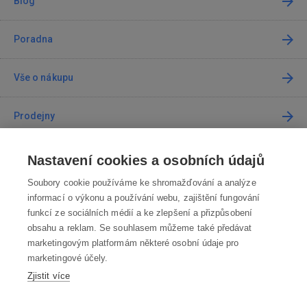
Blog
Poradna
Vše o nákupu
Prodejny
Kontakt
Nastavení cookies a osobních údajů
Soubory cookie používáme ke shromažďování a analýze
Kontaktujte nás
informací o výkonu a používání webu, zajištění fungování
funkcí ze sociálních médií a ke zlepšení a přizpůsobení
info@robotworld.cz
obsahu a reklam. Se souhlasem můžeme také předávat
marketingovým platformám některé osobní údaje pro
220 770 770
Po-Pá 8:00—16:00
marketingové účely.
Zjistit více
VŠECHNY KONTAKTY