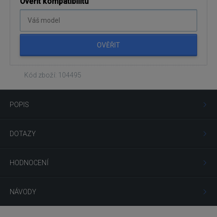
Ověřit kompatibilitu
OVĚŘIT
Kód zboží: 104495
POPIS
DOTAZY
HODNOCENÍ
NÁVODY